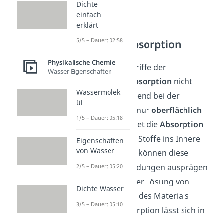
Dichte
einfach
erklärt
5/5 – Dauer: 02:58
Adsorption Absorption
Physikalische Chemie
Du solltest die Begriffe der
Wasser Eigenschaften
Adsorption
und
Absorption
nicht
Wassermolek
verwechseln. Während bei der
ül
Adsorption
Stoffe nur
oberflächlich
1/5 – Dauer: 05:18
anlagern, bezeichnet die
Absorption
ein
Eindringen
der Stoffe ins Innere
Eigenschaften
von Wasser
eines Materials. So können diese
Stoffe stärkere Bindungen ausprägen
2/5 – Dauer: 05:20
und es kann zu einer Lösung von
Dichte Wasser
Stoffen im Inneren des Materials
3/5 – Dauer: 05:10
kommen. Die Absorption lässt sich in