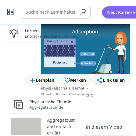
Suche
Neu: Karriere
Lernen lohnt sich!
Entdecke hier deine Chancen.
Lernplan
Merken
Link teilen
Physikalische Chemie
Physikalische Phänomene
Physikalische Chemie
Adsorption
Aggregatzustände
Aggregatzust
and einfach
Wichtige Inhalte in diesem Video
erklärt