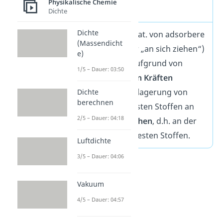
Physikalische Chemie
Definition
Dichte
Dichte
Die Adsorption (lat. von adsorbere
(Massendicht
„ansaugen“ oder „an sich ziehen“)
e)
bezeichnet die aufgrund von
1/5 – Dauer: 03:50
intermolekularen Kräften
stattfindende Anlagerung von
Dichte
berechnen
Gasen oder gelösten Stoffen an
2/5 – Dauer: 04:18
Phasengrenzflächen
, d.h. an der
Oberfläche von festen Stoffen.
Luftdichte
3/5 – Dauer: 04:06
Vakuum
4/5 – Dauer: 04:57