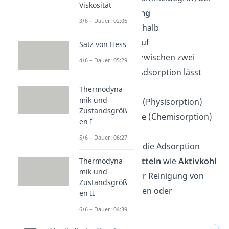
Viskosität
für die
Anreicherung
3/6 – Dauer: 02:06
eines Stoffes
innerhalb
einer Phase oder auf
Satz von Hess
einer Grenzfläche zwischen zwei
4/6 – Dauer: 05:29
Phasen steht. Die Adsorption lässt
sich in
Thermodyna
mik und
eine
physikalische
(Physisorption)
Zustandsgröß
und eine
chemische
(Chemisorption)
en I
unterteilen.
5/6 – Dauer: 06:27
Anwendung findet die Adsorption
bei
Adsorptionsmitteln
wie
Aktivkohl
Thermodyna
mik und
e
oder
Kieselgel
zur Reinigung von
Zustandsgröß
verschiedenen Gasen oder
en II
Flüssigkeiten.
6/6 – Dauer: 04:39