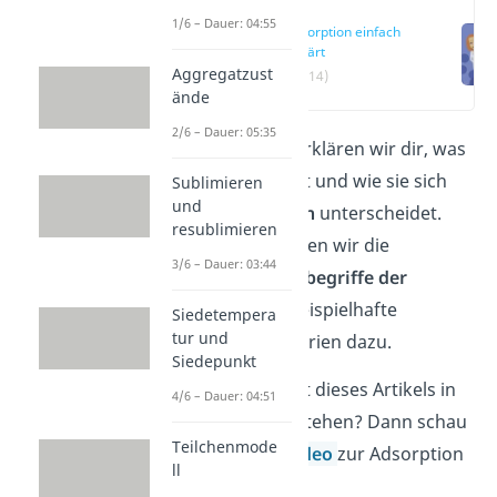
1/6 – Dauer: 04:55
Adsorption einfach
erklärt
Aggregatzust
(00:14)
ände
2/6 – Dauer: 05:35
In diesem Artikel erklären wir dir, was
eine
Adsorption
ist und wie sie sich
Sublimieren
und
von der
Absorption
unterscheidet.
resublimieren
Außerdem definieren wir die
3/6 – Dauer: 03:44
wichtigsten
Grundbegriffe der
Adsorption
und beispielhafte
Siedetempera
tur und
Anwendungsszenarien dazu.
Siedepunkt
Du willst den Inhalt dieses Artikels in
4/6 – Dauer: 04:51
kürzester Zeit verstehen? Dann schau
Teilchenmode
dir gerne unser
Video
zur Adsorption
ll
an.