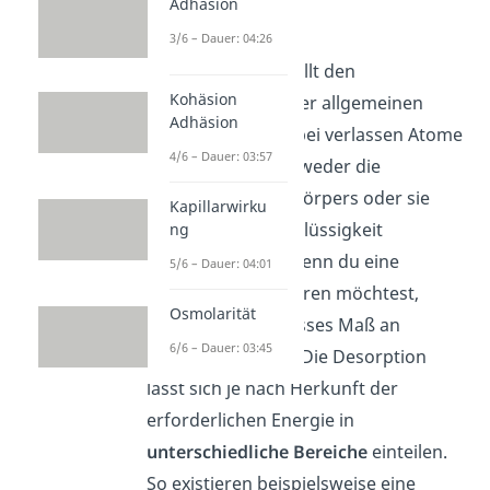
Adhäsion
Desorption
3/6 – Dauer: 04:26
Die
Desorption
stellt den
Kohäsion
Umkehrvorgang der allgemeinen
Adhäsion
Sorption dar. Hierbei verlassen Atome
4/6 – Dauer: 03:57
oder Moleküle entweder die
Oberfläche eines Körpers oder sie
Kapillarwirku
werden aus einer Flüssigkeit
ng
herausgezogen
. Wenn du eine
5/6 – Dauer: 04:01
Desorption ausführen möchtest,
Osmolarität
musst du ein gewisses Maß an
6/6 – Dauer: 03:45
Energie
zuführen. Die Desorption
lässt sich je nach Herkunft der
erforderlichen Energie in
unterschiedliche Bereiche
einteilen.
So existieren beispielsweise eine