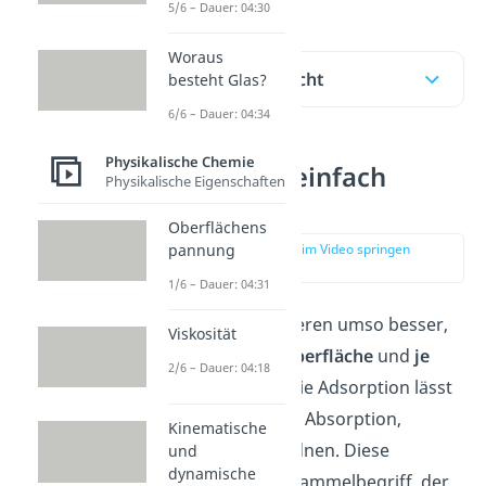
5/6 – Dauer: 04:30
Woraus
Inhaltsübersicht
besteht Glas?
6/6 – Dauer: 04:34
Physikalische Chemie
Adsorption einfach
Physikalische Eigenschaften
erklärt
Oberflächens
pannung
zur Stelle im Video springen
(00:14)
1/6 – Dauer: 04:31
Feststoffe adsorbieren umso besser,
Viskosität
je
größer
deren
Oberfläche
und
je
2/6 – Dauer: 04:18
poröser
sie sind. Die Adsorption lässt
sich, genau wie die Absorption,
Kinematische
zur
Sorption
zuordnen. Diese
und
dynamische
bezeichnet einen Sammelbegriff, der