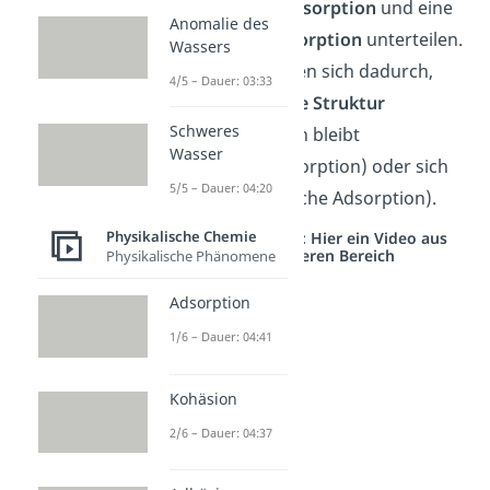
eine
chemische Absorption
und eine
Anomalie des
physikalische Absorption
unterteilen.
Wassers
Diese unterscheiden sich dadurch,
4/5 – Dauer: 03:33
dass die
chemische Struktur
Schweres
entweder bestehen bleibt
Wasser
(physikalische Adsorption) oder sich
5/5 – Dauer: 04:20
verändert (chemische Adsorption).
Physikalische Chemie
Studyflix vernetzt: Hier ein Video aus
einem anderen Bereich
Physikalische Phänomene
Adsorption
1/6 – Dauer: 04:41
Kohäsion
2/6 – Dauer: 04:37