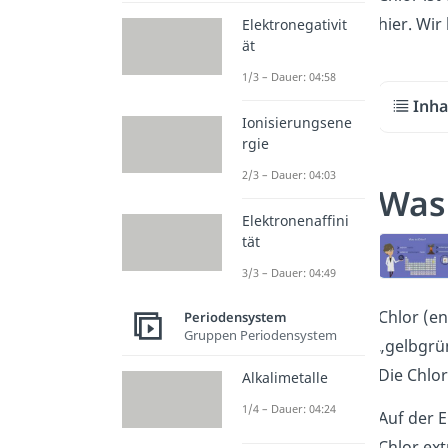
hier. Wi
Elektronegativit
ät
1/3 – Dauer: 04:58
Inha
Ionisierungsene
rgie
2/3 – Dauer: 04:03
Was 
Elektronenaffini
tät
3/3 – Dauer: 04:49
Chlor (en
Periodensystem
Gruppen Periodensystem
„gelbgrü
Die Chlor
Alkalimetalle
1/4 – Dauer: 04:24
Auf der 
Chlor ex