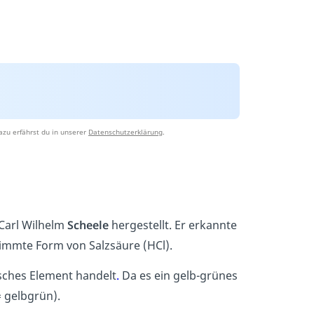
azu erfährst du in unserer
Datenschutzerklärung
.
Carl Wilhelm
Scheele
hergestellt. Er erkannte
timmte Form von Salzsäure (HCl).
sches Element handelt
.
Da es ein gelb-grünes
= gelbgrün).