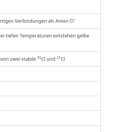
–
zartigen Verbindungen als Anion Cl
 bei tiefen Temperaturen entstehen gelbe
35
37
avon zwei stabile
Cl und
Cl