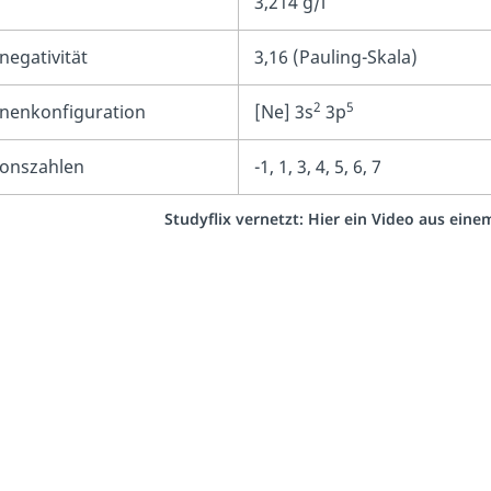
3,214 g/l
negativität
3,16 (Pauling-Skala)
2
5
onenkonfiguration
[Ne] 3s
3p
ionszahlen
-1, 1, 3, 4, 5, 6, 7
Studyflix vernetzt: Hier ein Video aus ein