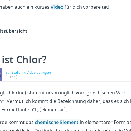
r haben auch ein kurzes
Video
für dich vorbereitet!
ltsübersicht
ist Chlor?
zur Stelle im Video springen
(00:11)
gl. chlorine) stammt ursprünglich vom griechischen Wort ch
n“. Vermutlich kommt die Bezeichnung daher,
dass es sich
-Formel lautet
Cl
(elementar).
2
Erde kommt das
chemische Element
in elementarer Form abe
trem
reaktiv
ist. Du findest es dennoch beispielsweise in V