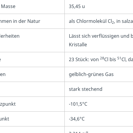
 Masse
35,45 u
men in der Natur
als Chlormolekül Cl
, in sal
2
erheiten
Lässt sich verflüssigen und
Kristalle
28
51
e
23 Stück: von
Cl bis
Cl, d
en
gelblich-grünes Gas
h
stark stechend
zpunkt
-101,5°C
unkt
-34,6°C