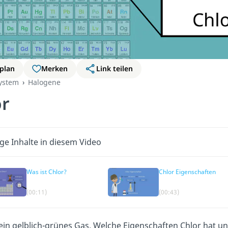
plan
Merken
Link teilen
ystem
Halogene
or
ge Inhalte in diesem Video
Was ist Chlor?
Chlor Eigenschaften
(00:11)
(00:43)
 ein gelblich-grünes Gas. Welche Eigenschaften Chlor hat 