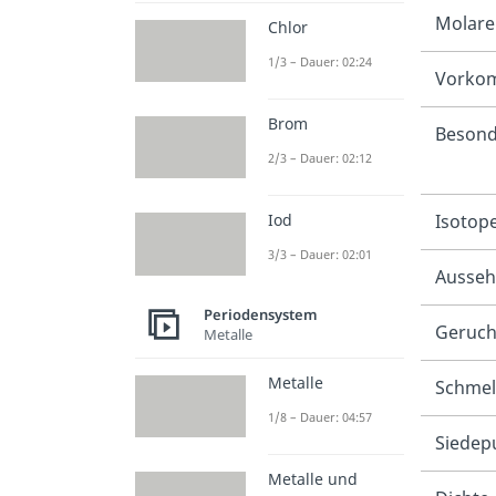
Molare
Chlor
1/3 – Dauer: 02:24
Vorkom
Brom
Besond
2/3 – Dauer: 02:12
Isotop
Iod
3/3 – Dauer: 02:01
Ausseh
Periodensystem
Geruc
Metalle
Metalle
Schmel
1/8 – Dauer: 04:57
Siedep
Metalle und