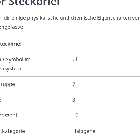
r Steckbrief
 dir einige physikalische und chemische Eigenschaften von
ngefasst:
teckbrief
n / Symbol im
Cl
ensystem
gruppe
7
e
3
gszahl
17
tkategorie
Halogene