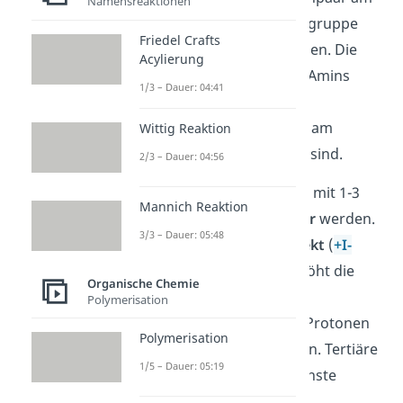
Namensreaktionen
Stickstoffatom der Aminogruppe
Friedel Crafts
können sie
Protonen
binden. Die
Acylierung
Stärke der Basizität eines Amins
1/3 – Dauer: 04:41
hängt von der Anzahl der
organischen Reste ab, die am
Wittig Reaktion
Stickstoffatom gebunden sind.
2/3 – Dauer: 04:56
Das bedeutet, dass Amine mit 1-3
Mannich Reaktion
Alkylresten noch
basischer
werden
.
3/3 – Dauer: 05:48
Der
positiv induktive Effekt
(
+I-
Effekt
) der Alkylreste erhöht die
Organische Chemie
Elektronendichte vom
Polymerisation
Stickstoffatom, wodurch Protonen
Polymerisation
stärker angezogen werden. Tertiäre
1/5 – Dauer: 05:19
Amine haben also die höchste
Basizität.