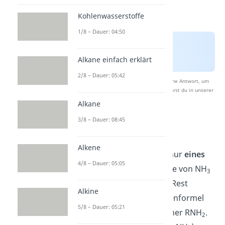
Kohlenwasserstoffe
1/8 – Dauer: 04:50
Alkane einfach erklärt
2/8 – Dauer: 05:42
Nach Beantwortung speichern wir deine Antwort, um
Studyflix zu verbessern. Mehr dazu erfährst du in unserer
Datenschutzerklärung
.
Alkane
3/8 – Dauer: 08:45
Primäres Amin
Alkene
Bei
primären Aminen
ist nur
eines
4/8 – Dauer: 05:05
der drei Wasserstoffatome von NH
3
durch einen organischen Rest
Alkine
ausgetauscht. Die Summenformel
5/8 – Dauer: 05:21
primärer Amine lautet daher RNH
.
2