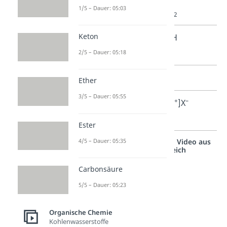
1/5 – Dauer: 05:03
primäres Amin
RNH
2
Keton
sekundäres
R
NH
2
Amin
2/5 – Dauer: 05:18
tertiäres Amin
R
N
3
Ether
3/5 – Dauer: 05:55
+
–
quartäres
[R
N
]X
4
Ammoniumsalz
Ester
4/5 – Dauer: 05:35
Studyflix vernetzt: Hier ein Video aus
einem anderen Bereich
Carbonsäure
5/5 – Dauer: 05:23
Organische Chemie
Kohlenwasserstoffe