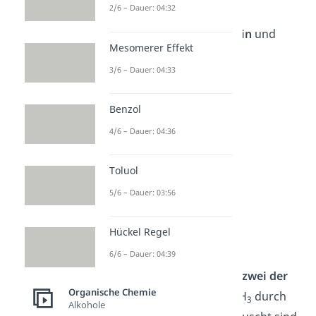
2/6 – Dauer: 04:32
Beispiele dafür sind die
Neurotransmitter
Histamin
und
Mesomerer Effekt
Serotonin
.
3/6 – Dauer: 04:33
Benzol
4/6 – Dauer: 04:36
Toluol
5/6 – Dauer: 03:56
Sekundäres Amin
Hückel Regel
Sekundäre Amine
sind
6/6 – Dauer: 04:39
Verbindungen, bei denen
zwei der
Organische Chemie
Wasserstoffatome
von NH
durch
3
Alkohole