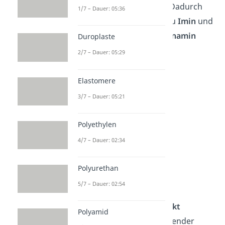
Aldehyden und Ketonen. Dadurch
1/7 – Dauer: 05:36
kann ein primäres Amin zu
Imin
und
ein sekundäres Amin zu
Enamin
Duroplaste
umgewandelt werden.
2/7 – Dauer: 05:29
Elastomere
3/7 – Dauer: 05:21
Polyethylen
4/7 – Dauer: 02:34
Polyurethan
Physikalische
Eigenschaften
5/7 – Dauer: 02:54
1. Schmelz- und Siedepunkt
Polyamid
Amine haben mit zunehmender