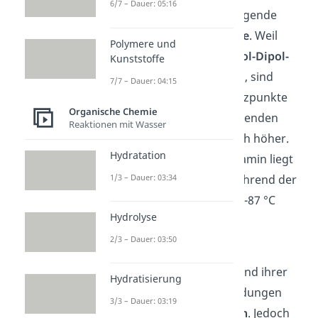
6/7 – Dauer: 05:16
Länge der Alkylketten steigende
Siede- und Schmelzpunkte
. Weil
Polymere und
Amine untereinander
Dipol-Dipol-
Kunststoffe
Bindungen
bilden können, sind
7/7 – Dauer: 04:15
deren
Siede
– und Schmelzpunkte
Organische Chemie
im Vergleich zu entsprechenden
Reaktionen mit Wasser
Kohlenwasserstoffen
noch höher.
Hydratation
Der Siedepunkt von Ethylamin liegt
1/3 – Dauer: 03:34
zum Beispiel bei 17 °C, während der
Siedepunkt von Ethan bei -87 °C
Hydrolyse
liegt.
2/3 – Dauer: 03:50
2. Wasserlöslichkeit
Zudem sind Amine aufgrund ihrer
Hydratisierung
Fähigkeit, Dipol-Dipol-Bindungen
3/3 – Dauer: 03:19
einzugehen,
wasserlöslich
. Jedoch