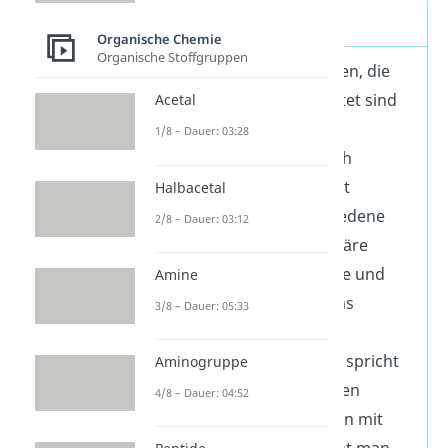
Amine Definition
Organische Chemie
Organische Stoffgruppen
Amine sind Verbindungen, die
vom Ammoniak abgeleitet sind
Acetal
und bei denen
1/8 – Dauer: 03:28
Wasserstoffatome durch
organische Reste ersetzt
Halbacetal
wurden. Es gibt verschiedene
2/8 – Dauer: 03:12
Arten von Aminen: primäre
Amine, sekundäre Amine und
Amine
tertiäre Amine. Wenn das
3/8 – Dauer: 05:33
Stickstoffatom vier
Substituenten aufweist, spricht
Aminogruppe
man von einem quartären
4/8 – Dauer: 04:52
Ammoniumsalz. Ein Amin mit