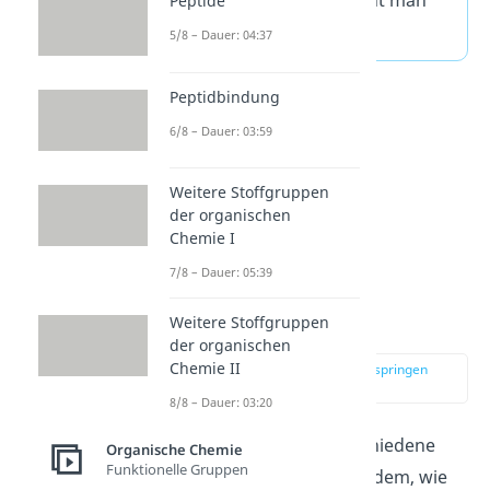
Alkylsubstituenten nennt man
Peptide
Alkylamin.
5/8 – Dauer: 04:37
Peptidbindung
6/8 – Dauer: 03:59
Weitere Stoffgruppen
der organischen
Chemie I
7/8 – Dauer: 05:39
Amine Arten
Weitere Stoffgruppen
der organischen
Chemie II
zur Stelle im Video springen
(00:34)
8/8 – Dauer: 03:20
Amine kannst du in verschiedene
Organische Chemie
Funktionelle Gruppen
Arten
unterteilen. Je nachdem, wie