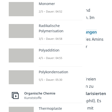
Monomer
Amine mit 4 Alkylresten sind
2/5 – Dauer: 04:52
allerdings
weniger
basisch.
Im
Wasser entstehen
Radikalische
Polymerisation
Wasserstoffbrückenbindungen
zwischen Wasserstoffen des Amins
3/5 – Dauer: 04:58
und Sauerstoffatomen der
Polyaddition
Wassermoleküle
4/5 – Dauer: 04:55
(Solvatationseffekt).
2. Reaktionsfreudigkeit
Polykondensation
Amine können mit ihrem freien
5/5 – Dauer: 05:30
Elektronenpaar Bindungen zu
positiv
geladenen und
polarisierten
Organische Chemie
Kunststoffe
Atomen ausbilden (nucleophil). Es
entstehen z. B. Bindungen mit
Thermoplaste