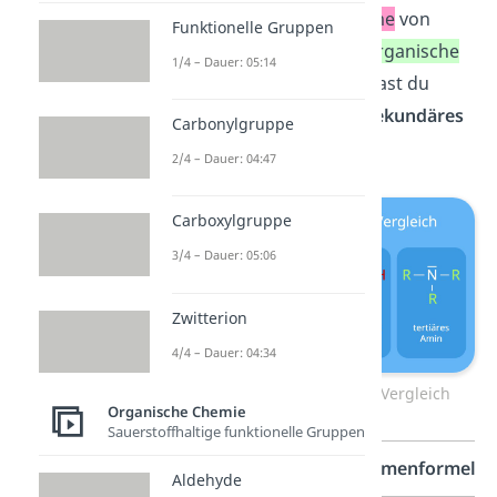
viele der
Wasserstoffatome
von
Funktionelle Gruppen
Ammoniak (NH
) durch
organische
3
1/4 – Dauer: 05:14
Reste R
ersetzt werden, hast du
entweder ein
primäres
,
sekundäres
Carbonylgruppe
oder
tertiäres
Amin.
2/4 – Dauer: 04:47
Carboxylgruppe
3/4 – Dauer: 05:06
Zwitterion
4/4 – Dauer: 04:34
Ammoniak und Amine im Vergleich
Organische Chemie
Sauerstoffhaltige funktionelle Gruppen
Typ
Summenformel
Aldehyde