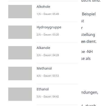
organische Reste ausgetauscht sind.
Alkohole
Sie besitzen die
Summenformel R
NH. Ein Beispiel
1/6 – Dauer: 05:49
2
für ein sekundäres Amin ist
Hydroxygruppe
Piperidin, das als wichtiger
Reaktionspartner zur Herstellung
2/6 – Dauer: 03:20
von sogenannten
Enaminen
dient.
Alkanole
Da ihre funktionelle Gruppe -NH
3/6 – Dauer: 04:28
lautet, bezeichnest du diese als
sekundäre Aminogruppe.
Methanol
4/6 – Dauer: 03:53
Tertiäres Amin
Ethanol
Tertiäre Amine
sind Verbindungen,
5/6 – Dauer: 04:42
bei denen
alle drei