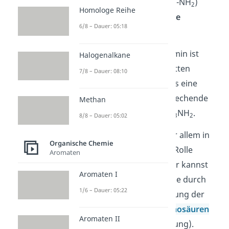
Ihre funktionelle Gruppe (-NH
)
2
Homologe Reihe
bezeichnest du als
primäre
6/8 – Dauer: 05:18
Aminogruppe
.
Das einfachste primäre Amin ist
Halogenalkane
Methylamin
. Statt des dritten
7/8 – Dauer: 08:10
Wasserstoffatoms trägt es eine
Methylgruppe. Die entsprechende
Methan
Summenformel lautet CH
NH
.
3
2
8/8 – Dauer: 05:02
Primäre Amine spielen vor allem in
Organische Chemie
Lebewesen eine wichtige Rolle
Aromaten
(biogene Amine). Darunter kannst
Aromaten I
du dir Amine vorstellen, die durch
1/6 – Dauer: 05:22
die biochemische Entfernung der
Carboxylgruppe von
Aminosäuren
Aromaten II
entstehen (Decarboxylierung).