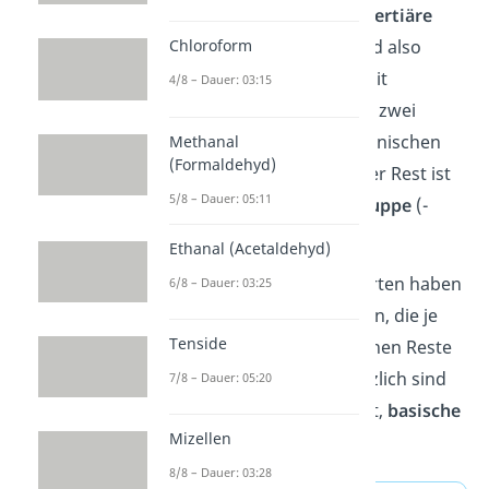
primäre
,
sekundäre
und
tertiäre
Amine
unterteilen. Sie sind also
Chloroform
Stickstoffverbindungen mit
4/8 – Dauer: 03:15
entweder einem (primär), zwei
(sekundär) oder drei organischen
Methanal
(Formaldehyd)
Resten (tertiär). Ein solcher Rest ist
5/8 – Dauer: 05:11
zum Beispiel eine
Alkylgruppe
(-
CH
).
3
Ethanal (Acetaldehyd)
Die verschiedenen Aminarten haben
6/8 – Dauer: 03:25
alle ähnliche Eigenschaften, die je
Tenside
nach Anzahl der organischen Reste
leicht variieren. Grundsätzlich sind
7/8 – Dauer: 05:20
Amine aber dafür bekannt,
basische
Mizellen
Eigenschaften
zu haben.
8/8 – Dauer: 03:28