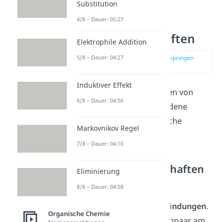
Substitution
4/8 – Dauer: 05:27
Amine Eigenschaften
Elektrophile Addition
5/8 – Dauer: 04:27
zur Stelle im Video springen
(01:08)
Induktiver Effekt
Die unterschiedlichen Arten von
6/8 – Dauer: 04:56
Aminen besitzen verschiedene
chemische und physikalische
Markovnikov Regel
Eigenschaften.
7/8 – Dauer: 04:10
Chemische Eigenschaften
Eliminierung
8/8 – Dauer: 04:58
1.
Basizität
Amine sind
basische Verbindungen
.
Organische Chemie
Durch das freie Elektronenpaar am