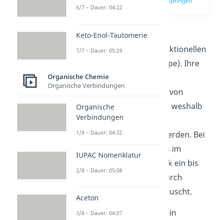
zur Stelle im Video springen
6/7 – Dauer: 04:22
(00:11)
Amine
sind organische
Keto-Enol-Tautomerie
Verbindungen mit der funktionellen
7/7 – Dauer: 05:29
Gruppe
-NH
(Aminogruppe). Ihre
2
chemische Struktur und
Organische Chemie
Organische Verbindungen
Eigenschaften lassen sich von
Ammoniak (NH
) ableiten, weshalb
Organische
3
Verbindungen
sie auch als
Derivate
des
1/8 – Dauer: 04:32
Ammoniaks bezeichnet werden. Bei
Aminen werden allerdings im
IUPAC Nomenklatur
Gegensatz zum Ammoniak ein bis
2/8 – Dauer: 05:08
drei Wasserstoffatome durch
organische Reste
ausgetauscht.
Aceton
Deshalb kannst du Amine in
3/8 – Dauer: 04:07