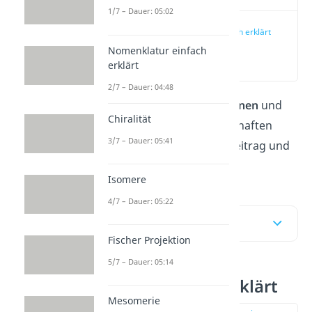
1/7 – Dauer: 05:02
Amine einfach erklärt
Nomenklatur einfach
(00:11)
erklärt
2/7 – Dauer: 04:48
Alles Wichtige zu den
Aminen
und
Chiralität
ihren wichtigsten Eigenschaften
3/7 – Dauer: 05:41
erfährst du in unserem Beitrag und
im
Video.
Isomere
4/7 – Dauer: 05:22
Inhaltsübersicht
Fischer Projektion
5/7 – Dauer: 05:14
Amine einfach erklärt
Mesomerie