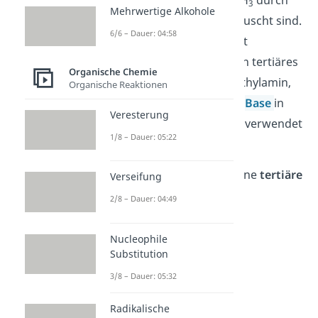
Wasserstoffatome
von NH
durch
3
Mehrwertige Alkohole
organische Reste ausgetauscht sind.
6/6 – Dauer: 04:58
Ihre Summenformel lautet
dementsprechend R
N. Ein tertiäres
3
Organische Chemie
Amin ist zum Beispiel Triethylamin,
Organische Reaktionen
das häufig als organische
Base
in
Veresterung
der chemischen Synthese verwendet
1/8 – Dauer: 05:22
wird.
Tertiäre Amine besitzen eine
tertiäre
Verseifung
Aminogruppe
.
2/8 – Dauer: 04:49
Nucleophile
Substitution
3/8 – Dauer: 05:32
Radikalische