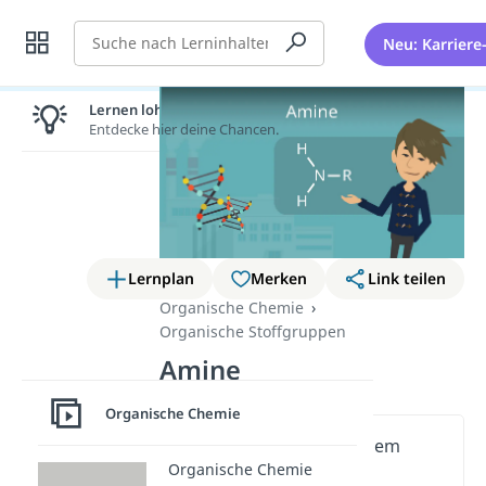
Suche
Neu: Karriere
Lernen lohnt sich!
Entdecke hier deine Chancen.
Lernplan
Merken
Link teilen
Organische Chemie
Organische Stoffgruppen
Amine
Organische Chemie
Wichtige Inhalte in diesem
Organische Chemie
Video