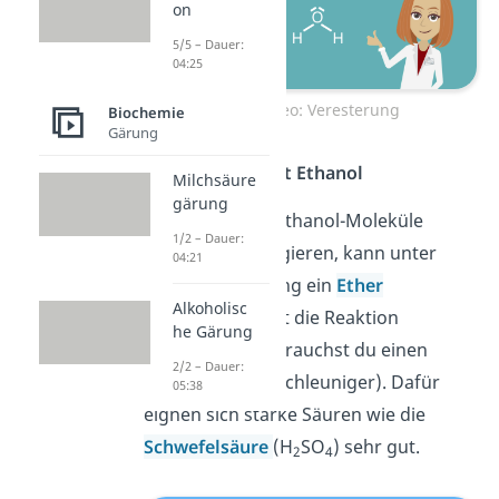
on
5/5 – Dauer:
04:25
Zum Video: Veresterung
Biochemie
Gärung
Etherbildung mit Ethanol
Milchsäure
gärung
Wenn mehrere Ethanol-Moleküle
1/2 – Dauer:
miteinander reagieren, kann unter
04:21
Wasserabspaltung ein
Ether
Alkoholisc
entstehen. Damit die Reaktion
he Gärung
ablaufen kann, brauchst du einen
2/2 – Dauer:
Katalysator
(Beschleuniger). Dafür
05:38
eignen sich starke Säuren wie die
Schwefelsäure
(H
SO
) sehr gut.
2
4