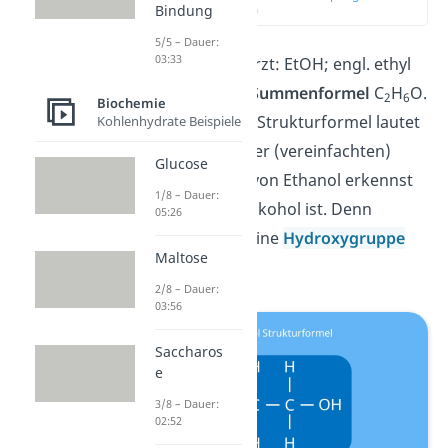
Bindung
(00:11)
5/5 – Dauer:
03:33
Ethanol (abgekürzt: EtOH; engl. ethyl
alcohol) hat die
Summenformel
C
H
O.
2
6
Biochemie
Die vereinfachte Strukturformel lautet
Kohlenhydrate Beispiele
CH
CH
OH. An der (vereinfachten)
3
2
Glucose
Strukturformel
von Ethanol erkennst
1/8 – Dauer:
du, dass es ein Alkohol ist. Denn
05:26
Äthanol besitzt eine
Hydroxygruppe
Maltose
(OH).
2/8 – Dauer:
03:56
Saccharos
e
3/8 – Dauer:
02:52