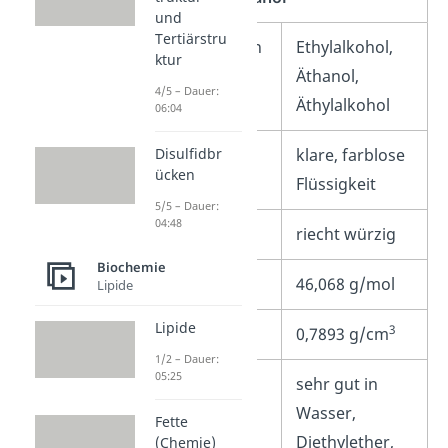
und
Tertiärstru
Weitere Namen
Ethylalkohol,
ktur
Äthanol,
4/5 – Dauer:
Äthylalkohol
06:04
Aussehen
klare, farblose
Disulfidbr
ücken
Flüssigkeit
5/5 – Dauer:
04:48
Geruch
riecht würzig
Biochemie
Molare Masse
46,068 g/mol
Lipide
Lipide
3
Dichte
0,7893 g/cm
1/2 – Dauer:
05:25
Löslichkeit
sehr gut in
Wasser,
Fette
Diethylether,
(Chemie)