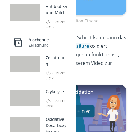
Antibiotika
und Milch
Oxidation Ethanol
7/7 – Dauer:
03:15
In einem zweiten Schritt kann dann das
Biochemie
Zellatmung
Ethanal zur
Essigsäure
oxidiert
werden. Wie das genau funktioniert,
Zellatmun
erfährst du in unserem Video zur
g
Oxidation!
1/5 – Dauer:
05:12
Glykolyse
2/5 – Dauer:
05:31
Oxidative
Decarboxyl
ierung