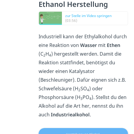
Ethanol Herstellung
zur Stelle im Video springen
(03:56)
Industriell kann der Ethylalkohol durch
eine Reaktion von
Wasser
mit
Ethen
(C
H
) hergestellt werden. Damit die
2
4
Reaktion stattfindet, benötigst du
wieder einen Katalysator
(Beschleuniger). Dafür eignen sich z.B.
Schwefelsäure (H
SO
) oder
2
4
Phosphorsäure (H
PO
). Stellst du den
3
4
Alkohol auf die Art her, nennst du ihn
auch
Industriealkohol
.