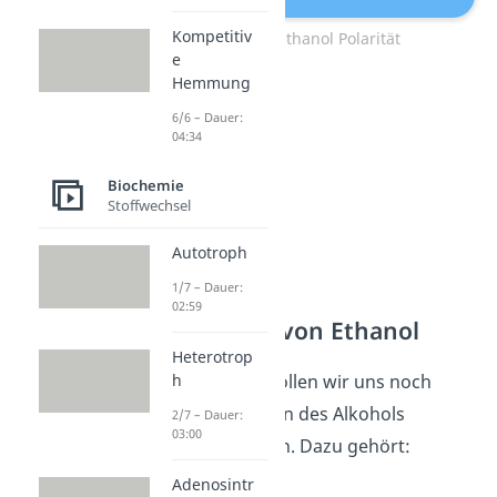
Kompetitiv
Wasser-Ethanol Polarität
e
Hemmung
6/6 – Dauer:
04:34
Biochemie
Stoffwechsel
Autotroph
1/7 – Dauer:
02:59
Reaktionen von Ethanol
Heterotrop
h
Im Folgenden wollen wir uns noch
einige Reaktionen des Alkohols
2/7 – Dauer:
03:00
genauer ansehen. Dazu gehört:
Adenosintr
die Oxidation