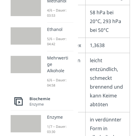
Methanol
4/6 – Dauer:
Dampfdruck
58 hPa bei
03:53
20°C, 293 hPa
Ethanol
bei 50°C
5/6 – Dauer:
04:42
Brechungsindex
1,3638
Mehrwerti
Besonderheiten
leicht
ge
entzündlich,
Alkohole
schmeckt
6/6 – Dauer:
04:58
brennend und
kann Keime
Biochemie
abtöten
Enzyme
Enzyme
Vorkommen
in verdünnter
1/7 – Dauer:
Form in
03:30