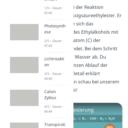
Der Ester, der bei der Reaktion
1/5 – Dauer:
02:45
entsteht, heißt Essigsäureethylester. Er
bildet sich, indem sich das
Photosynth
Sauerstoffatom des Ethylalkohols mit
ese
dem Kohlenstoffatom (C) der
2/5 – Dauer:
07:49
Essigsäure verbindet. Bei dem Schritt
spaltet sich dann Wasser ab. Du
Lichtreakti
möchtest den ganzen Ablauf der
on
Veresterung im Detail erklärt
3/5 – Dauer:
04:40
bekommen? Dann schau bei unserem
Video dazu vorbei!
Calvin
Zyklus
4/5 – Dauer:
06:44
Transpirati