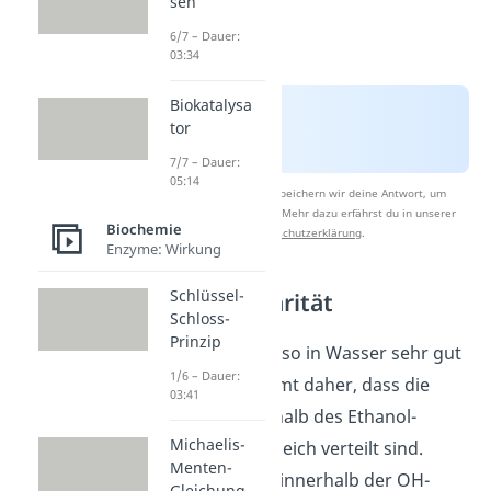
sen
6/7 – Dauer:
03:34
Biokatalysa
tor
7/7 – Dauer:
05:14
Nach Beantwortung speichern wir deine Antwort, um
Studyflix zu verbessern. Mehr dazu erfährst du in unserer
Biochemie
Datenschutzerklärung
.
Enzyme: Wirkung
Schlüssel-
Ethanol Polarität
Schloss-
Prinzip
Der Alkohol ist also in Wasser sehr gut
1/6 – Dauer:
löslich. Das kommt daher, dass die
03:41
Ladungen innerhalb des Ethanol-
Michaelis-
Moleküls nicht gleich verteilt sind.
Menten-
Genauer gesagt innerhalb der OH-
Gleichung