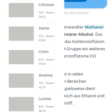
Cellulose
Ethanol Strukturformel
4/8 – Dauer:
04:23
Wie sein naher Verwandter
Methanol
Stärke
ist Ethanol ein
primärer Alkohol
. Das
5/8 – Dauer:
03:58
liegt daran, dass das Kohlenstoffatom
(C) neben der OH-Gruppe ein weiteres
Chitin
C und zwei Wasserstoffatome (H)
6/8 – Dauer:
gebunden hat.
03:54
Der Alkohol findet in vielen
Amylose
unterschiedlichen Bereichen
7/8 – Dauer:
02:10
Anwendung. Beispielsweise dient
Bioethanol
(Gemisch aus Ethanol und
Lactose
Benzin) als Kraftstoff.
8/8 – Dauer:
04:16