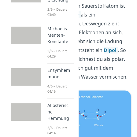
Gruppe. Denn ein Sauerstoffatom ist
2/6 – Dauer:
elektronegativer
als ein
03:40
Wasserstoffatom. Deswegen zieht
Michaelis-
Sauerstoff mehr Elektronen an sich.
Menten-
Dadurch verschiebt sich die Ladung
Konstante
+
–
(δ
/ δ
) und es entsteht ein
Dipol
. So
3/6 – Dauer:
04:29
ein Molekül bezeichnest du als polar.
Daher kann es sich gut mit dem
Enzymhem
ebenfalls polaren Wasser vermischen.
mung
4/6 – Dauer:
04:16
Allosterisc
he
Hemmung
5/6 – Dauer:
04:14