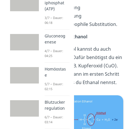
iphosphat
die Veresterung
(ATP)
die Etherbildung
3/7 – Dauer:
06:18
und die nucleophile Substitution.
Gluconeog
Oxidation von Ethanol
enese
Wie jeden Alkohol kannst du auch
4/7 – Dauer:
04:25
EtOH oxidieren. Dafür benötigst du ein
Metalloxid wie z.B. Kupferoxid (CuO).
Homöostas
Dabei entsteht dann im ersten Schritt
e
ein
Aldehyd
, das du Ethanal nennst.
5/7 – Dauer:
02:15
Blutzucker
regulation
6/7 – Dauer:
03:14