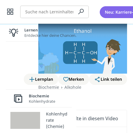
Suche
Neu: Karriere
Lernen lohnt sich!
Entdecke hier deine Chancen.
Lernplan
Merken
Link teilen
Biochemie
Alkohole
Ethanol
Biochemie
Kohlenhydrate
Kohlenhyd
Wichtige Inhalte in diesem Video
rate
(Chemie)