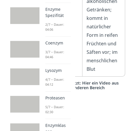
alkoholischen
Getränken;
Enzyme
Spezifität
kommt in
2/7 – Dauer:
natürlicher
04:06
Form in reifen
Coenzym
Früchten und
Säften vor; im
3/7 – Dauer:
04:46
menschlichen
Blut
Lysozym
4/7 – Dauer:
Studyflix vernetzt: Hier ein Video aus
04:12
einem anderen Bereich
Proteasen
5/7 – Dauer:
02:30
Enzymklas