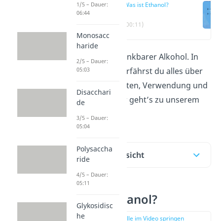
1/5 – Dauer:
Was ist Ethanol?
06:44
(00:11)
Monosacc
haride
Ethanol ist ein trinkbarer Alkohol. In
2/5 – Dauer:
05:03
diesem Beitrag erfährst du alles über
seine Eigenschaften, Verwendung und
Disacchari
Herstellung. Hier geht’s zu unserem
de
Video
!
3/5 – Dauer:
05:04
Polysaccha
Inhaltsübersicht
ride
4/5 – Dauer:
05:11
Was ist Ethanol?
Glykosidisc
he
zur Stelle im Video springen