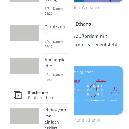
Zum Video: Oxidation
3/5 – Dauer:
06:29
Veresterung von Ethanol
Citratzyklu
s
Der Alkohol kann außerdem mit
4/5 – Dauer:
Essigsäure reagieren. Dabei entsteht
06:17
ein
Ester
.
Atmungsk
ette
5/5 – Dauer:
04:44
Biochemie
Photosynthese
Photosynth
ese
Veresterung Ethanol
einfach
erklärt