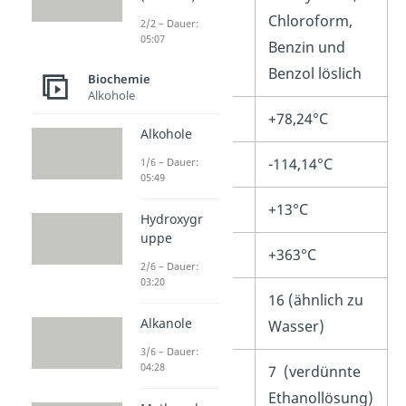
Chloroform,
2/2 – Dauer:
05:07
Benzin und
Benzol löslich
Biochemie
Alkohole
Siedepunkt
+78,24°C
Alkohole
Schmelzpunkt
-114,14°C
1/6 – Dauer:
05:49
Flammpunkt
+13°C
Hydroxygr
uppe
Zündpunkt
+363°C
2/6 – Dauer:
03:20
pKs-Wert
16 (ähnlich zu
Alkanole
Wasser)
3/6 – Dauer:
04:28
pH-Wert
7 (verdünnte
Ethanollösung)