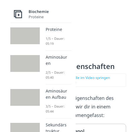
Biochemie
Proteine
Proteine
1/5 – Dauer:
05:19
Aminosäur
en
Ethanol Eigenschaften
2/5 – Dauer:
zur Stelle im Video springen
05:40
(00:56)
Aminosäur
en Aufbau
Einige wichtige Eigenschaften des
Alkohols
haben wir dir in einem
3/5 – Dauer:
05:44
Steckbrief zusammengefasst:
Sekundärs
Steckbrief Ethanol
truktur