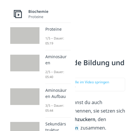
Biochemie
Proteine
Proteine
1/5 – Dauer:
05:19
Aminosäur
Disaccharide Bildung und
en
Aufbau
2/5 – Dauer:
05:40
zur Stelle im Video springen
(00:28)
Aminosäur
en Aufbau
Disaccharide
kannst du auch
3/5 – Dauer:
Zweifachzucker
nennen, sie setzen sich
05:44
also aus
2 Einfachzuckern
, den
Sekundärs
Monosacchariden
zusammen.
truktur