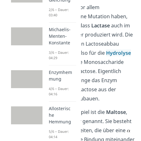
zustande, dass vor allem
2/6 – Dauer:
03:40
Nordeuropäer eine Mutation haben,
die dafür sorgt, dass
Lactase
auch im
Michaelis-
Erwachsenenalter produziert wird. Die
Menten-
Konstante
Lactase ist für den Lactoseabbau
verantwortlich, also für die
Hydrolyse
3/6 – Dauer:
04:29
der Lactose in die Monosaccharide
Glucose und Galactose. Eigentlich
Enzymhem
mung
haben nur Säuglinge das Enzym
Lactase, um die Lactose aus der
4/6 – Dauer:
04:16
Muttermilch abzubauen.
Allosterisc
Das nächste Beispiel ist die
Maltose
,
he
auch
Malzzucker
genannt. Sie besteht
Hemmung
aus Glucoseeinheiten, die über eine
5/6 – Dauer:
04:14
-1,4-glykosidische Bindung miteinander