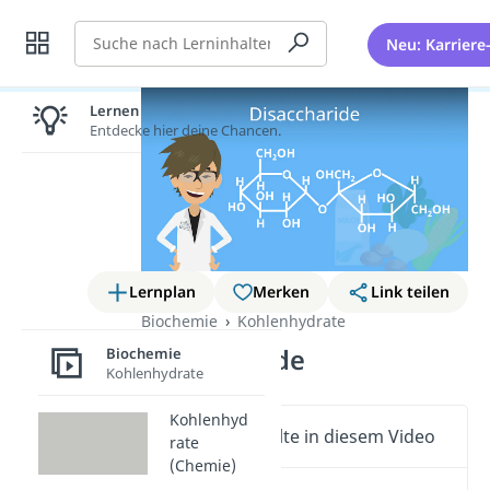
Suche
Neu: Karriere
Lernen lohnt sich!
Entdecke hier deine Chancen.
Lernplan
Merken
Link teilen
Biochemie
Kohlenhydrate
Disaccharide
Biochemie
Kohlenhydrate
Kohlenhyd
Wichtige Inhalte in diesem Video
rate
(Chemie)