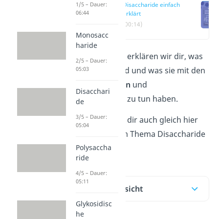
1/5 – Dauer:
Disaccharide einfach
06:44
erklärt
(00:14)
Monosacc
haride
In diesem Artikel erklären wir dir, was
2/5 – Dauer:
05:03
Disaccharide
sind und was sie mit den
Monosacchariden
und
Disacchari
Polysacchariden
zu tun haben.
de
3/5 – Dauer:
Gerne kannst du dir auch gleich hier
05:04
unser
Video
zum Thema Disaccharide
Polysaccha
anschauen.
ride
4/5 – Dauer:
05:11
Inhaltsübersicht
Glykosidisc
he