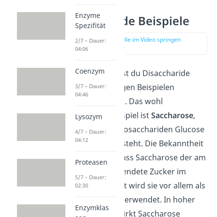
Enzyme
Disaccharide Beispiele
Spezifität
zur Stelle im Video springen
2/7 – Dauer:
(00:51)
04:06
Coenzym
Am besten kannst du Disaccharide
anhand von einigen Beispielen
3/7 – Dauer:
04:46
verstehen lernen. Das wohl
bekannteste Beispiel ist
Saccharose
,
Lysozym
die aus den Monosacchariden Glucose
4/7 – Dauer:
04:12
und Fructose besteht. Die Bekanntheit
kommt daher, dass Saccharose der am
Proteasen
häufigsten verwendete Zucker im
5/7 – Dauer:
Haushalt ist. Dort wird sie vor allem als
02:30
Süßungsmittel
verwendet. In hoher
Enzymklas
Konzentration wirkt Saccharose