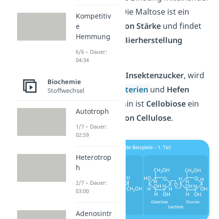
verknüpft sind. Die Maltose ist ein
Kompetitiv
Abbauprodukt
von Stärke
und findet
e
Hemmung
vor allem in der
Bierherstellung
6/6 – Dauer:
Verwendung.
04:34
Trehalose
ist ein
Insektenzucker
, wird
Biochemie
aber auch in
Bakterien
und
Hefen
Stoffwechsel
gebildet. Weiterhin ist
Cellobiose
ein
Autotroph
Abbauprodukt
von Cellulose
.
1/7 – Dauer:
02:59
Heterotrop
h
2/7 – Dauer:
03:00
Adenosintr