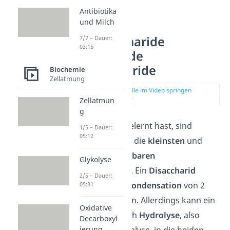
Antibiotika
und Milch
Monosaccharide
7/7 – Dauer:
03:15
Disaccharide
Polysaccharide
Biochemie
Zellatmung
zur Stelle im Video springen
(02:24)
Zellatmun
g
Wie du bereits gelernt hast, sind
1/5 – Dauer:
05:12
Monosaccharide
die
kleinsten
und
nicht mehr spaltbaren
Glykolyse
Zuckereinheiten
. Ein
Disaccharid
2/5 – Dauer:
entsteht durch
Kondensation
von 2
05:31
Monosacchariden. Allerdings kann ein
Oxidative
Disaccharid durch
Hydrolyse
, also
Decarboxyl
unter saurer Katalyse, in die beiden
ierung