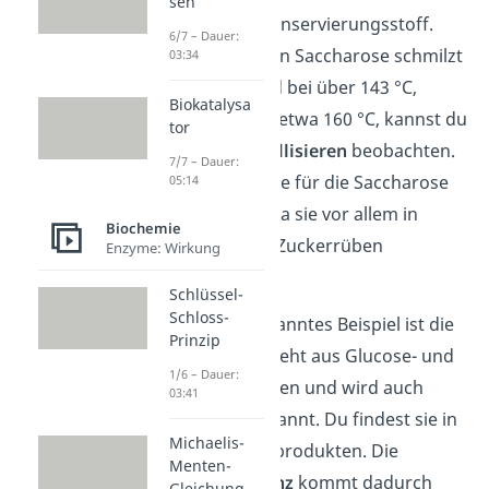
sen
außerdem als Konservierungsstoff.
6/7 – Dauer:
Beim Erhitzen von Saccharose schmilzt
03:34
sie ab 135 °C und bei über 143 °C,
Biokatalysa
idealerweise bei etwa 160 °C, kannst du
tor
sie beim
Karamellisieren
beobachten.
7/7 – Dauer:
Ein anderer Name für die Saccharose
05:14
ist
Rohrzucker
, da sie vor allem in
Biochemie
Zuckerrohr und Zuckerrüben
Enzyme: Wirkung
vorkommt.
Schlüssel-
Schloss-
Ein weiteres bekanntes Beispiel ist die
Prinzip
Lactose
. Sie besteht aus Glucose- und
1/6 – Dauer:
Galactoseeinheiten und wird auch
03:41
Milchzucker genannt. Du findest sie in
Michaelis-
Milch
und Milchprodukten. Die
Menten-
Lactoseintoleranz
kommt dadurch
Gleichung