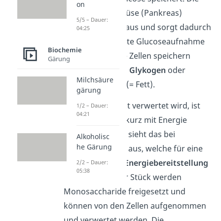
on
Bauchspeicheldrüse (Pankreas)
5/5 – Dauer:
schüttet
Insulin
aus und sorgt dadurch
04:25
für eine vermehrte Glucoseaufnahme
Biochemie
in den Zellen. Die Zellen speichern
Gärung
Glucose dann als
Glykogen
oder
Milchsäure
Triacylglycerine
(= Fett).
gärung
Da Glucose direkt verwertet wird, ist
1/2 – Dauer:
04:21
dein Körper nur kurz mit Energie
versorgt. Anders sieht das bei
Alkoholisc
he Gärung
Polysacchariden
aus, welche für eine
kontinuierliche
Energiebereitstellung
2/2 – Dauer:
05:38
sorgen. Stück für Stück werden
Monosaccharide freigesetzt und
können von den Zellen aufgenommen
und verwertet werden. Die