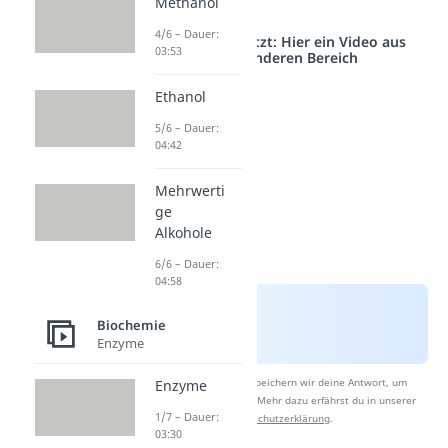
Methanol
4/6 – Dauer:
Studyflix vernetzt: Hier ein Video aus
03:53
einem anderen Bereich
Ethanol
5/6 – Dauer:
04:42
Mehrwerti
ge
Alkohole
6/6 – Dauer:
04:58
Biochemie
Enzyme
Nach Beantwortung speichern wir deine Antwort, um
Enzyme
Studyflix zu verbessern. Mehr dazu erfährst du in unserer
1/7 – Dauer:
Datenschutzerklärung
.
03:30