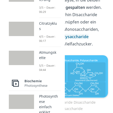
Monosaccharide
gespalten
werden.
3/5 – Dauer:
06:29
Wenn sich weiterhin Disaccharide
miteinander verknüpfen oder ein
Citratzyklu
s
Disaccharid mit Monosacchariden,
dann können
Polysaccharide
4/5 – Dauer:
06:17
entstehen, also Vielfachzucker.
Atmungsk
ette
5/5 – Dauer:
04:44
Biochemie
Photosynthese
Photosynth
ese
Monosaccharide Disaccharide
einfach
Polysaccharide
erklärt