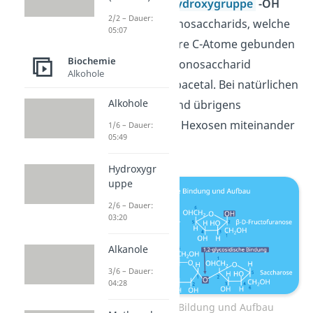
einer anderen
Hydroxygruppe
-OH
2/2 – Dauer:
des anderen Monosaccharids, welche
05:07
nicht ans anomere C-Atome gebunden
Biochemie
ist. Das zweite Monosaccharid
Alkohole
verbleibt als Halbacetal. Bei natürlichen
Alkohole
Disacchariden sind übrigens
typischerweise 2 Hexosen miteinander
1/6 – Dauer:
05:49
verknüpft.
Hydroxygr
uppe
2/6 – Dauer:
03:20
Alkanole
3/6 – Dauer:
04:28
Disaccharide Bildung und Aufbau