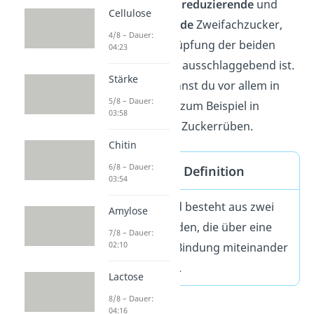
Glucose). Es gibt
reduzierende
und
Cellulose
nicht reduzierende
Zweifachzucker,
4/8 – Dauer:
wobei die Verknüpfung der beiden
04:23
Monosaccharide ausschlaggebend ist.
Stärke
Disaccharide kannst du vor allem in
5/8 – Dauer:
Pflanzen
finden, zum Beispiel in
03:58
Zuckerrohr oder Zuckerrüben.
Chitin
6/8 – Dauer:
Disaccharide Definition
03:54
Ein Disaccharid besteht aus zwei
Amylose
Monosacchariden, die über eine
7/8 – Dauer:
02:10
glykosidische Bindung miteinander
verknüpft sind.
Lactose
8/8 – Dauer:
04:16