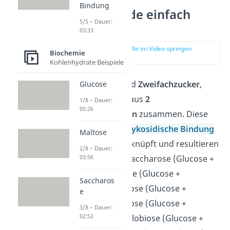
Bindung
Disaccharide einfach
5/5 – Dauer:
erklärt
03:33
zur Stelle im Video springen
Biochemie
(00:14)
Kohlenhydrate Beispiele
Disaccharide
sind
Zweifachzucker
,
Glucose
setzen sich also aus
2
1/8 – Dauer:
05:26
Monosacchariden
zusammen. Diese
sind über eine
glykosidische Bindung
Maltose
miteinander verknüpft und resultieren
2/8 – Dauer:
03:56
zum Beispiel in Saccharose (Glucose +
Fructose), Lactose (Glucose +
Saccharos
Galactose), Maltose (Glucose +
e
Glucose), Trehalose (Glucose +
3/8 – Dauer:
02:52
Glucose) und Cellobiose (Glucose +