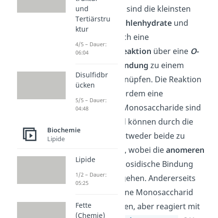
Monosaccharide sind die kleinsten
und
Tertiärstru
Bausteine der
Kohlenhydrate
und
ktur
können sich durch eine
4/5 – Dauer:
Kondensationsreaktion
über eine
O
-
06:04
glykosidische Bindung
zu einem
Disulfidbr
Disaccharid verknüpfen. Die Reaktion
ücken
dahinter ist außerdem eine
5/5 – Dauer:
Acetalbildung
. Monosaccharide sind
04:48
Halbacetale
und können durch die
Biochemie
Kondensation entweder beide zu
Lipide
Acetalen werden, wobei die
anomeren
Lipide
C-Atome
die glykosidische Bindung
1/2 – Dauer:
miteinander eingehen. Andererseits
05:25
kann auch das eine Monosaccharid
Fette
zum Acetal werden, aber reagiert mit
(Chemie)