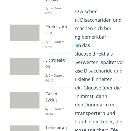
1/5 – Dauer:
Die Unterschiede zwischen
02:45
Monosacchariden, Disacchariden und
Photosynth
Polysacchariden machen sich bei
ese
unserer
Ernährung
bemerkbar.
2/5 – Dauer:
Während die
Zellen
das
07:49
Monosaccharid Glucose direkt als
Lichtreakti
Energielieferant
verwerten, spaltet vor
on
allem die
-Amylase
Disaccharide und
3/5 – Dauer:
Polysaccharide in kleine Einheiten.
04:40
Wenn du also direkt Glucose über die
Calvin
Ernährung zu dir nimmst, dann
Zyklus
gelangt sie über den Dünndarm mit
4/5 – Dauer:
Hilfe von Glucosetransportern und
06:44
Diffusion
ins Blut und in die Leber, die
Transpirati
einen Teil der Glucose speichert. Die