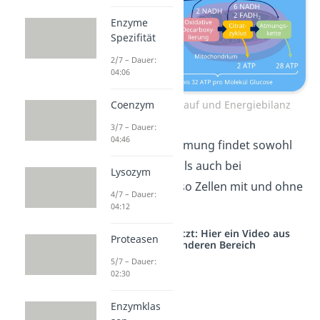
Enzyme
Spezifität
2/7 – Dauer:
04:06
Zellatmung: Ablauf und Energiebilanz
Coenzym
3/7 – Dauer:
04:46
Merke:
Die Zellatmung findet sowohl
bei
Eukaryoten
als auch bei
Lysozym
Prokaryoten
, also Zellen mit und ohne
4/7 – Dauer:
Zellkern, statt.
04:12
Studyflix vernetzt: Hier ein Video aus
Proteasen
einem anderen Bereich
5/7 – Dauer:
02:30
Enzymklas