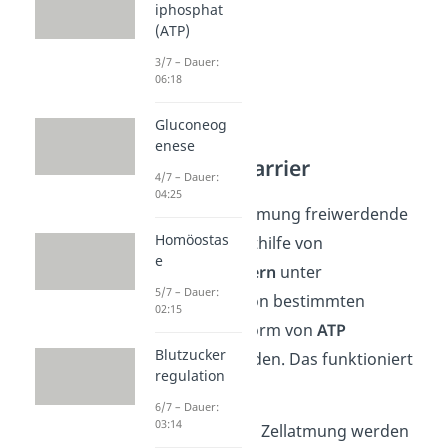
iphosphat
(ATP)
3/7 – Dauer:
06:18
Gluconeog
enese
Elektronencarrier
4/7 – Dauer:
04:25
Die bei der Zellatmung freiwerdende
Homöostas
Energie kann mithilfe von
e
Elektronencarriern
unter
5/7 – Dauer:
der Reduktion von bestimmten
02:15
Coenzymen
in Form von
ATP
Blutzucker
gespeichert werden. Das funktioniert
regulation
so:
6/7 – Dauer:
03:14
Während der Zellatmung werden