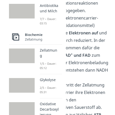
bei den Oxidationsreaktionen
Antibiotika
Elektronen abgegeben.
und Milch
Bestimmte Elektronencarrier-
7/7 – Dauer:
03:15
Moleküle (Oxidationsmittel)
nehmen
diese
Elektronen auf
und
Biochemie
Zellatmung
werden dadurch reduziert. In der
Zellatmung kommen dafür die
Zellatmun
+
Coenzyme
NAD
und FAD
zum
g
Einsatz. Unter Elektronenbeladung
1/5 – Dauer:
05:12
(Reduktion) entstehen dann NADH
und FADH
.
2
Glykolyse
Im letzten Schritt der Zellatmung
2/5 – Dauer:
geben die Carrier ihre Elektronen
05:31
bereitwillig an den
Oxidative
elektronegativen Sauerstoff ab.
Decarboxyl
Dadurch kann zusätzliches
ATP
ierung