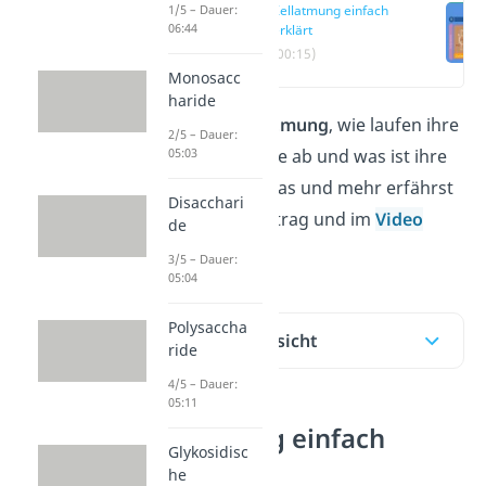
1/5 – Dauer:
Zellatmung einfach
06:44
erklärt
(00:15)
Monosacc
haride
Was ist die
Zellatmung
, wie laufen ihre
2/5 – Dauer:
05:03
einzelnen Schritte ab und was ist ihre
Energiebilanz? Das und mehr erfährst
Disacchari
du in diesem Beitrag und im
Video
de
dazu!
3/5 – Dauer:
05:04
Polysaccha
Inhaltsübersicht
ride
4/5 – Dauer:
05:11
Zellatmung einfach
Glykosidisc
erklärt
he