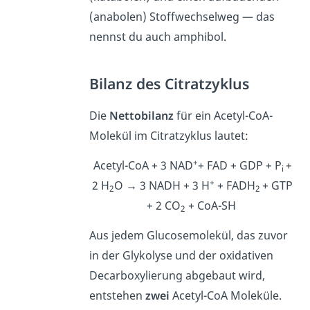
(anabolen) Stoffwechselweg — das
nennst du auch amphibol.
Bilanz des Citratzyklus
Die
Nettobilanz
für ein Acetyl-CoA-
Molekül im Citratzyklus lautet:
+
Acetyl-CoA + 3 NAD
+ FAD + GDP + P
+
i
+
2 H
O → 3 NADH + 3 H
+ FADH
+ GTP
2
2
+ 2 CO
+ CoA-SH
2
Aus jedem Glucosemolekül, das zuvor
in der Glykolyse und der oxidativen
Decarboxylierung abgebaut wird,
entstehen
zwei
Acetyl-CoA Moleküle.