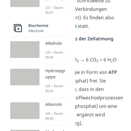
nämlich
Glucose
, schrittweise zu
2/2 – Dauer:
energieärmeren Verbindungen
05:07
abgebaut
(oxidiert). Es finden also
Biochemie
Redoxreaktionen
statt.
Alkohole
Die
Gesamtbilanz der Zellatmung
Alkohole
lautet:
1/6 – Dauer:
05:49
C
O
H
+ 6 O
→ 6 CO
+ 6 H
O
6
6
12
2
2
2
Hydroxygr
Dabei wird Energie in Form von
ATP
uppe
(Adenosintriphosphat) frei. Sie
2/6 – Dauer:
entsteht dadurch, dass in den
03:20
verschiedenen Stoffwechselprozessen
Alkanole
ADP (Adenosindiphosphat) um eine
3/6 – Dauer:
Phosphatgruppe ergänzt wird
04:28
(Phosphorylierung).