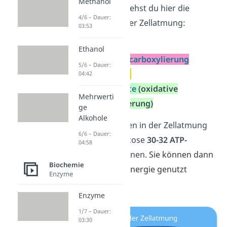
Methanol
Zum Überblick siehst du hier die
4/6 – Dauer:
Teilreaktionen
der Zellatmung:
03:53
Glykolyse
Ethanol
oxidative Decarboxylierung
5/6 – Dauer:
Citratzyklus
04:42
Atmungskette
(oxidative
Mehrwerti
Phosphorylierung)
ge
Alkohole
Insgesamt werden in der Zellatmung
6/6 – Dauer:
pro Molekül Glucose
30-32 ATP-
04:58
Moleküle
gewonnen.
Sie können dann
Biochemie
vom Körper als Energie genutzt
Enzyme
werden.
Enzyme
1/7 – Dauer:
03:30