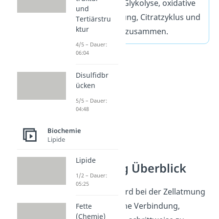
Teilprozessen Glykolyse, oxidative
und
Decarboxylierung, Citratzyklus und
Tertiärstru
ktur
Atmungskette zusammen.
4/5 – Dauer:
06:04
Disulfidbr
ücken
5/5 – Dauer:
04:48
Biochemie
Lipide
Lipide
Zellatmung Überblick
1/2 – Dauer:
05:25
Grundsätzlich wird bei der Zellatmung
eine energiereiche Verbindung,
Fette
(Chemie)