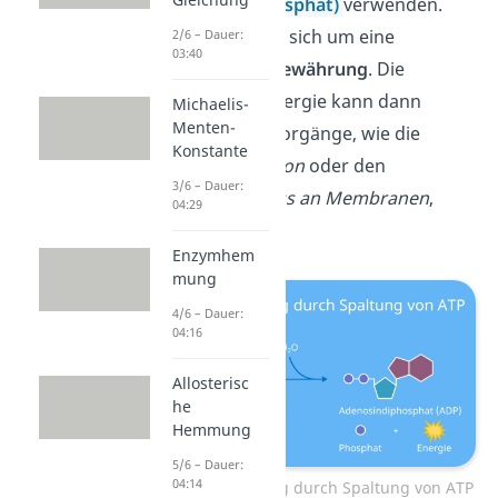
(Adenosin
tri
phosphat)
verwenden.
Dabei handelt es sich um eine
2/6 – Dauer:
03:40
nutzbare Energiewährung
.
Die
freiwerdende Energie kann dann
Michaelis-
Menten-
beispielsweise Vorgänge, wie die
Konstante
Muskelkontraktion
oder den
3/6 – Dauer:
Transportprozess an Membranen
,
04:29
ermöglichen.
Enzymhem
mung
4/6 – Dauer:
04:16
Allosterisc
he
Hemmung
5/6 – Dauer:
04:14
Energiegewinnung durch Spaltung von ATP