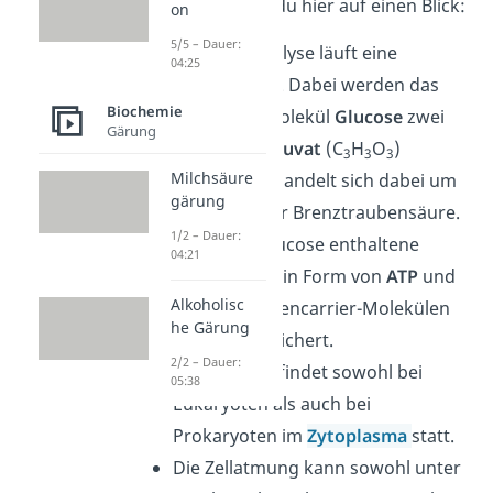
Prozess findest du hier auf einen Blick:
on
5/5 – Dauer:
Bei der Glykolyse läuft eine
04:25
Oxidation ab. Dabei werden das
Biochemie
aus einem Molekül
Glucose
zwei
Gärung
Moleküle
Pyruvat
(C
H
O
)
3
3
3
Milchsäure
gebildet. Es handelt sich dabei um
gärung
das Anion der Brenztraubensäure.
1/2 – Dauer:
Die in der Glucose enthaltene
04:21
Energie wird in Form von
ATP
und
Alkoholisc
den Elektronencarrier-Molekülen
he Gärung
NADH
gespeichert.
2/2 – Dauer:
Der Prozess findet sowohl bei
05:38
Eukaryoten als auch bei
Prokaryoten im
Zytoplasma
statt.
Die Zellatmung kann sowohl unter