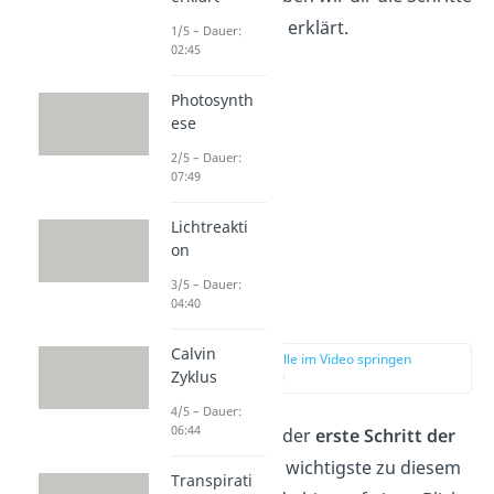
kurz und einfach erklärt.
1/5 – Dauer:
02:45
Photosynth
ese
2/5 – Dauer:
07:49
Lichtreakti
on
3/5 – Dauer:
04:40
Glykolyse
Calvin
zur Stelle im Video springen
Zyklus
(01:19)
4/5 – Dauer:
06:44
Die Glykolyse ist der
erste Schritt der
Zellatmung
. Das wichtigste zu diesem
Transpirati