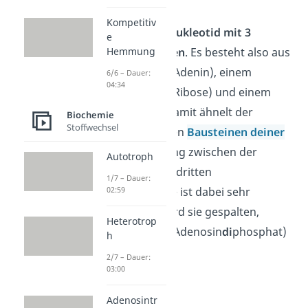
Kompetitiv
Das ATP ist ein
Nukleotid mit 3
e
Phosphatgruppen
. Es besteht also aus
Hemmung
einer Base (hier Adenin), einem
6/6 – Dauer:
04:34
Zuckermolekül (Ribose) und einem
Phosphatrest, Damit ähnelt der
Biochemie
Stoffwechsel
Energieträger den
Bausteinen deiner
DNA
.
Die Bindung zwischen der
Autotroph
zweiten und der dritten
1/7 – Dauer:
Phosphatgruppe ist dabei sehr
02:59
energiereich. Wird sie gespalten,
Heterotrop
entstehen ADP (Adenosin
di
phosphat)
h
und Phosphat.
2/7 – Dauer:
03:00
Adenosintr