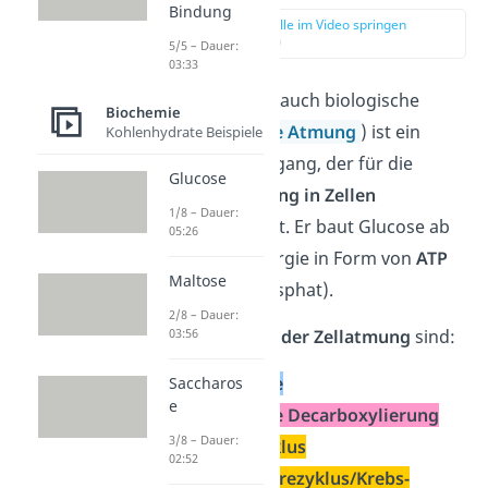
Bindung
zur Stelle im Video springen
(00:15)
5/5 – Dauer:
03:33
Die
Zellatmung
(auch biologische
Biochemie
Oxidation/
innere Atmung
) ist ein
Kohlenhydrate Beispiele
Stoffwechselvorgang, der für die
Glucose
Energiegewinnung in Zellen
1/8 – Dauer:
verantwortlich ist. Er baut Glucose ab
05:26
und erzeugt Energie in Form von
ATP
Maltose
(Adenosintriphosphat).
2/8 – Dauer:
03:56
Die
Teilprozesse der Zellatmung
sind:
die
Glykolyse
Saccharos
e
die
Oxidative Decarboxylierung
3/8 – Dauer:
der
Citratzyklus
02:52
(Zitronensäurezyklus/Krebs-