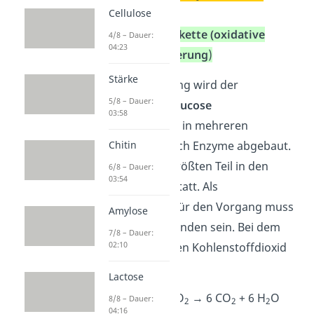
Cellulose
Zyklus)
die
Atmungskette (oxidative
4/8 – Dauer:
04:23
Phosphorylierung
)
Stärke
Bei der Zellatmung wird der
5/8 – Dauer:
Einfachzucker
Glucose
03:58
(Traubenzucker) in mehreren
Chitin
Teilschritten durch Enzyme abgebaut.
Sie findet zum größten Teil in den
6/8 – Dauer:
03:54
Mitochondrien statt. Als
Voraussetzung für den Vorgang muss
Amylose
Sauerstoff vorhanden sein. Bei dem
7/8 – Dauer:
02:10
Prozess entstehen Kohlenstoffdioxid
und Wasser.
Lactose
C
H
O
+ 6 O
→ 6 CO
+ 6 H
O
8/8 – Dauer:
6
12
6
2
2
2
04:16