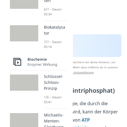
sen
6/7 – Dauer:
03:34
Biokatalysa
tor
7/7 – Dauer:
05:14
Biochemie
Nach Beantwortung speichern wir deine Antwort, um
Enzyme: Wirkung
Studyflix zu verbessern. Mehr dazu erfährst du in unserer
Datenschutzerklärung
.
Schlüssel-
Schloss-
Prinzip
ATP (Adenosintriphosphat)
1/6 – Dauer:
03:41
Ein Teil der Energie, die durch die
Zellatmung frei wird, kann der Körper
Michaelis-
für die Synthese von
ATP
Menten-
Gleichung