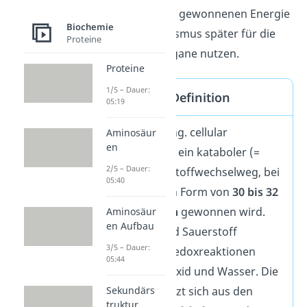
Ein Teil der dabei gewonnenen Energie
Biochemie
kann der Organismus später für die
Proteine
Funktion der Organe nutzen.
Proteine
1/5 – Dauer:
Zellatmung Definition
05:19
Zellatmung (eng. cellular
Aminosäur
en
respiration) ist ein kataboler (=
2/5 – Dauer:
abbauender) Stoffwechselweg, bei
05:40
dem
Energie
in Form von
30 bis 32
ATP-Molekülen
gewonnen wird.
Aminosäur
en Aufbau
Aus Zucker und Sauerstoff
3/5 – Dauer:
entstehen in Redoxreaktionen
05:44
Kohlenstoffdioxid und Wasser. Die
Zellatmung setzt sich aus den
Sekundärs
truktur