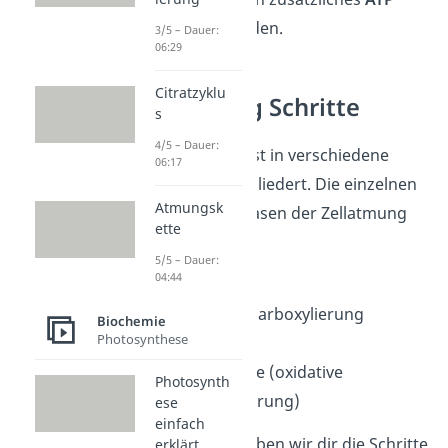
erzeugt
werden.
3/5 – Dauer:
06:29
Citratzyklu
Zellatmung Schritte
s
4/5 – Dauer:
Die Zellatmung ist in verschiedene
06:17
Teilprozesse
gegliedert. Die einzelnen
Atmungsk
Schritte bzw. Phasen der Zellatmung
ette
lauten:
5/5 – Dauer:
04:44
Glykolyse
oxidative Decarboxylierung
Biochemie
Photosynthese
Citratzyklus
Atmungskette (oxidative
Photosynth
Phosphorylierung)
ese
einfach
Im Folgenden haben wir dir die Schritte
erklärt