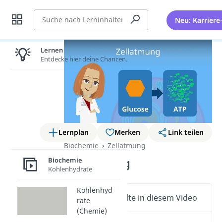
Suche
Neu: Karriere
Lernen lohnt sich!
Entdecke hier deine Chancen.
Lernplan
Merken
Link teilen
Biochemie
Zellatmung
Zellatmung
Biochemie
Kohlenhydrate
Kohlenhyd
Wichtige Inhalte in diesem Video
rate
(Chemie)