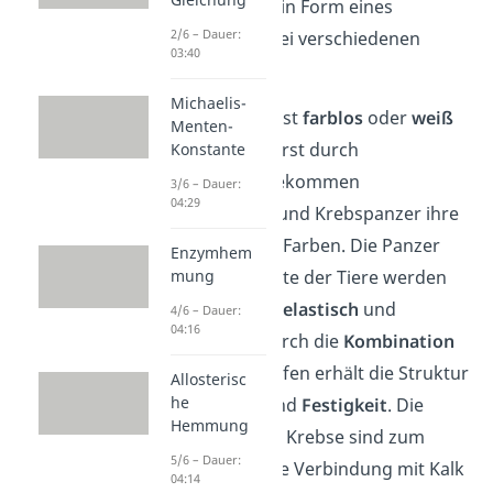
Schnecken oder in Form eines
2/6 – Dauer:
Konkonfadens
bei verschiedenen
03:40
Insektenarten.
Michaelis-
Das reine Chitin ist
farblos
oder
weiß
Menten-
und geruchlos. Erst durch
Konstante
Farbpigmente bekommen
3/6 – Dauer:
04:29
Insektenpanzer und Krebspanzer ihre
schönen bunten Farben. Die Panzer
Enzymhem
und Außenskelette der Tiere werden
mung
durch das Chitin
elastisch
und
4/6 – Dauer:
04:16
biegsam
. Nur durch die
Kombination
mit anderen Stoffen erhält die Struktur
Allosterisc
he
ihre
Stabilität
und
Festigkeit
. Die
Hemmung
Chitinpanzer der Krebse sind zum
5/6 – Dauer:
Beispiel durch die Verbindung mit Kalk
04:14