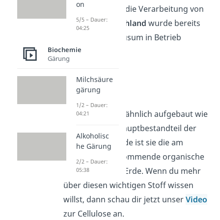
on
Gewinnung und die Verarbeitung von
5/5 – Dauer:
Chitin. In
Deutschland
wurde bereits
04:25
eine Anlage in Büsum in Betrieb
Biochemie
genommen.
Gärung
Milchsäure
Cellulose
gärung
1/2 – Dauer:
Die
Cellulose
ist ähnlich aufgebaut wie
04:21
das Chitin. Als Hauptbestandteil der
Alkoholisc
Pflanzenzellwände ist sie die am
he Gärung
häufigsten vorkommende organische
2/2 – Dauer:
Verbindung der Erde. Wenn du mehr
05:38
über diesen wichtigen Stoff wissen
willst, dann schau dir jetzt unser
Video
zur Cellulose an.