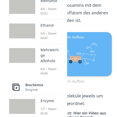
Methanol
Glucose des Glycosamins mit dem
4/6 – Dauer:
vierten Kohlenstoffatom des anderen
03:53
Moleküls verbunden ist.
Ethanol
5/6 – Dauer:
04:42
Mehrwerti
ge
Alkohole
6/6 – Dauer:
04:58
Chitin Aufbau
Biochemie
Enzyme
Dafür sind die Moleküle jeweils um
Enzyme
180° gedreht angeordnet.
1/7 – Dauer:
Studyflix vernetzt: Hier ein Video aus
03:30