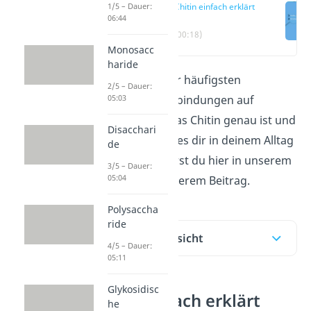
1/5 – Dauer:
Chitin einfach erklärt
06:44
(00:18)
Monosacc
haride
Chitin ist eine der häufigsten
2/5 – Dauer:
05:03
organischen Verbindungen auf
unserer Erde! Was Chitin genau ist und
Disacchari
in welcher Form es dir in deinem Alltag
de
begegnet,
erfährst du hier in unserem
3/5 – Dauer:
05:04
Video
und in unserem Beitrag.
Polysaccha
ride
Inhaltsübersicht
4/5 – Dauer:
05:11
Glykosidisc
Chitin einfach erklärt
he