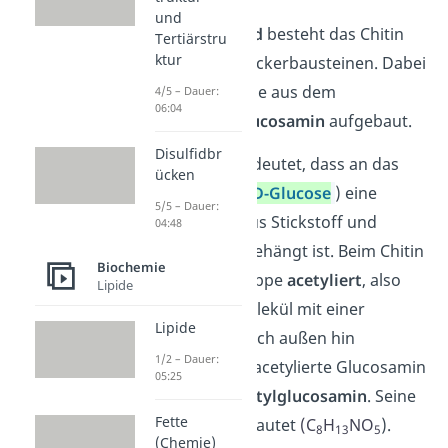
und
Als
Polysaccharid
besteht das Chitin
Tertiärstru
ktur
aus einzelnen Zuckerbausteinen. Dabei
sind die Bausteine aus dem
4/5 – Dauer:
06:04
Aminozucker
Glucosamin
aufgebaut.
Disulfidbr
Aminozucker bedeutet, dass an das
ücken
Zuckermolekül (
D-Glucose
) eine
5/5 – Dauer:
Aminogruppe
aus Stickstoff und
04:48
Wasserstoff angehängt ist. Beim Chitin
Biochemie
ist die Aminogruppe
acetyliert
, also
Lipide
das Stickstoffmolekül mit einer
Lipide
Acetylgruppe
nach außen hin
1/2 – Dauer:
verbunden. Das acetylierte Glucosamin
05:25
nennst du
N-Acetylglucosamin
. Seine
Fette
Summenformel lautet
(C
H
N
O
).
8
13
5
(Chemie)