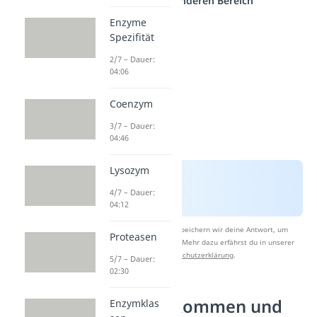
einem anderen Bereich
Enzyme
Spezifität
2/7 – Dauer:
04:06
Coenzym
3/7 – Dauer:
04:46
Lysozym
4/7 – Dauer:
04:12
Nach Beantwortung speichern wir deine Antwort, um
Proteasen
Studyflix zu verbessern. Mehr dazu erfährst du in unserer
Datenschutzerklärung
.
5/7 – Dauer:
02:30
Chitin Vorkommen und
Enzymklas