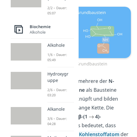
2/2 – Dauer:
05:07
Biochemie
Alkohole
Alkohole
1/6 – Dauer:
05:49
Chitin Grundbaustein
Hydroxygr
uppe
Beim Chitin sind mehrere der
N-
Acetylglucosamine
als Bausteine
2/6 – Dauer:
03:20
miteinander verknüpft und bilden
zusammen eine lange Kette. Die
Alkanole
Verknüpfung ist
β-
(1
4)-
3/6 – Dauer:
04:28
glykosidisch.
Das bedeutet, dass
jeweils das erste
Kohlenstoffatom
der