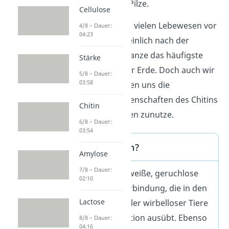
Zellwänden
der Pilze.
Cellulose
Es kommt also in vielen Lebewesen vor
4/8 – Dauer:
04:23
und ist wahrscheinlich nach der
Cellulose
der Pflanze das häufigste
Stärke
Polysaccharid der Erde. Doch auch wir
5/8 – Dauer:
03:58
Menschen machen uns die
vorteilhaften Eigenschaften des Chitins
Chitin
in vielen Bereichen zunutze.
6/8 – Dauer:
03:54
Was ist Chitin?
Amylose
7/8 – Dauer:
Chitin ist eine weiße, geruchlose
02:10
organische Verbindung, die in den
Lactose
Zellwänden vieler wirbelloser Tiere
eine Stützfunktion ausübt. Ebenso
8/8 – Dauer:
04:16