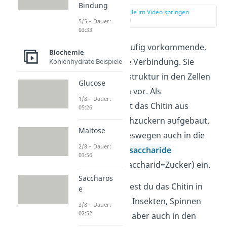
Bindung
zur Stelle im Video springen
(00:18)
5/5 – Dauer:
03:33
Chitin
ist eine häufig vorkommende,
Biochemie
harte organische Verbindung. Sie
Kohlenhydrate Beispiele
kommt als Stützstruktur in den Zellen
Glucose
vieler Lebewesen vor. Als
1/8 – Dauer:
Vielfachzucker ist das Chitin aus
05:26
mehreren Einfachzuckern aufgebaut.
Maltose
Du ordnest es deswegen auch in die
2/8 – Dauer:
Gruppe der
Polysaccharide
03:56
(
Poly=Vielfach, Saccharid=Zucker) ein.
Saccharos
In der Natur findest du das Chitin in
e
den
Panzern
von Insekten, Spinnen
3/8 – Dauer:
02:52
und Krebstieren, aber auch in den