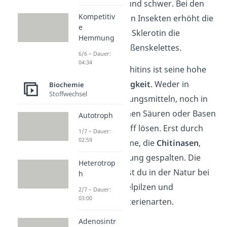
besonders hart und schwer. Bei den
Kompetitiv
Chitinpanzern von Insekten erhöht die
e
Kombination mit Sklerotin die
Hemmung
Festigkeit des Außenskelettes.
6/6 – Dauer:
04:34
Der Vorteil des Chitins ist seine hohe
Widerstandsfähigkeit
. Weder in
Biochemie
Stoffwechsel
organischen Lösungsmitteln, noch in
Wasser, schwachen Säuren oder Basen
Autotroph
lässt sich der Stoff lösen. Erst durch
1/7 – Dauer:
02:59
bestimmte Enzyme, die
Chitinasen
,
wird die Verbindung gespalten. Die
Heterotrop
Chitinasen findest du in der Natur bei
h
einigen Schimmelpilzen und
2/7 – Dauer:
03:00
bestimmten Bakterienarten.
Adenosintr