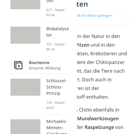
sen
Eigenschaften
6/7 – Dauer:
03:34
zur Stelle im Video springen
(02:08)
Biokatalysa
tor
Chitin findest du in der Natur in den
Zellwänden von
Pilzen
und in den
7/7 – Dauer:
05:14
Panzern
von Insekten, Krebstieren und
Spinnen. Dabei dient der Chitinpanzer
Biochemie
Enzyme: Wirkung
als äußeres Skelett, das die Tiere nach
Außen hin schützt. Doch auch in
Schlüssel-
Schloss-
anderen Strukturen ist der
Prinzip
Insektenpanzerstoff enthalten.
1/6 – Dauer:
03:41
So findest du das Chitin ebenfalls in
den
Flügeln
und
Mundwerkzeugen
Michaelis-
von Insekten, in der
Raspelzunge
von
Menten-
Gleichung