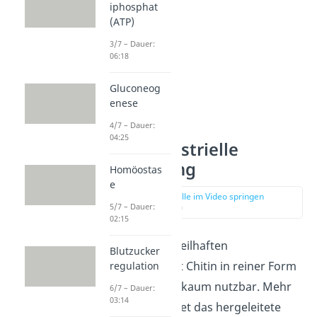
iphosphat
(ATP)
3/7 – Dauer:
06:18
Gluconeog
enese
4/7 – Dauer:
04:25
Chitin industrielle
Verwendung
Homöostas
e
zur Stelle im Video springen
5/7 – Dauer:
(02:48)
02:15
Trotz seiner vorteilhaften
Blutzucker
Eigenschaften ist Chitin in reiner Form
regulation
für die Industrie kaum nutzbar. Mehr
6/7 – Dauer:
03:14
Anwendung findet das hergeleitete