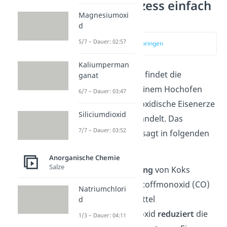
Hochofenprozess einfach
Magnesiumoxi
erklärt
d
5/7 – Dauer: 02:57
zum Video springen
Kaliumperman
Im Hochofenprozess findet die
ganat
Eisengewinnung
in einem Hochofen
6/7 – Dauer: 03:47
statt. Dabei werden oxidische Eisenerze
Siliciumdioxid
zu Roheisen umgewandelt. Das
7/7 – Dauer: 03:52
geschieht einfach gesagt in folgenden
Schritten:
Anorganische Chemie
Salze
durch
Verbrennung
von Koks
entsteht Kohlenstoffmonoxid (CO)
Natriumchlori
als Reduktionsmittel
d
Kohlenstoffmonoxid
reduziert
die
1/3 – Dauer: 04:11