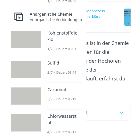
1/1 – Dauer: 04:36
Hochofenprozess
Anorganische Chemie
einfach erklärt
Anorganische Verbindungen
(00:00)
Kohlenstoffdio
xid
Der
Hochofenprozess
ist in der Chemie
1/7 – Dauer: 05:01
ein wichtiges Verfahren für die
Eisenherstellung. Wie der Hochofen
Sulfid
aufgebaut ist und wie der
2/7 – Dauer: 03:44
Hochofenprozess abläuft, erfährst du
hier oder im
Video
.
Carbonat
3/7 – Dauer: 05:19
Inhaltsübersicht
Chlorwasserst
off
4/7 – Dauer: 03:17