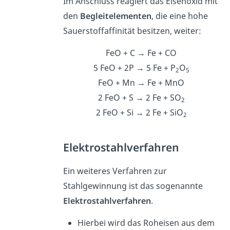
Im Anschluss reagiert das Eisenoxid mit
den
Begleitelementen
, die eine hohe
Sauerstoffaffinität besitzen, weiter:
FeO + C → Fe + CO
5 FeO + 2P → 5 Fe + P
O
2
5
FeO + Mn → Fe + MnO
2 FeO + S → 2 Fe + SO
2
2 FeO + Si → 2 Fe + SiO
2
Elektrostahlverfahren
Ein weiteres Verfahren zur
Stahlgewinnung ist das sogenannte
Elektrostahlverfahren
.
Hierbei wird das Roheisen aus dem