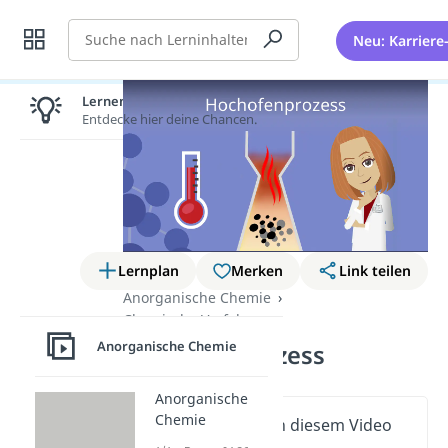
Suche
Neu: Karriere
Lernen lohnt sich!
Entdecke hier deine Chancen.
Lernplan
Merken
Link teilen
Anorganische Chemie
Chemische Verfahren
Anorganische Chemie
Hochofenprozess
Anorganische
Chemie
Wichtige Inhalte in diesem Video