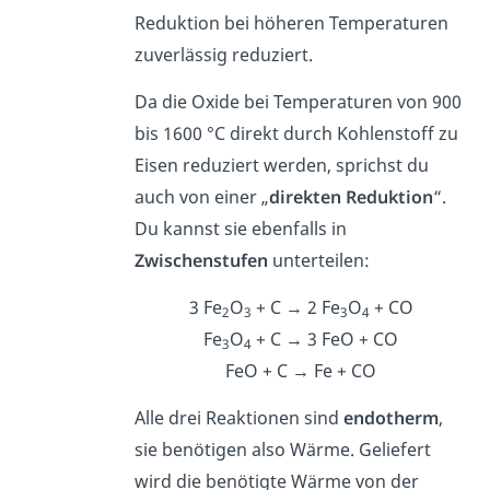
Reduktion bei höheren Temperaturen
zuverlässig reduziert.
Da die Oxide bei Temperaturen von 900
bis 1600 °C direkt durch Kohlenstoff zu
Eisen reduziert werden, sprichst du
auch von einer „
direkten Reduktion
“.
Du kannst sie ebenfalls in
Zwischenstufen
unterteilen:
3 Fe
O
+ C → 2 Fe
O
+ CO
2
3
3
4
Fe
O
+ C → 3 FeO + CO
3
4
FeO + C → Fe + CO
Alle drei Reaktionen sind
endotherm
,
sie benötigen also Wärme. Geliefert
wird die benötigte Wärme von der