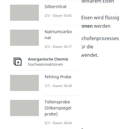
Eisenerze zu elementarem Eisen
Silbernitrat
(Fe)
2/3 – Dauer: 03:42
das entstehende Eisen wird flüssig
und kann
entnommen
werden
Natriumcarbo
nat
Das Roheisen des Hochofenprozesses
wird beispielsweise für die
3/3 – Dauer: 04:17
Stahlherstellung
verwendet.
Anorganische Chemie
Nachweisreaktionen
Fehling Probe
1/7 – Dauer: 04:28
Tollensprobe
(Silberspiegel
probe)
2/7 – Dauer: 04:24