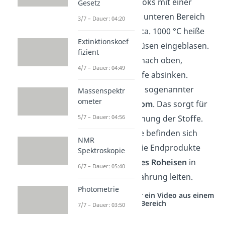
jeweils eine Schicht Koks mit einer
Gesetz
Schicht Möller ab. Im unteren Bereich
3/7 – Dauer: 04:20
des
Hochofens
wird ca. 1000 °C heiße
Extinktionskoef
Luft über mehrere Düsen eingeblasen.
fizient
Die heiße Luft steigt nach oben,
4/7 – Dauer: 04:49
während die Rohstoffe absinken.
Dadurch entsteht ein sogenannter
Massenspektr
ometer
stofflicher Gegenstrom
. Das sorgt für
eine gute Durchmischung der Stoffe.
5/7 – Dauer: 04:56
Am Boden der Anlage befinden sich
NMR
zwei Rohre, welche die Endprodukte
Spektroskopie
Schlacke
und
flüssiges Roheisen
in
6/7 – Dauer: 05:40
Behälter zur Aufbewahrung leiten.
Photometrie
Studyflix vernetzt: Hier ein Video aus einem
anderen Bereich
7/7 – Dauer: 03:50