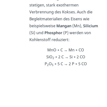
stetigen, stark exothermen
Verbrennung des Kokses. Auch die
Begleitmaterialien des Eisens wie
beispielsweise
Mangan
(Mn),
Silicium
(Si) und
Phosphor
(P) werden von
Kohlenstoff reduziert:
MnO + C → Mn + CO
SiO
+ 2 C → Si + 2 CO
2
P
O
+ 5 C → 2 P + 5 CO
2
5