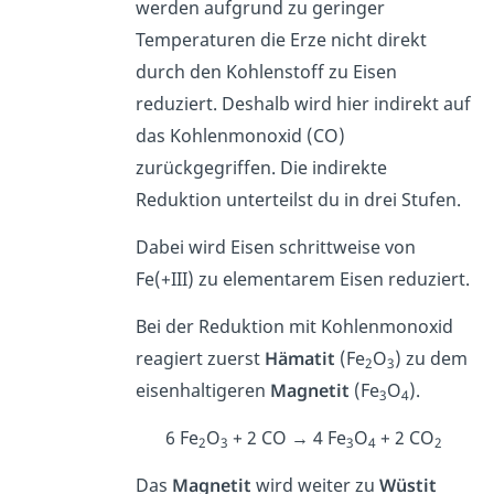
werden aufgrund zu geringer
Temperaturen die Erze nicht direkt
durch den Kohlenstoff zu Eisen
reduziert. Deshalb wird hier indirekt auf
das Kohlenmonoxid (CO)
zurückgegriffen. Die indirekte
Reduktion unterteilst du in drei Stufen.
Dabei wird Eisen schrittweise von
Fe(+III) zu elementarem Eisen reduziert.
Bei der Reduktion mit Kohlenmonoxid
reagiert zuerst
Hämatit
(Fe
O
) zu dem
2
3
eisenhaltigeren
Magnetit
(Fe
O
).
3
4
6 Fe
O
+ 2 CO → 4 Fe
O
+ 2 CO
2
3
3
4
2
Das
Magnetit
wird weiter zu
Wüstit