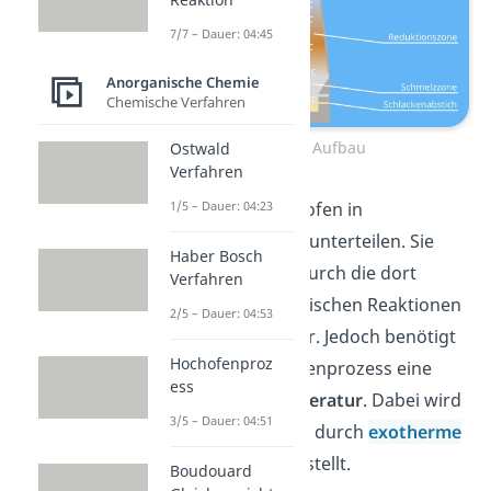
7/7 – Dauer: 04:45
Anorganische Chemie
Chemische Verfahren
Hochofen Aufbau
Ostwald
Verfahren
Du kannst den Hochofen in
1/5 – Dauer: 04:23
verschiedene Zonen
unterteilen. Sie
Haber Bosch
unterscheiden sich durch die dort
Verfahren
stattfindenden chemischen Reaktionen
2/5 – Dauer: 04:53
sowie die Temperatur. Jedoch benötigt
Hochofenproz
der gesamte Hochofenprozess eine
ess
konstant hohe Temperatur
. Dabei wird
3/5 – Dauer: 04:51
die hohe Temperatur durch
exotherme
Reaktionen
bereitgestellt.
Boudouard