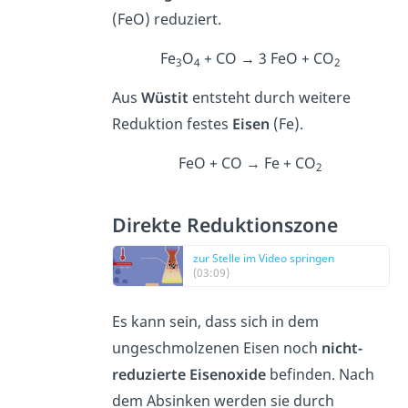
(FeO) reduziert.
Fe
O
+ CO → 3 FeO + CO
3
4
2
Aus
Wüstit
entsteht durch weitere
Reduktion festes
Eisen
(Fe).
FeO + CO → Fe + CO
2
Direkte Reduktionszone
zur Stelle im Video springen
(03:09)
Es kann sein, dass sich in dem
ungeschmolzenen Eisen noch
nicht-
reduzierte Eisenoxide
befinden. Nach
dem Absinken werden sie durch