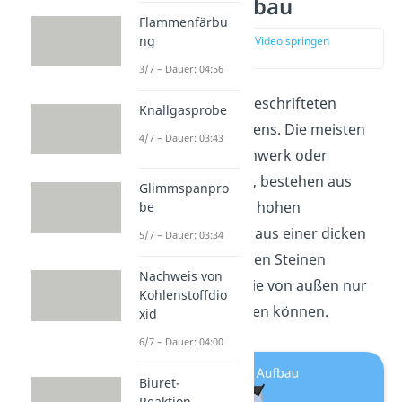
Hochofen Aufbau
Flammenfärbu
ng
zur Stelle im Video springen
(00:17)
3/7 – Dauer: 04:56
Hier findest du den beschrifteten
Knallgasprobe
Aufbau eines Hochofens. Die meisten
4/7 – Dauer: 03:43
Hochöfen
, auch Eisenwerk oder
Hüttenwerk genannt, bestehen aus
Glimmspanpro
einem über 30 Meter hohen
be
Stahlmantel. Sie sind aus einer dicken
5/7 – Dauer: 03:34
Schicht aus feuerfesten Steinen
Nachweis von
gemauert, weshalb sie von außen nur
Kohlenstoffdio
schwer beheizt werden können.
xid
6/7 – Dauer: 04:00
Biuret-
Reaktion