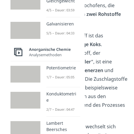
Gleichgewicht
In die Öffnung des Hochofens, die
4/5 – Dauer: 03:59
Beschickung, werden
zwei Rohstoffe
gegeben:
Galvanisieren
5/5 – Dauer: 04:33
Der erste Rohstoff ist das
kohlenstoffhaltige Koks
.
Anorganische Chemie
Der zweite Rohstoff, der
Analysemethoden
sogenannte „
Möller
“, ist eine
Potentiometrie
Mischung aus
Eisenerzen
und
1/7 – Dauer: 05:05
Zuschlagstoffen
. Die Zuschlagstoffe
sind dazu da, um beispielsweise
Konduktometri
Verunreinigungen aus den
e
Eisenerzen während des Prozesses
2/7 – Dauer: 04:47
zu entfernen.
Lambert
Im
Hochofenprozess
wechselt sich
Beersches