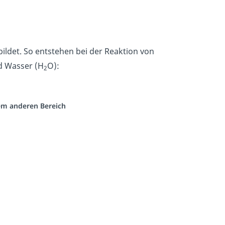
ildet. So entstehen bei der Reaktion von
d Wasser (H
O):
2
nem anderen Bereich