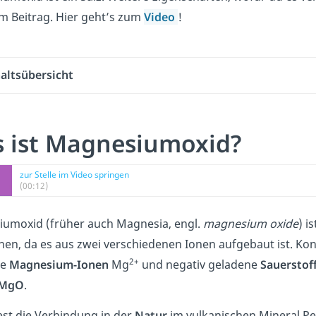
em Beitrag. Hier geht’s zum
Video
!
altsübersicht
 ist Magnesiumoxid?
zur Stelle im Video springen
(00:12)
umoxid (früher auch Magnesia, engl.
magnesium oxide
) i
nen, da es aus zwei verschiedenen Ionen aufgebaut ist. Kon
2+
ne
Magnesium-Ionen
Mg
und negativ geladene
Sauerstof
MgO
.
est die Verbindung in der
Natur
im vulkanischen Mineral Per