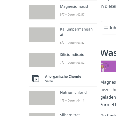
in dies
Magnesiumoxid
5/7 – Dauer: 02:57
Inh
Kaliumpermangan
at
6/7 – Dauer: 03:47
Was
Siliciumdioxid
7/7 – Dauer: 03:52
Anorganische Chemie
Salze
Magnesi
bezeich
Natriumchlorid
gelade
1/3 – Dauer: 04:11
Formel
Silbernitrat
Du find