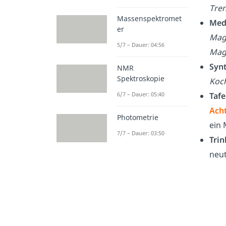
Tre
Massenspektromet
Med
er
Mag
5/7 – Dauer: 04:56
Mag
Syn
NMR
Spektroskopie
Koc
6/7 – Dauer: 05:40
Tafe
Ach
Photometrie
ein
7/7 – Dauer: 03:50
Tri
neut