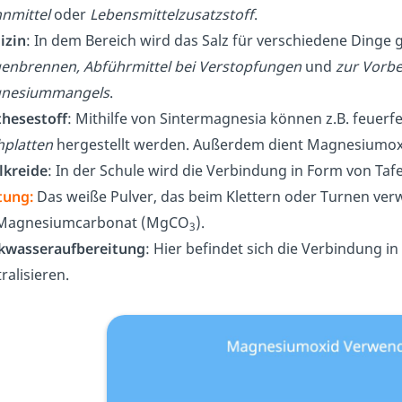
nnmittel
oder
Lebensmittelzusatzstoff
.
izin
: In dem Bereich wird das Salz für verschiedene Dinge 
enbrennen, Abführmittel bei Verstopfungen
und
zur Vorbe
nesiummangels
.
thesestoff
: Mithilfe von Sintermagnesia können z.B. feuerf
hplatten
hergestellt werden. Außerdem dient Magnesiumo
lkreide
: In der Schule wird die Verbindung in Form von Taf
tung:
Das weiße Pulver, das beim Klettern oder Turnen ver
 Magnesiumcarbonat (MgCO
).
3
nkwasseraufbereitung
: Hier befindet sich die Verbindung i
ralisieren.