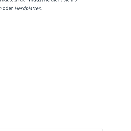
n
oder
Herdplatten
.
n