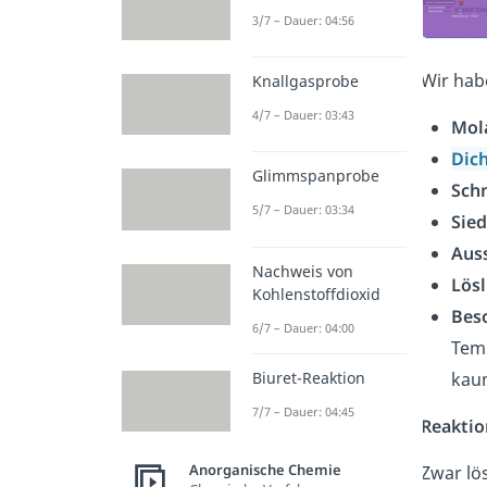
3/7 – Dauer: 04:56
Wir hab
Knallgasprobe
4/7 – Dauer: 03:43
Mol
Dic
Glimmspanprobe
Sch
5/7 – Dauer: 03:34
Sie
Aus
Nachweis von
Lösl
Kohlenstoffdioxid
Bes
6/7 – Dauer: 04:00
Temp
Biuret-Reaktion
kau
7/7 – Dauer: 04:45
Reakti
Anorganische Chemie
Zwar lös