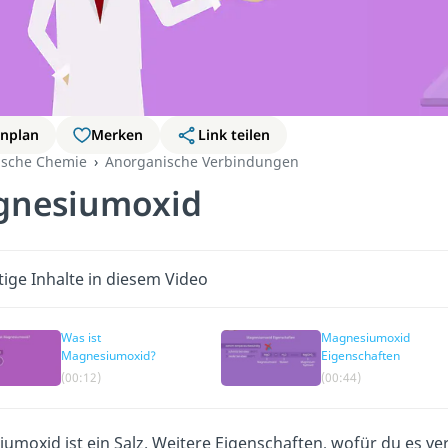
rnplan
Merken
Link teilen
ische Chemie
Anorganische Verbindungen
nesiumoxid
ige Inhalte in diesem Video
Was ist
Magnesiumoxid
Magnesiumoxid?
Eigenschaften
(00:12)
(00:44)
umoxid ist ein Salz. Weitere Eigenschaften, wofür du es ver