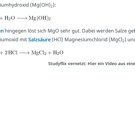
iumhydroxid (Mg(OH)
):
2
en
hingegen löst sich MgO sehr gut. Dabei werden Salze geb
iumoxid mit
Salzsäure
(HCl) Magnesiumchlorid (MgCl
) un
2
Studyflix vernetzt: Hier ein Video aus ei