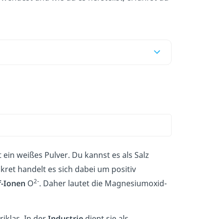
st ein weißes Pulver. Du kannst es als Salz
kret handelt es sich dabei um positiv
2-
f-Ionen
O
. Daher lautet die Magnesiumoxid-
iklas. In der
Industrie
dient sie als