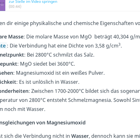
zur Stelle im Video springen
(00:44)
en dir einige physikalische und chemische Eigenschaften
are Masse
: Die molare Masse von MgO beträgt 40,304 g/m
3
hte
: Die Verbindung hat eine Dichte von 3,58 g/cm
.
melzpunkt
: Bei 2800°C schmilzt das Salz.
depunkt
: MgO siedet bei 3600°C.
sehen
: Magnesiumoxid ist ein weißes Pulver.
ichkeit
: Es ist unlöslich in Wasser.
onderheiten
: Zwischen 1700-2000°C bildet sich das sogena
eratur von 2800°C entsteht Schmelzmagnesia. Sowohl Sin
m noch mit Wasser.
onsgleichungen von Magnesiumoxid
t sich die Verbindung nicht in
Wasser
, dennoch kann sie mi