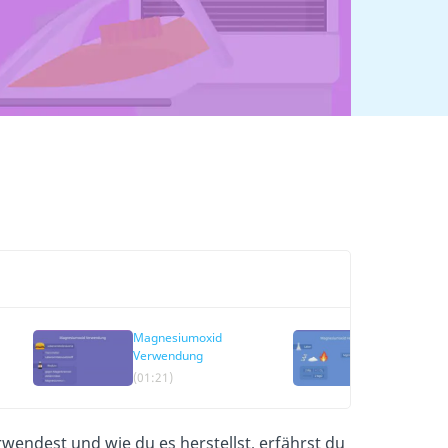
Magnesiumoxid
Magnesiu
Verwendung
Herstell
(01:21)
(02:10)
wendest und wie du es herstellst, erfährst du