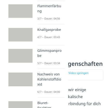
Flammenfärbu
ng
3/7 – Dauer: 04:56
Knallgasprobe
4/7 – Dauer: 03:43
Glimmspanpro
be
Silbernitrat Eigenschaften
5/7 – Dauer: 03:34
zur Stelle im Video springen
Nachweis von
(00:45)
Kohlenstoffdio
xid
Im Folgenden haben wir einige
6/7 – Dauer: 04:00
chemische und physikalische
Biuret-
Eigenschaften der Verbindung für dich
Reaktion