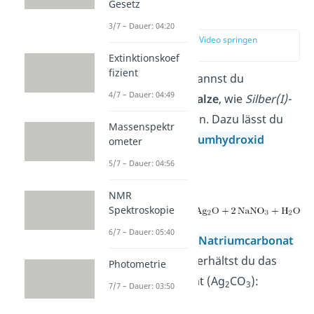
Gesetz
Reaktionen
3/7 – Dauer: 04:20
zur Stelle im Video springen
(01:08)
Extinktionskoef
fizient
Mithilfe von AgNO
kannst du
3
4/7 – Dauer: 04:49
verschiedene
Silbersalze
, wie
Silber(I)-
oxid (Ag
O)
, herstellen. Dazu lässt du
2
Massenspektr
Silbernitrat mit
Natriumhydroxid
ometer
(NaOH) reagieren:
5/7 – Dauer: 04:56
NMR
Spektroskopie
6/7 – Dauer: 05:40
Bei der Reaktion von
Natriumcarbonat
(Na
CO
) mit AgNO
erhältst du das
Photometrie
2
3
3
Salz Silber(I)-carbonat (Ag
CO
):
2
3
7/7 – Dauer: 03:50