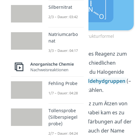
Silbernitrat
2/3 – Dauer: 03:42
Natriumcarbo
Silbernitrat Strukturformel
nat
3/3 – Dauer: 04:17
AgNO
ist ein wichtiges Reagenz zum
3
Nachweis
von unterschiedlichen
Anorganische Chemie
Nachweisreaktionen
Stoffen. Dazu kannst du Halogenide
–
–
(
Cl
, Br
) oder auch
Aldehydgruppen
(–
Fehling Probe
CHO) und
Proteine
zählen.
1/7 – Dauer: 04:28
Früher wurde das Salz zum Ätzen von
Tollensprobe
Warzen verwendet. Dabei kam es zu
(Silberspiegel
braunschwarzen Verfärbungen auf der
probe)
Haut. Daher stammt auch der Name
2/7 – Dauer: 04:24
Höllenstein
.