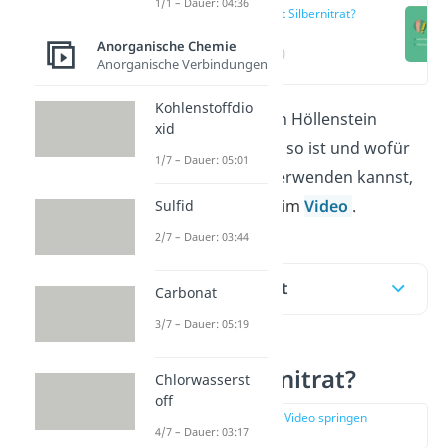
1/1 – Dauer: 04:36
Was ist Silbernitrat?
Anorganische Chemie
(00:12)
Anorganische Verbindungen
Kohlenstoffdio
Silbernitrat wird auch Höllenstein
xid
genannt. Warum das so ist und wofür
1/7 – Dauer: 05:01
du die Verbindung verwenden kannst,
erfährst du hi
er
und im
Video
.
Sulfid
2/7 – Dauer: 03:44
Inhaltsübersicht
Carbonat
3/7 – Dauer: 05:19
Was ist Silbernitrat?
Chlorwasserst
off
zur Stelle im Video springen
4/7 – Dauer: 03:17
(00:12)