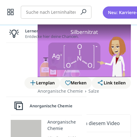
Suche
Neu: Karriere
Lernen lohnt sich!
Entdecke hier deine Chancen.
Lernplan
Merken
Link teilen
Anorganische Chemie
Salze
Silbernitrat
Anorganische Chemie
Anorganische
Wichtige Inhalte in diesem Video
Chemie