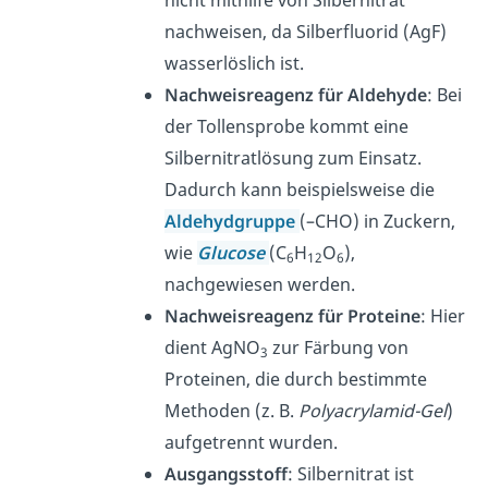
nicht mithilfe von Silbernitrat
nachweisen, da Silberfluorid (AgF)
wasserlöslich ist.
Nachweisreagenz für Aldehyde
: Bei
der Tollensprobe kommt eine
Silbernitratlösung zum Einsatz.
Dadurch kann beispielsweise die
Aldehydgruppe
(–CHO) in Zuckern,
wie
Glucose
(C
H
O
),
6
12
6
nachgewiesen werden.
Nachweisreagenz für Proteine
: Hier
dient AgNO
zur Färbung von
3
Proteinen, die durch bestimmte
Methoden (z. B.
Polyacrylamid-Gel
)
aufgetrennt wurden.
Ausgangsstoff
: Silbernitrat ist