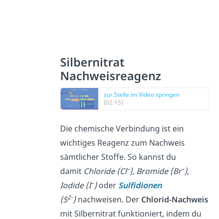
Silbernitrat
Nachweisreagenz
zur Stelle im Video springen
(02:15)
Die chemische Verbindung ist ein
wichtiges Reagenz zum Nachweis
sämtlicher Stoffe. So kannst du
–
–
damit
Chloride (Cl
), Bromide (Br
),
–
Iodide (I
)
oder
Sulfidionen
2-
(S
)
nachweisen. Der
Chlorid-Nachweis
mit Silbernitrat funktioniert, indem du