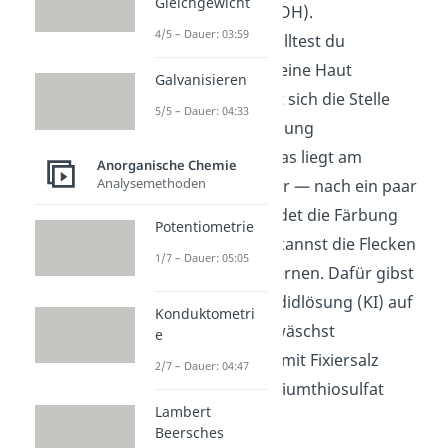
Gleichgewicht
Ethanol
(CH
CH
OH).
3
2
4/5 – Dauer: 03:59
Besonderheit
: Solltest du
Silbernitrat auf deine Haut
Galvanisieren
bekommen, färbt sich die Stelle
5/5 – Dauer: 04:33
nach Lichteinwirkung
braunschwarz. Das liegt am
Anorganische Chemie
Analysemethoden
enthaltenen Silber — nach ein paar
Tagen verschwindet die Färbung
Potentiometrie
aber wieder. Du kannst die Flecken
1/7 – Dauer: 05:05
auch
sofort
entfernen. Dafür gibst
du eine Kaliumiodidlösung (KI) auf
Konduktometri
die Flecken und wäschst
e
sie
anschließend mit Fixiersalz
2/7 – Dauer: 04:47
(Lösung aus Natriumthiosulfat
Lambert
Na
S
O
) aus.
2
2
3
Beersches