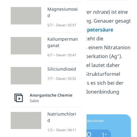
Magnesiumoxi
Silbernitrat (engl.
silver nitrate
) ist eine
d
chemische Verbindung. Genauer gesagt
5/7 – Dauer: 02:57
ist es das
Salz
der
Salpetersäure
(HNO
). Deshalb besteht die
Kaliumperman
3
ganat
Verbindung auch aus einem Nitratanion
–
+
6/7 – Dauer: 03:47
(NO
) und einem Silberkation (Ag
).
3
Die Silbernitrat-Formel lautet daher
Siliciumdioxid
AgNO
. Anhand der Strukturformel
3
7/7 – Dauer: 03:52
kannst du sehen, dass es sich bei der
Verbindung um eine Ionenbindung
Anorganische Chemie
handelt.
Salze
Natriumchlori
d
1/3 – Dauer: 04:11