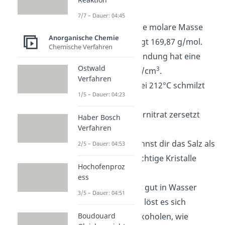
aufgelistet:
7/7 – Dauer: 04:45
Molare Masse
: Die molare Masse
Anorganische Chemie
von AgNO
beträgt 169,87 g/mol.
3
Chemische Verfahren
Dichte
: Die Verbindung hat eine
Ostwald
3
Dichte von 4,35 g/cm
.
Verfahren
Schmelzpunkt
: Bei 212°C schmilzt
1/5 – Dauer: 04:23
AgNO
3.
Siedepunkt
: Silbernitrat zersetzt
Haber Bosch
Verfahren
sich bei 440°C.
Aussehen
: Du kannst dir das Salz als
2/5 – Dauer: 04:53
farblose, durchsichtige Kristalle
Hochofenproz
vorstellen.
ess
Löslichkeit
: Es ist gut in Wasser
3/5 – Dauer: 04:51
löslich. Allerdings löst es sich
weniger gut in Alkoholen, wie
Boudouard