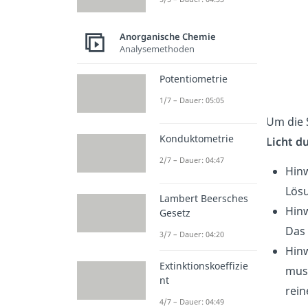
Anorganische Chemie
Analysemethoden
Potentiometrie
1/7 – Dauer: 05:05
Um die 
Konduktometrie
Licht d
2/7 – Dauer: 04:47
Hinw
Lös
Lambert Beersches
Hinw
Gesetz
Das 
3/7 – Dauer: 04:20
Hinw
Extinktionskoeffizie
muss
nt
rein
4/7 – Dauer: 04:49