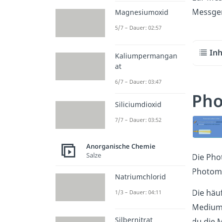
Messger
Magnesiumoxid
5/7 – Dauer: 02:57
Inh
Kaliumpermangan
at
6/7 – Dauer: 03:47
Pho
Siliciumdioxid
7/7 – Dauer: 03:52
Anorganische Chemie
Salze
Die Pho
Photome
Natriumchlorid
Die häu
1/3 – Dauer: 04:11
Medium 
Silbernitrat
du die 