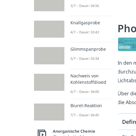
3/7 – Dauer: 04:56
Knallgasprobe
Pho
4/7 – Dauer: 03:43
Glimmspanprobe
5/7 – Dauer: 03:34
In den 
durchzu
Nachweis von
Lichtab
Kohlenstoffdioxid
6/7 – Dauer: 04:00
Über di
die Abs
Biuret-Reaktion
7/7 – Dauer: 04:45
Defin
Anorganische Chemie