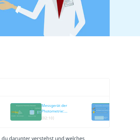
Messgerät der
Eigenscha
Photometrie:
Anwendun
Photometer
Photomet
(02:10)
(02:59)
s du darunter verstehst und welches