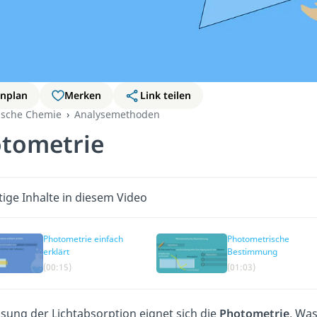
rnplan
Merken
Link teilen
ische Chemie
Analysemethoden
tometrie
ige Inhalte in diesem Video
Photometrie einfach
Photometrische
erklärt
Bestimmung
(00:15)
(01:03)
sung der Lichtabsorption eignet sich die
Photometrie
. Wa