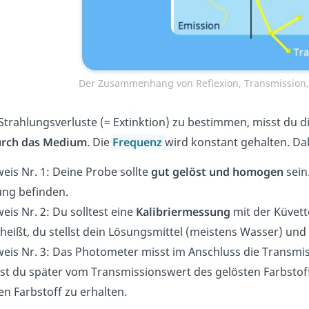
Der Zusammenhang von Reflexion, Transmission,
Strahlungsverluste (= Extinktion) zu bestimmen, misst du d
urch das
Medium
. Die
Frequenz
wird konstant gehalten.
Dab
eis Nr. 1: Deine Probe sollte
gut gelöst und homogen
sein.
ung befinden.
eis Nr. 2: Du solltest eine
Kalibriermessung
mit der Küvet
heißt, du stellst dein Lösungsmittel (meistens Wasser) un
eis Nr. 3: Das Photometer misst im Anschluss die Transmi
t du später vom Transmissionswert des gelösten Farbstof
en Farbstoff zu erhalten.