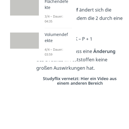
Flächendefe
kte
Für einen
Feststoff
ändert sich die
3/4 – Dauer:
Regel ein wenig, indem die 2 durch eine
04:35
1 ersetzt wird:
Volumendef
F = K – P + 1
ekte
4/4 – Dauer:
Das liegt daran, dass eine
Änderung
03:59
des Druckes
in Feststoffen keine
großen Auswirkungen hat.
Studyflix vernetzt: Hier ein Video aus
einem anderen Bereich