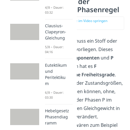
Grundlagen der
Gibbsschen Phasenregel
4/8 – Dauer:
03:32
zur Stelle im Video springen
(00:27)
Clausius-
Clapeyron-
Gleichung
Zunächst einmal muss ein Stoff oder
5/8 – Dauer:
ein
Stoffgemisch
vorliegen. Dieses
04:16
besteht aus
K Komponenten
und
P
Eutektikum
Phasen
. Außerdem hat es
F
und
thermodynamische Freiheitsgrade
.
Peritektiku
Das ist die Anzahl der Zustandsgrößen,
m
die geändert werden können, ohne,
6/8 – Dauer:
03:30
dass sich die Zahl der Phasen P im
thermodynamischen Gleichgewicht in
Hebelgesetz
dem Stoffsystem verändert.
Phasendiag
ramm
Zustandsgrößen
wären zum Beispiel