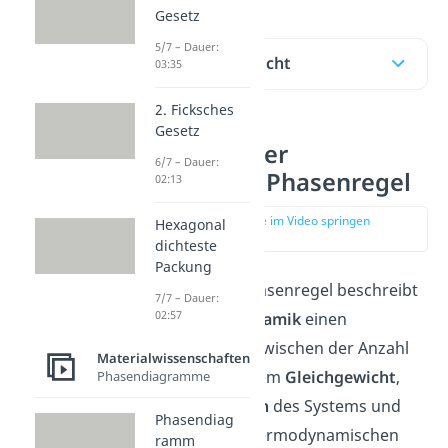
Gesetz
5/7 – Dauer:
Inhaltsübersicht
03:35
2. Ficksches
Gesetz
Definition der
6/7 – Dauer:
Gibbsschen Phasenregel
02:13
zur Stelle im Video springen
Hexagonal
(00:14)
dichteste
Packung
Die Gibbssche Phasenregel beschreibt
7/7 – Dauer:
02:57
in der
Thermodynamik
einen
Zusammenhang zwischen der Anzahl
Materialwissenschaften
der Phasen in einem
Gleichgewicht
,
Phasendiagramme
den
Komponenten
des Systems und
Phasendiag
der Anzahl der thermodynamischen
ramm