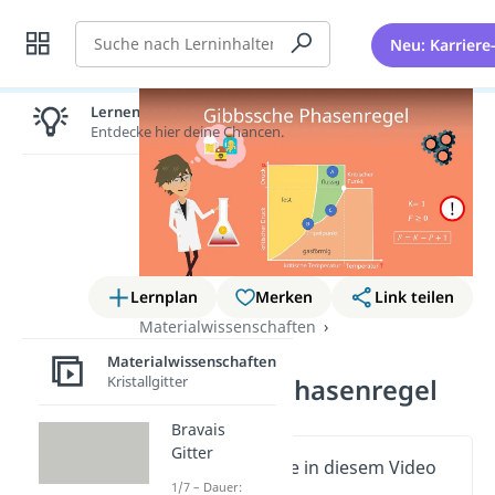
Suche
Neu: Karriere
Lernen lohnt sich!
Entdecke hier deine Chancen.
Lernplan
Merken
Link teilen
Materialwissenschaften
Phasendiagramme
Materialwissenschaften
Kristallgitter
Gibbssche Phasenregel
Bravais
Gitter
Wichtige Inhalte in diesem Video
1/7 – Dauer: