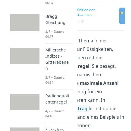
06:04
Definition der
Gibbsschen
Bragg
Phasenregel
(00:14)
Gleichung
2/7 – Dauer:
04:17
Ein sehr wichtiges Thema in der
Thermodynamik
für Flüssigkeiten,
Millersche
Indizes -
Gase oder Festkörpern ist die
Gitterebene
Gibbssche
Phasenregel
. Sie besagt,
n
dass im thermodynamischen
3/7 – Dauer:
Gleichgewicht eine
maximale Anzahl
04:34
an Phasen
gleichzeitig für ein
Radienquoti
Stoffsystem existieren kann. In
entenregel
unserem
Videobeitrag
lernst du die
4/7 – Dauer:
04:46
Phasenregeln anhand eines Beispiels in
unter 5 Minuten kennen.
Ficksches