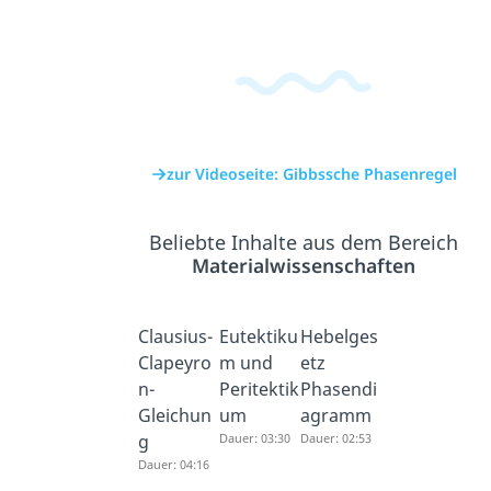
zur Videoseite: Gibbssche Phasenregel
Beliebte Inhalte aus dem Bereich
Materialwissenschaften
Clausius-
Eutektiku
Hebelges
Clapeyro
m und
etz
n-
Peritektik
Phasendi
Gleichun
um
agramm
g
Dauer: 03:30
Dauer: 02:53
Dauer: 04:16