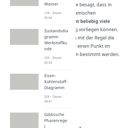
Wasser
Freiheitsgrade
. Sie besagt, dass in
einem thermodynamischen
1/8 – Dauer:
05:04
Gleichgewicht
nicht beliebig viele
Phasen
gleichzeitig vorliegen können.
Zustandsdia
gramm
Außerdem können mit der Regel die
Werkstoffku
Freiheitsgrade
für einen Punkt im
nde
Zustandsdiagramm bestimmt werden.
2/8 – Dauer:
03:54
Eisen-
Kohlenstoff-
Diagramm
3/8 – Dauer:
04:47
Gibbssche
Phasenrege
l