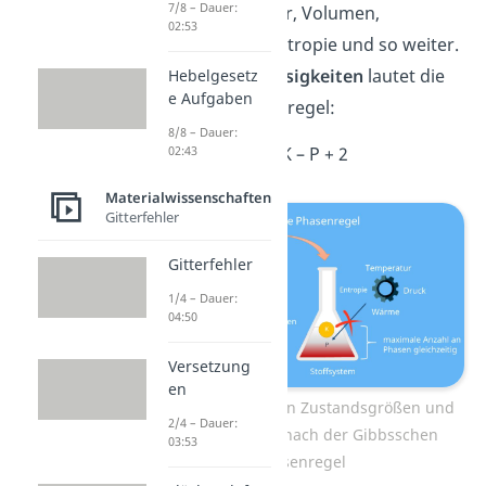
7/8 – Dauer:
Druck, Temperatur, Volumen,
02:53
Teilchenanzahl, Entropie und so weiter.
Für
Gase
und
Flüssigkeiten
lautet die
Hebelgesetz
e Aufgaben
Gibbssche Phasenregel:
8/8 – Dauer:
F = K – P + 2
02:43
Materialwissenschaften
Gitterfehler
Gitterfehler
1/4 – Dauer:
04:50
Versetzung
en
Zusammenhang von Zustandsgrößen und
2/4 – Dauer:
Freiheitsgraden nach der Gibbsschen
03:53
Phasenregel