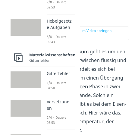
7/8 – Dauer:
02:53
Eutektoid
Hebelgesetz
e Aufgaben
zur Stelle im Video springen
(01:38)
8/8 – Dauer:
02:43
Bei einem
Eutektikum
geht es um den
Materialwissenschaften
Phasenübergang
zwischen flüssig und
Gitterfehler
fest. Hingegen handelt es sich bei
Gitterfehler
einem
Eutektoid
um einen Übergang
1/4 – Dauer:
zwischen einer
festen
Phase in zwei
04:50
weitere
feste
Zustände. Solch ein
Versetzung
Zusammenhang gibt es bei dem Eisen-
en
Kohlenstoff-Gemisch. Hier wäre das,
2/4 – Dauer:
bei Senkung der Temperatur, der
03:53
Übergang zu Perlit.