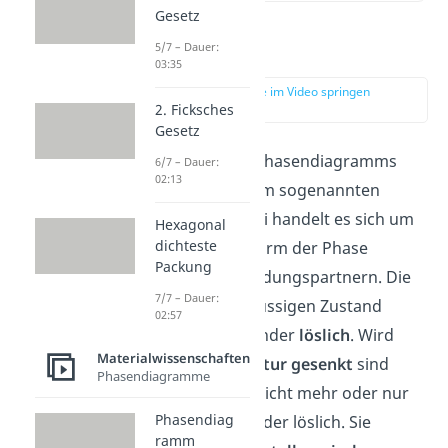
Gesetz
5/7 – Dauer:
Eutektikum
03:35
zur Stelle im Video springen
(00:31)
2. Ficksches
Gesetz
In dieser Art des Phasendiagramms
6/7 – Dauer:
02:13
kommt es zu einem sogenannten
Eutektikum
. Dabei handelt es sich um
Hexagonal
dichteste
eine besondere Form der Phase
Packung
zwischen zwei Bindungspartnern. Die
7/7 – Dauer:
Partner sind im flüssigen Zustand
02:57
vollständig ineinander
löslich
. Wird
Materialwissenschaften
dann die
Temperatur gesenkt
sind
Phasendiagramme
diese überhaupt nicht mehr oder nur
Phasendiag
teilweise miteinander löslich. Sie
ramm