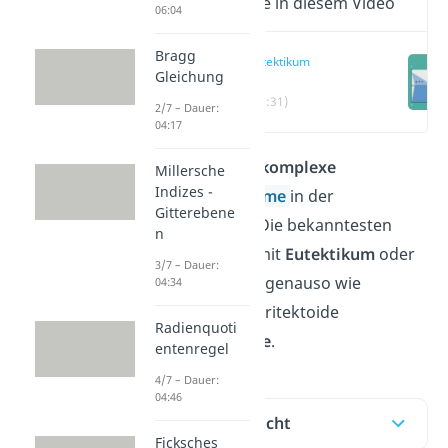
Wichtige Inhalte in diesem Video
06:04
Bragg
Eutektikum
Gleichung
(00:31)
2/7 – Dauer:
04:17
Es gibt auch viele
komplexe
Millersche
Indizes -
Zustandsdiagramme
in der
Gitterebene
Werkstoffkunde. Die bekanntesten
n
sind Diagramme mit
Eutektikum
oder
3/7 – Dauer:
mit
Peritektikum
, genauso wie
04:34
eutektoide und peritektoide
Radienquoti
Phasendiagramme
.
entenregel
4/7 – Dauer:
04:46
Inhaltsübersicht
Ficksches