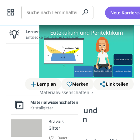
Suche
Neu: Karriere
Lernen lohnt sich!
Entdecke hier deine Chancen.
Lernplan
Merken
Link teilen
Materialwissenschaften
Phasendiagramme
Materialwissenschaften
Kristallgitter
Eutektikum und
Peritektikum
Bravais
Gitter
1/7 – Dauer: