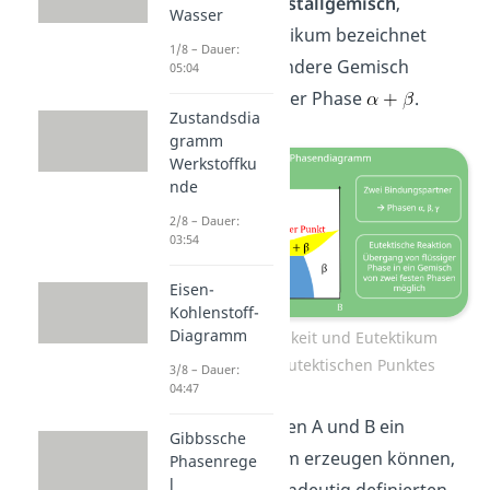
zerfallen in ein
Kristallgemisch
,
Wasser
welches als Eutektikum bezeichnet
1/8 – Dauer:
wird. Dieses besondere Gemisch
05:04
befindet sich bei der Phase
.
Zustandsdia
gramm
Werkstoffku
nde
2/8 – Dauer:
03:54
Eisen-
Kohlenstoff-
Diagramm
Teilweise Löslichkeit und Eutektikum
unterhalb des eutektischen Punktes
3/8 – Dauer:
04:47
Falls die Atomsorten A und B ein
Gibbssche
solches Eutektikum erzeugen können,
Phasenrege
l
haben sie einen eindeutig definierten