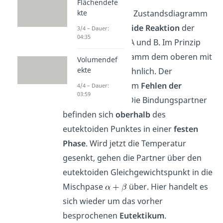
Flächendefe
Das nachfolgende Zustandsdiagramm
kte
zeigt eine
eutektoide Reaktion
der
3/4 – Dauer:
04:35
Bindungspartner A und B. Im Prinzip
sieht dieses Diagramm dem oberen mit
Volumendef
ekte
Eutektikum sehr ähnlich. Der
Unterschied liegt im
Fehlen der
4/4 – Dauer:
03:59
Schmelzphase L
. Die Bindungspartner
befinden sich
oberhalb
des
eutektoiden Punktes in einer
festen
Phase
. Wird jetzt die Temperatur
gesenkt, gehen die Partner über den
eutektoiden Gleichgewichtspunkt in die
Mischpase
über. Hier handelt es
sich wieder um das vorher
besprochenen
Eutektikum
.