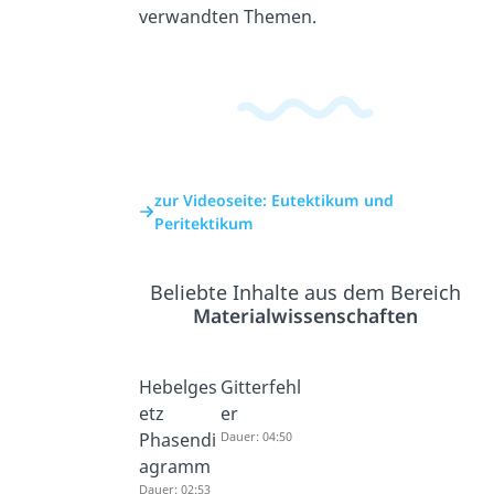
verwandten Themen.
zur Videoseite: Eutektikum und
Peritektikum
Beliebte Inhalte aus dem Bereich
Materialwissenschaften
Hebelges
Gitterfehl
etz
er
Phasendi
Dauer: 04:50
agramm
Dauer: 02:53