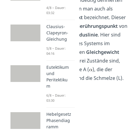
4/8 – Dauer:
Schmelzpunkt
, den man auch als
03:32
eutektischen Punkt
bezeichnet. Dieser
befindet sich am
Berührungspunkt
von
Clausius-
Clapeyron-
Solidus-
und
Liquiduslinie
. Hier sind
Gleichung
alle drei Phasen des Systems im
5/8 – Dauer:
thermodynamischen
Gleichgewicht
04:16
miteinander. Die drei Zustände sind,
Eutektikum
die Phase der Sorte A (
), die der
und
Atomsorte B (
) und die Schmelze (L).
Peritektiku
m
6/8 – Dauer:
03:30
Hebelgesetz
Phasendiag
ramm