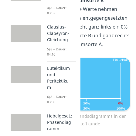
Seite 100% von
Atomsorte B
4/8 – Dauer:
eingetragen. Diese Werte nehmen
03:32
dann in der jeweils entgegengesetzten
Richtung ab. So steht ganz links ein 0%
Clausius-
Clapeyron-
Anteil von Atomsorte B und ganz rechts
Gleichung
0% Anteile von Atomsorte A.
5/8 – Dauer:
04:16
Eutektikum
und
Peritektiku
m
6/8 – Dauer:
03:30
Hebelgesetz
Aufbau eines Zustandsdiagramms in der
Phasendiag
Werkstoffkunde
ramm