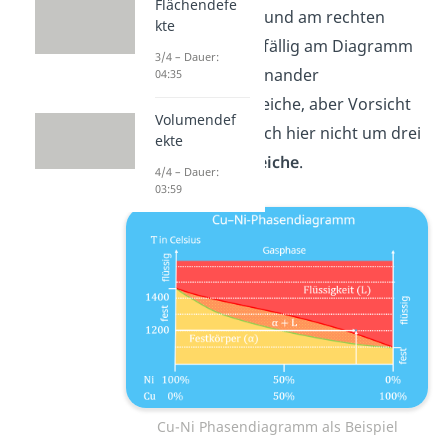
Flächendefe
hier reines
Nickel
und am rechten
kte
reines
Kupfer
. Auffällig am Diagramm
3/4 – Dauer:
sind die drei voneinander
04:35
abgetrennten Bereiche, aber Vorsicht
Volumendef
denn es handelt sich hier nicht um drei
ekte
verschiedene
Bereiche
.
4/4 – Dauer:
03:59
Cu-Ni Phasendiagramm als Beispiel