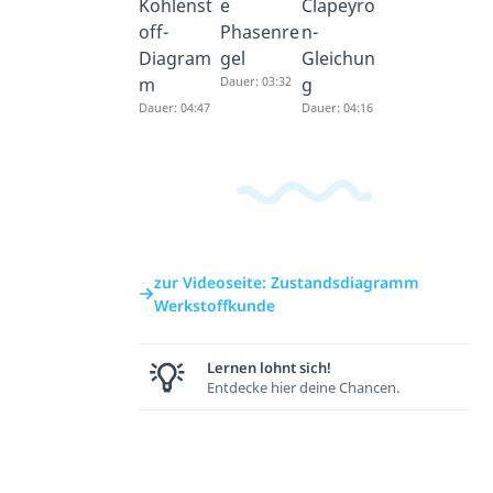
Kohlenst
e
Clapeyro
off-
Phasenre
n-
Diagram
gel
Gleichun
m
Dauer: 03:32
g
Dauer: 04:47
Dauer: 04:16
zur Videoseite: Zustandsdiagramm
Werkstoffkunde
Lernen lohnt sich!
Entdecke hier deine Chancen.