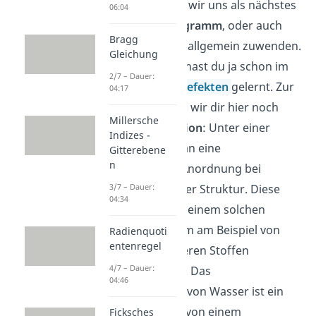
auskennst, wollen wir uns als nächstes
06:04
dem
Zustandsdiagramm
, oder auch
Bragg
Phasendiagramm
allgemein zuwenden.
Gleichung
Was Phasen sind, hast du ja schon im
2/7 – Dauer:
Video zu
Flächendefekten
gelernt. Zur
04:17
Erinnerung zeigen wir dir hier noch
Millersche
einmal die
Definition
: Unter einer
Indizes -
Phase versteht man eine
Gitterebene
n
unterschiedliche Anordnung bei
3/7 – Dauer:
gleicher chemischer Struktur. Diese
04:34
Phasen können in einem solchen
Zustandsdiagramm am Beispiel von
Radienquoti
entenregel
einem oder mehreren Stoffen
4/7 – Dauer:
analysiert werden. Das
04:46
Phasendiagramm von Wasser ist ein
typisches Beispiel von einem
Ficksches