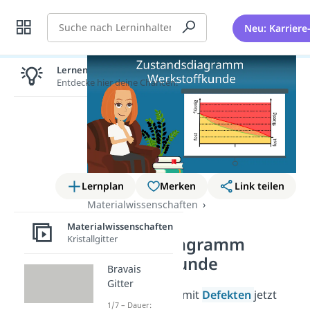
Suche
Neu: Karriere
Lernen lohnt sich!
Entdecke hier deine Chancen.
Lernplan
Merken
Link teilen
Materialwissenschaften
Phasendiagramme
Materialwissenschaften
Kristallgitter
Zustandsdiagramm
Werkstoffkunde
Bravais
Gitter
Nachdem du dich mit
Defekten
jetzt
1/7 – Dauer: