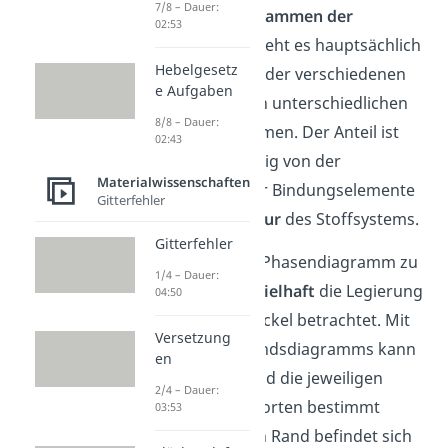
7/8 – Dauer:
Bei
Zustandsdiagrammen der
02:53
Werkstoffkunde
geht es hauptsächlich
Hebelgesetz
darum, den Anteil der verschiedenen
e Aufgaben
Atomsorten in den unterschiedlichen
8/8 – Dauer:
Phasen
zu bestimmen. Der Anteil ist
02:43
wiederum abhängig von der
Materialwissenschaften
Konzentration
der Bindungselemente
Gitterfehler
und der
Temperatur
des Stoffsystems.
Gitterfehler
Um ein einfaches Phasendiagramm zu
1/4 – Dauer:
zeigen, wird
beispielhaft
die Legierung
04:50
aus Kupfer und Nickel betrachtet. Mit
Versetzung
Hilfe dieses Zustandsdiagramms kann
en
dann die Phase und die jeweiligen
2/4 – Dauer:
Anteile der Atomsorten bestimmt
03:53
werden. Am linken Rand befindet sich