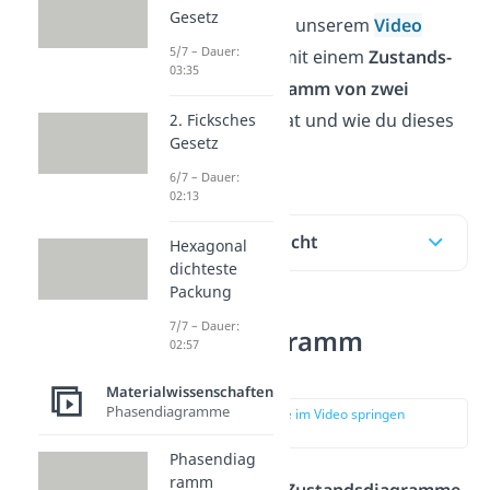
Gesetz
Einstoffsystem
. In unserem
Video
5/7 – Dauer:
lernst du, was es mit einem
Zustands-
03:35
oder Phasendiagramm von zwei
Stoffen
auf sich hat und wie du dieses
2. Ficksches
Gesetz
richtig liest.
6/7 – Dauer:
02:13
Inhaltsübersicht
Hexagonal
dichteste
Packung
7/7 – Dauer:
Phasendiagramm
02:57
Legierung
Materialwissenschaften
Phasendiagramme
zur Stelle im Video springen
(00:51)
Phasendiag
ramm
Bei dieser Art der
Zustandsdiagramme