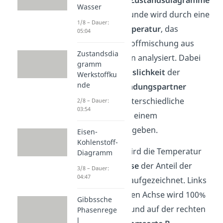
Wasser
in der Werkstoffkunde wird durch eine
1/8 – Dauer:
Variation der Temperatur
, das
05:04
Verhalten einer Stoffmischung aus
Zustandsdia
zwei Komponenten analysiert. Dabei
gramm
kann es je nach
Löslichkeit
der
Werkstoffku
nde
verschiedenen
Bindungspartner
untereinander, unterschiedliche
2/8 – Dauer:
03:54
Besonderheiten in einem
Phasendiagramm geben.
Eisen-
Kohlenstoff-
Auf der
y-Achse
wird die Temperatur
Diagramm
und auf der
x-Achse
der Anteil der
3/8 – Dauer:
04:47
jeweiligen Atome aufgezeichnet. Links
auf der horizontalen Achse wird 100%
Gibbssche
von
Atomsorte A
und auf der rechten
Phasenrege
l