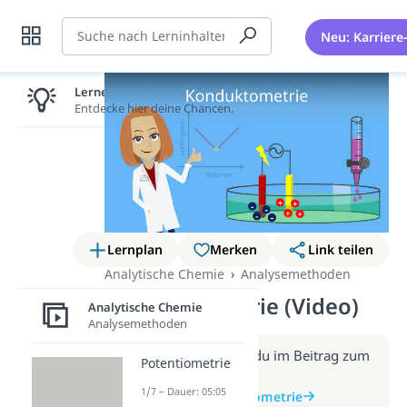
Suche
Neu: Karriere
Lernen lohnt sich!
Entdecke hier deine Chancen.
Lernplan
Merken
Link teilen
Analytische Chemie
Analysemethoden
Konduktometrie (Video)
Analytische Chemie
Analysemethoden
Weitere Infos erhältst du im Beitrag zum
Potentiometrie
Video
1/7 – Dauer: 05:05
zum Beitrag: Konduktometrie