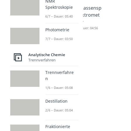
NMR
Spektroskopie
Lambert
Extinktion
Massensp
Beersche
skoeffizie
ektromet
6/7 – Dauer: 05:40
s Gesetz
nt
er
Dauer: 04:20
Dauer: 04:49
Dauer: 04:56
Photometrie
7/7 – Dauer: 03:50
Analytische Chemie
Trennverfahren
Trennverfahre
n
1/6 – Dauer: 05:08
Destillation
2/6 – Dauer: 05:04
Fraktionierte