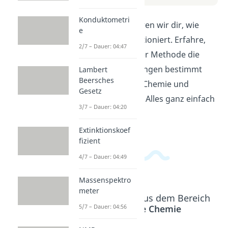
Konduktometri
In diesem Video erklären wir dir, wie
e
Konduktometrie funktioniert. Erfahre,
2/7 – Dauer: 04:47
wie man mithilfe dieser Methode die
Leitfähigkeit von Lösungen bestimmt
Lambert
Beersches
und warum sie in der Chemie und
Gesetz
Analytik so wichtig ist. Alles ganz einfach
3/7 – Dauer: 04:20
erklärt!
Extinktionskoef
fizient
4/7 – Dauer: 04:49
Massenspektro
meter
Beliebte Inhalte aus dem Bereich
5/7 – Dauer: 04:56
Analytische Chemie