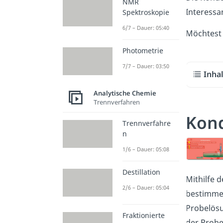
NMR
Interessa
Spektroskopie
6/7 – Dauer: 05:40
Möchtest 
Photometrie
7/7 – Dauer: 03:50
Inha
Analytische Chemie
Trennverfahren
Kond
Trennverfahre
n
1/6 – Dauer: 05:08
Destillation
Mithilfe d
2/6 – Dauer: 05:04
bestimmen
Probelösu
Fraktionierte
der Probe