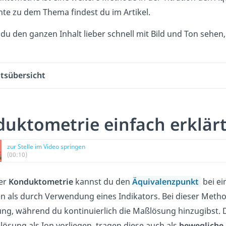
nte zu dem Thema findest du im Artikel.
du den ganzen Inhalt lieber schnell mit Bild und Ton sehen
ltsübersicht
uktometrie einfach erklär
zur Stelle im Video springen
(00:10)
er
Konduktometrie
kannst du den
Äquivalenzpunkt
bei ei
 als durch Verwendung eines Indikators. Bei dieser Metho
ng, während du kontinuierlich die Maßlösung hinzugibst. D
lösung als Ion vorliegen, tragen diese auch als
bewegliche