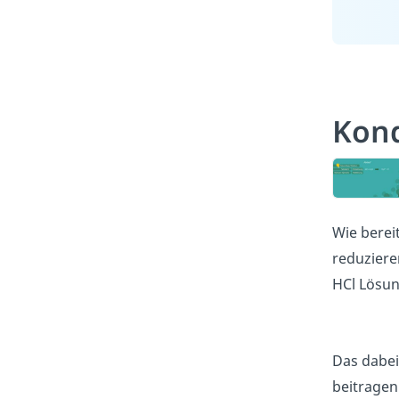
Kond
Wie berei
reduziere
HCl Lösun
Das dabei
beitragen