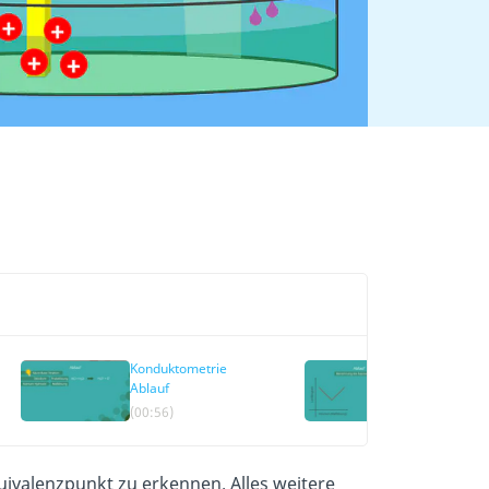
Konduktometrie
Leitfähigkeit
Ablauf
Auswertung
(00:56)
(02:42)
uivalenzpunkt zu erkennen. Alles weitere