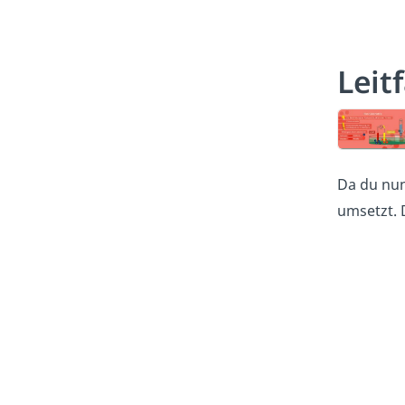
Leit
Da du nun
umsetzt. 