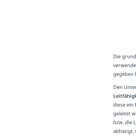
Die grund
verwendes
gegeben h
Den Unter
Leitfähig
diese ein
geleitet 
bzw. die 
abhängt, 