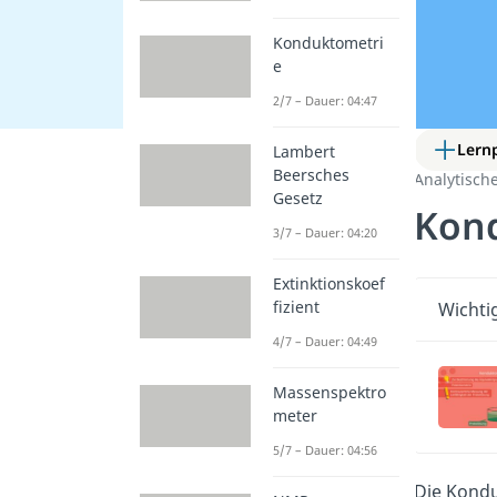
Konduktometri
e
2/7 – Dauer: 04:47
Lern
Lambert
Beersches
Analytisch
Gesetz
Kon
3/7 – Dauer: 04:20
Extinktionskoef
fizient
Wichti
4/7 – Dauer: 04:49
Massenspektro
meter
5/7 – Dauer: 04:56
Die Kondu