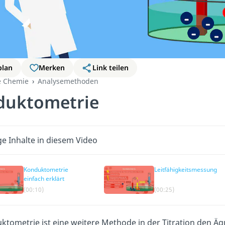
plan
Merken
Link teilen
e Chemie
Analysemethoden
duktometrie
ge Inhalte in diesem Video
Konduktometrie
Leitfähigkeitsmessung
einfach erklärt
(00:10)
(00:25)
ktometrie ist eine weitere Methode in der Titration den Äq