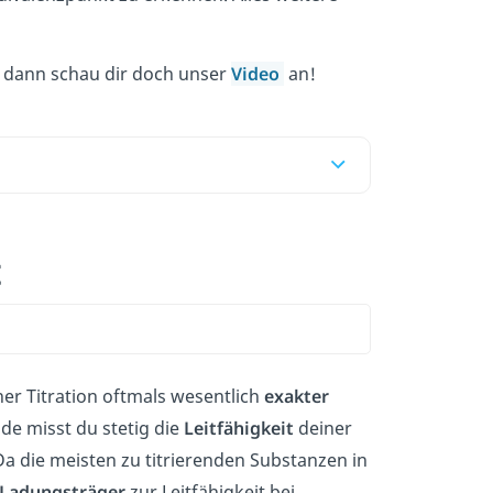
, dann schau dir doch unser
Video
an!
t
ner Titration oftmals wesentlich
exakter
de misst du stetig die
Leitfähigkeit
deiner
a die meisten zu titrierenden Substanzen in
 Ladungsträger
zur Leitfähigkeit bei.