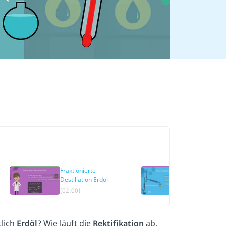
Fraktionierte
Mehrstufige
Destillation Erdöl
Destillation
(02:00)
(03:35)
tlich
Erdöl
? Wie läuft die
Rektifikation
ab.