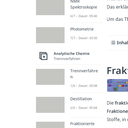
NMR
Das erklä
Spektroskopie
6/7 – Dauer: 05:40
Um das Th
Photometrie
7/7 – Dauer: 03:50
Inha
Analytische Chemie
Trennverfahren
Frak
Trennverfahre
n
1/6 – Dauer: 05:08
Destillation
Die
frakti
2/6 – Dauer: 05:04
Fraktion
Stoffe, i
Fraktionierte