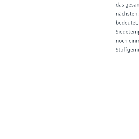
das gesam
nächsten,
bedeutet,
Siedetemp
noch einm
Stoffgem