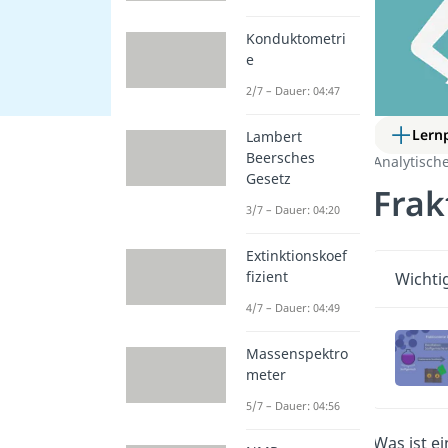
Konduktometri
e
2/7 – Dauer: 04:47
Lern
Lambert
Beersches
Analytisch
Gesetz
Frak
3/7 – Dauer: 04:20
Extinktionskoef
fizient
Wichti
4/7 – Dauer: 04:49
Massenspektro
meter
5/7 – Dauer: 04:56
Was ist e