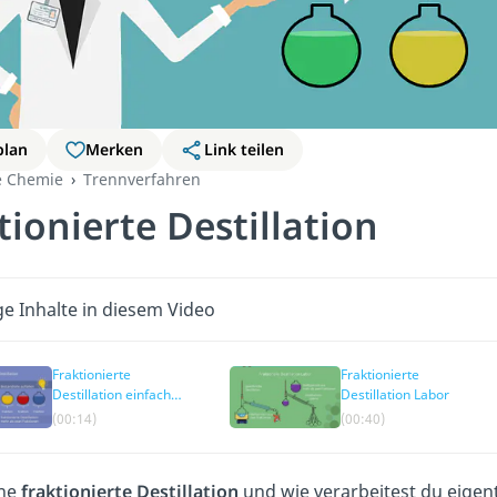
plan
Merken
Link teilen
e Chemie
Trennverfahren
tionierte Destillation
ge Inhalte in diesem Video
Fraktionierte
Fraktionierte
Destillation einfach
Destillation Labor
erklärt
(00:14)
(00:40)
ine
fraktionierte Destillation
und wie verarbeitest du eigen