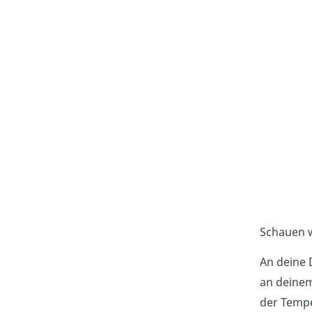
Schauen w
An deine 
an deinem
der Tempe