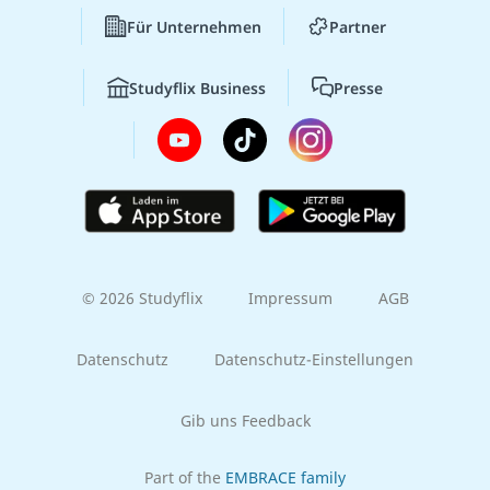
Für Unternehmen
Partner
Studyflix Business
Presse
© 2026 Studyflix
Impressum
AGB
Datenschutz
Datenschutz-Einstellungen
Gib uns Feedback
Part of the
EMBRACE family