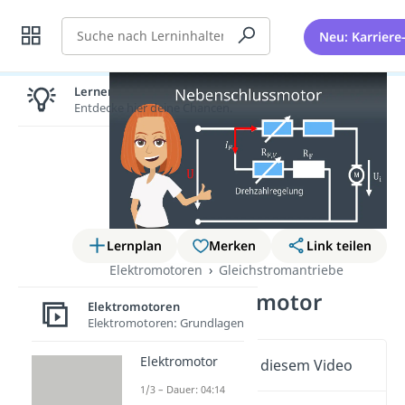
Suche
Neu: Karriere
Lernen lohnt sich!
Entdecke hier deine Chancen.
Lernplan
Merken
Link teilen
Elektromotoren
Gleichstromantriebe
Nebenschlussmotor
Elektromotoren
Elektromotoren: Grundlagen
Elektromotor
Wichtige Inhalte in diesem Video
1/3 – Dauer: 04:14