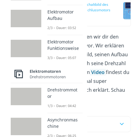
Ersatzschaltbild des
Nebenschlussmotors
Elektromotor
(00:25)
Aufbau
2/3 – Dauer: 03:52
In diesem Artikel stellen wir dir den
Elektromotor
Nebenschlussmotor vor. Wir erklären
Funktionsweise
dir sein Ersatzschaltbild, seinen Aufbau
3/3 – Dauer: 05:07
und zeigen dir wie sich seine Drehzahl
Elektromotoren
berechnet. In unserem
Video
findest du
Drehstrommotoren
das Thema noch einmal super
aufbereitet und einfach erklärt. Schau
Drehstrommot
or
doch direkt mal rein.
1/3 – Dauer: 04:42
Asynchronmas
Inhaltsübersicht
chine
2/3 – Dauer: 06:25