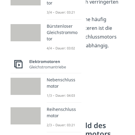
Aufgrund des dadurch verringerten
tor
Bauraums findet die
3/4 – Dauer: 03:21
Nebenschlussmaschine häufig
Bürstenloser
Anwendung. Des Weiteren ist die
Gleichstrommo
Drehzahl des Nebenschlussmotors
tor
weitestgehend lastunabhängig.
4/4 – Dauer: 03:02
Elektromotoren
Gleichstromantriebe
Nebenschluss
motor
1/3 – Dauer: 04:03
Reihenschluss
motor
Ersatzschaltbild des
2/3 – Dauer: 03:21
Nebenschlussmotors