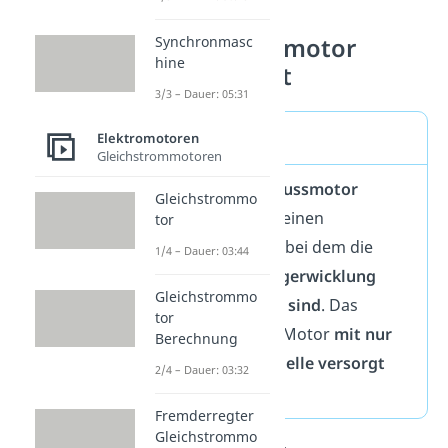
Nebenschlussmotor
Synchronmasc
hine
einfach erklärt
3/3 – Dauer: 05:31
Merke
Elektromotoren
Gleichstrommotoren
Bei dem
Nebenschlussmotor
Gleichstrommo
handelt es sich um einen
tor
Gleichstrommotor
bei dem die
1/4 – Dauer: 03:44
Anker und die Erregerwicklung
Gleichstrommo
parallel geschalten sind
. Das
tor
bedeutet, dass der Motor
mit nur
Berechnung
einer Spannungsquelle versorgt
2/4 – Dauer: 03:32
wird.
Fremderregter
Gleichstrommo