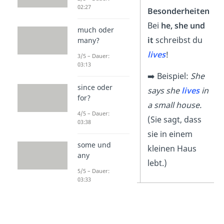
02:27
Besonderheiten
Besonderheiten
Die
Pluralform
Bei
he, she und
much oder
von life ist
lives
!
it
schreibst du
many?
lives
!
3/5 – Dauer:
➡️
Beispiel:
03:13
Doctors save
➡️ Beispiel:
She
since oder
lives
every day.
says she
lives
in
for?
(Ärztinnen und
a small house.
4/5 – Dauer:
Ärzte retten
(Sie sagt, dass
03:38
jeden Tag
sie in einem
some und
Leben.)
kleinen Haus
any
lebt.)
5/5 – Dauer:
03:33