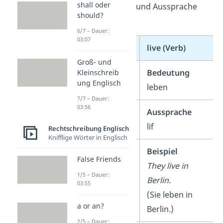
shall oder
lives
in Bedeutung und Aussprache
should?
erkennen kannst!
6/7 – Dauer:
03:07
life (Nomen)
live (Verb)
Groß- und
Bedeutung
Bedeutung
Kleinschreib
ung Englisch
das Leben
leben
7/7 – Dauer:
03:56
Aussprache
Aussprache
laif
lif
Rechtschreibung Englisch
Knifflige Wörter in Englisch
Beispiel
Beispiel
False Friends
Life is beautiful.
They live in
1/5 – Dauer:
(Das Leben ist
Berlin.
03:55
schön.)
(Sie leben in
a or an?
Berlin.)
2/5 – Dauer: