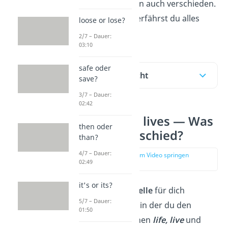
anderes und klingen auch verschieden.
Hier
und im
Video
erfährst du alles
loose or lose?
Wichtige!
2/7 – Dauer:
03:10
safe oder
Inhaltsübersicht
save?
3/7 – Dauer:
02:42
Life, live und lives — Was
then oder
ist der Unterschied?
than?
4/7 – Dauer:
zur Stelle im Video springen
02:49
(00:14)
it's or its?
Wir haben eine
Tabelle
für dich
5/7 – Dauer:
zusammengestellt, in der du den
01:50
Unterschied
zwischen
life, live
und