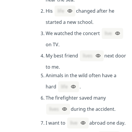
His
life
changed after he
started a new school.
We watched the concert
live
on TV.
My best friend
lives
next door
to me.
Animals in the wild often have a
hard
life
.
The firefighter saved many
lives
during the accident.
I want to
live
abroad one day.