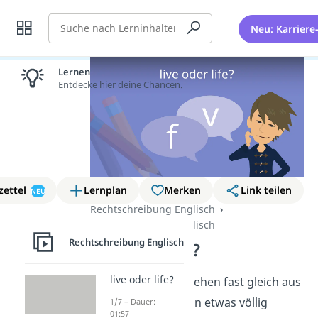
Suche
Neu: Karriere
Lernen lohnt sich!
Entdecke hier deine Chancen.
zettel
Lernplan
Merken
Link teilen
NEU
Rechtschreibung Englisch
Rechtschreibung Englisch
Rechtschreibung Englisch
live oder life?
live oder life?
Life
,
live
und
lives
sehen fast gleich aus
— aber sie bedeuten etwas völlig
1/7 – Dauer:
01:57