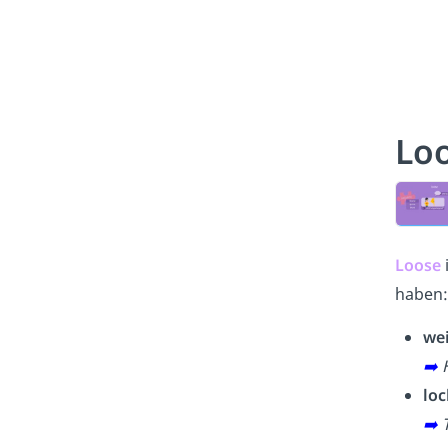
Lo
Loose
haben:
wei
➡️
H
loc
➡️