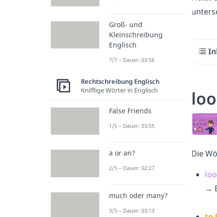
unters
Groß- und
Kleinschreibung
Englisch
In
7/7 – Dauer: 03:56
Rechtschreibung Englisch
Knifflige Wörter in Englisch
loo
False Friends
1/5 – Dauer: 03:55
Die Wö
a or an?
2/5 – Dauer: 02:27
loo
→ B
much oder many?
3/5 – Dauer: 03:13
to 