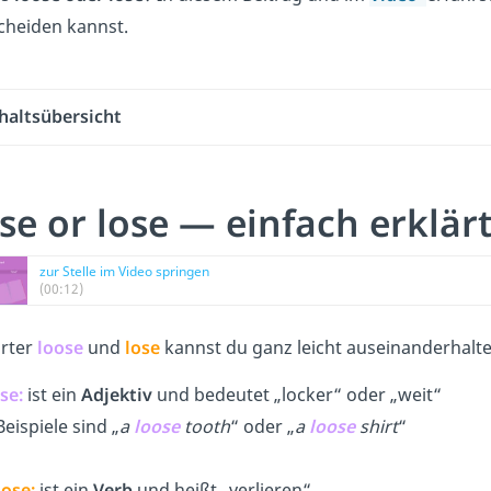
cheiden kannst.
haltsübersicht
se or lose — einfach erklär
zur Stelle im Video springen
(00:12)
rter
loose
und
lose
kannst du ganz leicht auseinanderhalt
se
:
ist ein
Adjektiv
und bedeutet „locker“ oder „weit“
eispiele sind „
a
loose
tooth
“ oder „
a
loose
shirt
“
lose
:
ist ein
Verb
und heißt „verlieren“