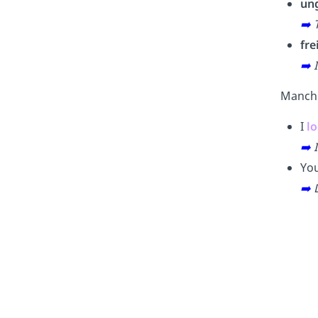
un
➡️
fre
➡️
Manch
I
l
➡️
Yo
➡️