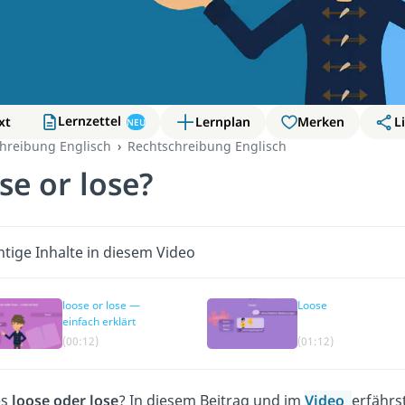
Lernzettel
xt
Lernplan
Merken
L
NEU
hreibung Englisch
Rechtschreibung Englisch
se or lose?
tige Inhalte in diesem Video
loose or lose —
Loose
einfach erklärt
(00:12)
(01:12)
es
loose oder lose
? In diesem Beitrag und im
Video
erfährs