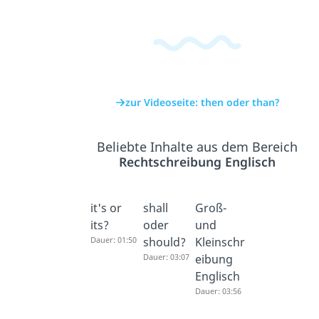
zur Videoseite: then oder than?
Beliebte Inhalte aus dem Bereich
Rechtschreibung Englisch
it's or
shall
Groß-
its?
oder
und
Dauer: 01:50
should?
Kleinschr
Dauer: 03:07
eibung
Englisch
Dauer: 03:56