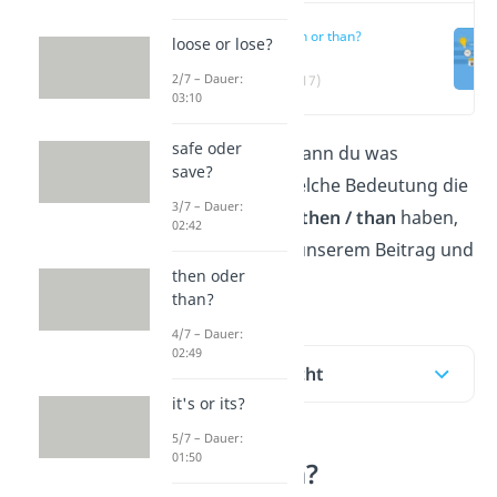
Then or than?
loose or lose?
2/7 – Dauer:
(00:17)
03:10
safe oder
Then
oder
than
? Wann du was
save?
verwendest und welche Bedeutung die
3/7 – Dauer:
englischen Wörter
then / than
haben,
02:42
erklären wir dir in unserem Beitrag und
then oder
Video!
than?
4/7 – Dauer:
02:49
Inhaltsübersicht
it's or its?
5/7 – Dauer:
01:50
Then or than?