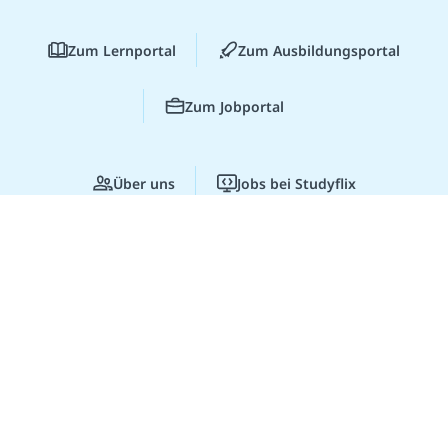
Zum Lernportal
Zum Ausbildungsportal
Zum Jobportal
Über uns
Jobs bei Studyflix
Für Unternehmen
Partner
Studyflix Business
Presse
Lernen lohnt sich!
Entdecke hier deine
Chancen.
Zur Webseite