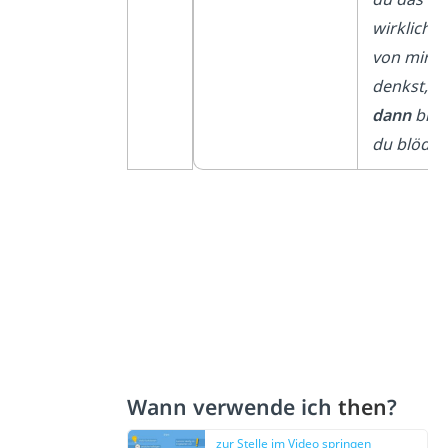
wirklich
von mir
denkst,
dann
bist
du blöd.
Wann verwende ich
then
?
zur Stelle im Video springen