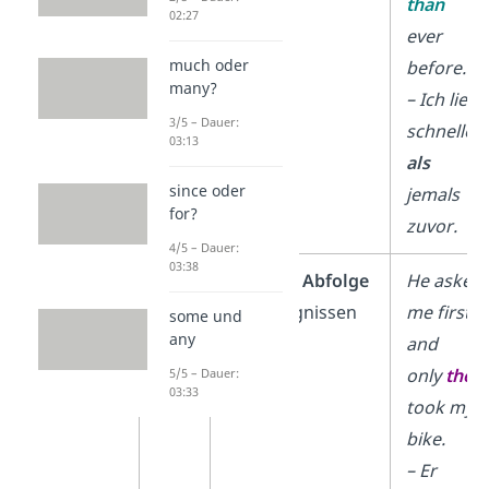
than
02:27
ever
much oder
before.
many?
– Ich lief
3/5 – Dauer:
schneller
03:13
als
since oder
jemals
for?
zuvor.
4/5 – Dauer:
03:38
then
zeitliche Abfolge
He asked
von Ereignissen
me first
some und
any
and
only
then
5/5 – Dauer:
03:33
took my
bike.
– Er