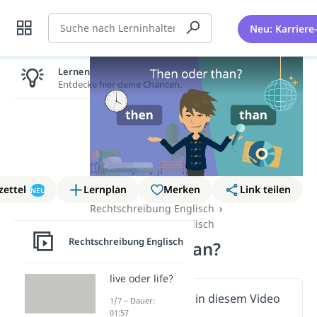
Suche
Neu: Karriere
Lernen lohnt sich!
Entdecke hier deine Chancen.
zettel
Lernplan
Merken
Link teilen
NEU
Rechtschreibung Englisch
Rechtschreibung Englisch
Rechtschreibung Englisch
then oder than?
live oder life?
Wichtige Inhalte in diesem Video
1/7 – Dauer:
01:57