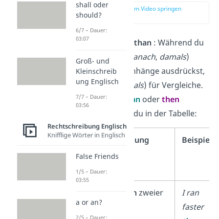
shall oder
zur Stelle im Video springen
should?
(00:17)
6/7 – Dauer:
03:07
Unterschied
then / than
: Während du
mit
then
(=
dann
,
danach
,
damals
)
Groß- und
zeitliche Zusammenhänge ausdrückst,
Kleinschreib
ung Englisch
benutzt du
than
(=
als
) für Vergleiche.
7/7 – Dauer:
Wann genau du
than
oder
then
03:56
verwendest, siehst du in der Tabelle:
Rechtschreibung Englisch
Knifflige Wörter in Englisch
then
Verwendung
Beispiel
or
False Friends
than
1/5 – Dauer:
03:55
than
Vergleich
zweier
I ran
a or an?
Dinge
faster
2/5 – Dauer: