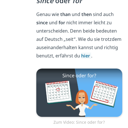
since
oder
for
Genau wie
than
und
then
sind auch
since
und
for
nicht immer leicht zu
unterscheiden. Denn beide bedeuten
auf Deutsch „seit“. Wie du sie trotzdem
auseinanderhalten kannst und richtig
benutzt, erfährst du
hier
.
Zum Video: Since oder for?