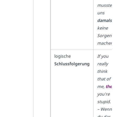
mussten
uns
damals
keine
Sorgen
machen.
logische
If you
Schlussfolgerung
really
think
that of
me,
then
you′re
stupid.
– Wenn
du das