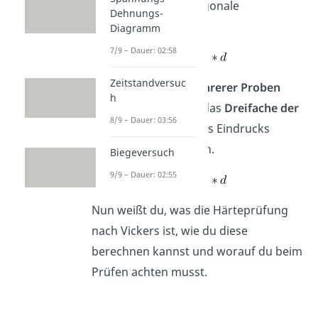
der Eindrucksdiagonale
Dehnungs-
entsprechen.
Diagramm
7/9 – Dauer: 02:58
Zeitstandversuc
Beim Messen
mehrerer Proben
h
sollten diese um das
Dreifache der
8/9 – Dauer: 03:56
Diagonallänge
des Eindrucks
auseinanderliegen.
Biegeversuch
9/9 – Dauer: 02:55
Nun weißt du, was die Härteprüfung
nach Vickers ist, wie du diese
berechnen kannst und worauf du beim
Prüfen achten musst.