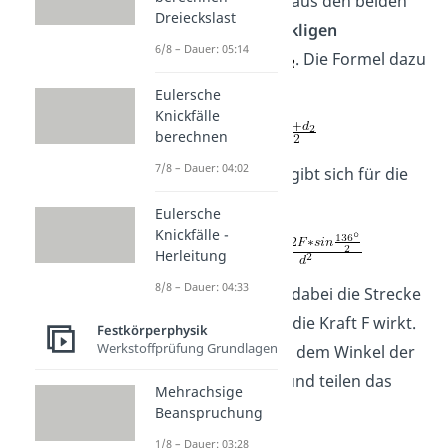
Diese berechnet sich aus den beiden
Dreieckslast
zueinander rechtwinkligen
6/8 – Dauer: 05:14
Diagonalen
und
. Die Formel dazu
lautet:
Eulersche
Knickfälle
berechnen
7/8 – Dauer: 04:02
Zusammengesetzt ergibt sich für die
Vickershärte
:
Eulersche
Knickfälle -
Herleitung
8/8 – Dauer: 04:33
Der Sinus beschreibt dabei die Strecke
in x-Richtung, auf die die Kraft F wirkt.
Festkörperphysik
Werkstoffprüfung Grundlagen
Wir rechnen dazu mit dem Winkel der
Spitze der Pyramide und teilen das
Mehrachsige
Dreieck auf.
Beanspruchung
1/8 – Dauer: 03:28