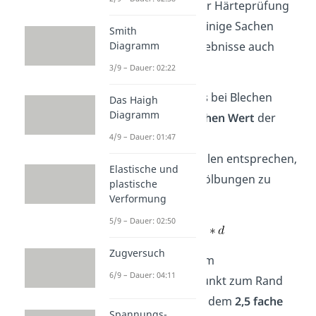
Beim Durchführen der Härteprüfung
solltest du noch auf einige Sachen
Smith
Diagramm
achten, damit die Ergebnisse auch
valide sind:
3/9 – Dauer: 02:22
Die
Probendicke s
bei Blechen
Das Haigh
Diagramm
sollte dem
1,5-fachen Wert
der
hinterlassenen
4/9 – Dauer: 01:47
Eindrucksdiagonalen entsprechen,
Elastische und
um Materialauswölbungen zu
plastische
Verformung
verhindern.
5/9 – Dauer: 02:50
Zugversuch
Der
Abstand a
vom
6/9 – Dauer: 04:11
Eindrucksmittelpunkt zum Rand
sollte mindestens dem
2,5 fache
Spannungs-