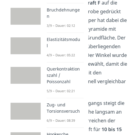
senkrecht mit einer
Kraft F
auf die
Bruchdehnunge
Oberfläche unserer Probe gedrückt
n
wird. Der Eindringkörper hat dabei die
3/9 – Dauer: 02:12
Form einer geraden Pyramide mit
einer quadratischen Grundfläche. Der
Elastizitätsmodu
l
Winkel
zu den gegenüberliegenden
Seiten
beträgt
136°
. Der Winkel wurde
4/9 – Dauer: 05:22
dabei absichtlich so gewählt, damit die
Querkontraktion
Härtewerte in etwa mit den
szahl /
Härtewerten nach Brinell vergleichbar
Poissonzahl
sind.
5/9 – Dauer: 02:21
Während des Prüfvorgangs steigt die
Zug- und
Torsionsversuch
Kraft auf die Oberfläche langsam an
und wird nach dem Erreichen der
6/9 – Dauer: 08:39
gewünschten Prüfkraft für
10 bis 15
Hookesche