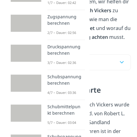
die Härte? Kein Problem, wir helfen dir
1/7 – Dauer: 02:42
die
Härteprüfung nach Vickers
zu
Zugspannung
verstehen, zeigen dir wie man die
berechnen
Vickershärte berechnet
und worauf du
2/7 – Dauer: 02:56
bei der
Durchführung achten
musst.
Druckspannung
berechnen
Inhaltsübersicht
3/7 – Dauer: 02:36
Schubspannung
berechnen
Die Vickers Härte
4/7 – Dauer: 03:36
Das Prüfverfahren nach Vickers wurde
Schubmittelpun
kt berechnen
1925 in der Vickers Ltd. von Robert L.
Smith und George E. Sandland
5/7 – Dauer: 03:04
entwickelt. Das Verfahren ist in der
Schubspannung