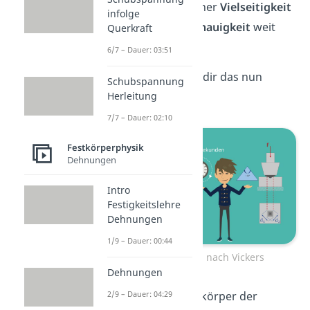
Technik aufgrund seiner
Vielseitigkeit
infolge
und seiner
hohen Genauigkeit
weit
Querkraft
verbreitet.
6/7 – Dauer: 03:51
Wie genau kannst du dir das nun
Schubspannung
Herleitung
vorstellen?
7/7 – Dauer: 02:10
Festkörperphysik
Dehnungen
Intro
Festigkeitslehre
Dehnungen
1/9 – Dauer: 00:44
Die Härteprüfung nach Vickers
Dehnungen
2/9 – Dauer: 04:29
Wir haben einen Prüfkörper der