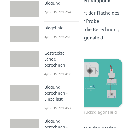
früher benutzen
Einheit Kilopond
.
Biegung
Die
Fläche A
entspricht der Fläche des
2/8 – Dauer: 02:24
Eindrucks, der auf der Probe
Biegelinie
hinterlassen wird. Für die Berechnung
wird die
Eindrucksdiagonale d
3/8 – Dauer: 02:26
verwendet.
Gestreckte
Länge
berechnen
4/8 – Dauer: 04:58
Biegung
berechnen -
Einzellast
5/8 – Dauer: 04:27
Berechnung der Eindrucksdiagonale d
Biegung
berechnen -