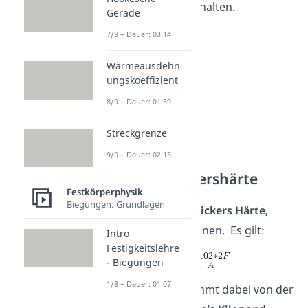
Sekunden
aufrechterhalten.
Gerade
7/9 – Dauer: 03:14
Wärmeausdehn
ungskoeffizient
8/9 – Dauer: 01:59
Streckgrenze
9/9 – Dauer: 02:13
Formel der Vickershärte
Festkörperphysik
Biegungen: Grundlagen
Nun können wir die
Vickers Härte
,
abgekürzt
HV
, berechnen. Es gilt:
Intro
Festigkeitslehre
- Biegungen
1/8 – Dauer: 01:07
Der
Faktor 0,102
stammt dabei von der