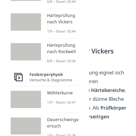
6/8 – Dauer: 02:44
Härteprüfung
nach Vickers
7/8 – Dauer: 02:44
Härteprüfung
Anwendung der Vickers
nach Rockwell
Härteprüfung
8/8 – Dauer: 03:36
Die Vickers Härteprüfung eignet sich
Festkörperphysik
Versuche & Diagramme
im Gegensatz zu anderen
Prüfverfahren für
alle Härtebereiche
.
Wöhlerkurve
Man kann damit sogar dünne Bleche
1/9 – Dauer: 02:47
oder ähnliches prüfen. Als
Prüfkörper
nimmt man einen
vierseitigen
Dauerschwingv
Diamanten
.
ersuch
2/9 – Dauer: 02:38