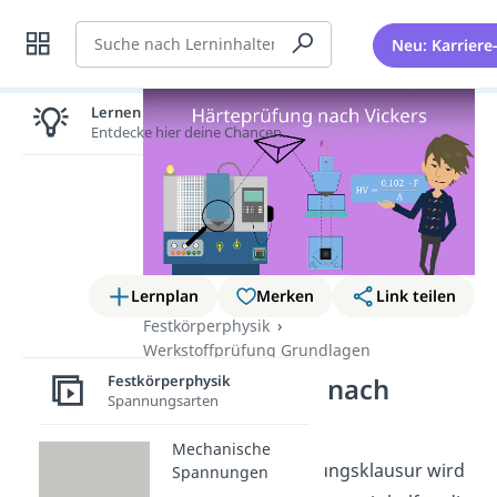
Suche
Neu: Karriere
Lernen lohnt sich!
Entdecke hier deine Chancen.
Lernplan
Merken
Link teilen
Festkörperphysik
Werkstoffprüfung Grundlagen
Festkörperphysik
Härteprüfung nach
Spannungsarten
Vickers
Mechanische
Deine Werkstoffprüfungsklausur wird
Spannungen