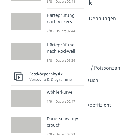
Festkörperphysik
6/8 – Dauer: 02:44
Dehnungen
Härteprüfung
Intro Festigkeitslehre Dehnungen
nach Vickers
Dauer: 00:44
Dehnungen
7/8 – Dauer: 02:44
Dauer: 04:29
Bruchdehnungen
Härteprüfung
Dauer: 02:12
nach Rockwell
Elastizitätsmodul
8/8 – Dauer: 03:36
Dauer: 05:22
Querkontraktionszahl / Poissonzahl
Festkörperphysik
Dauer: 02:21
Versuche & Diagramme
Zug- und Torsionsversuch
Dauer: 08:39
Hookesche Gerade
Wöhlerkurve
Dauer: 03:14
1/9 – Dauer: 02:47
Wärmeausdehnungskoeffizient
Dauer: 01:59
Streckgrenze
Dauerschwingv
Dauer: 02:13
ersuch
2/9 – Dauer: 02:38