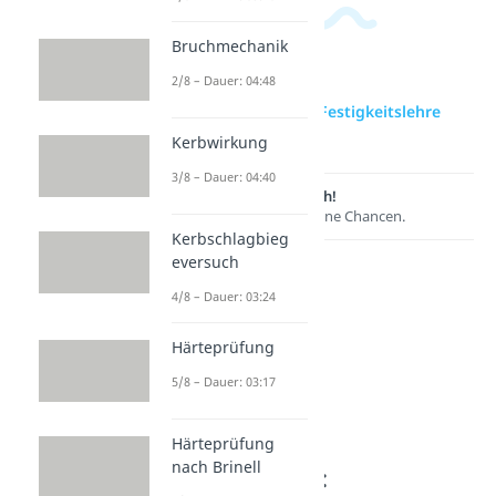
Bruchmechanik
2/8 – Dauer: 04:48
zur Videoseite: Intro Festigkeitslehre
Dehnungen
Kerbwirkung
3/8 – Dauer: 04:40
Lernen lohnt sich!
Entdecke hier deine Chancen.
Kerbschlagbieg
eversuch
4/8 – Dauer: 03:24
Härteprüfung
5/8 – Dauer: 03:17
Härteprüfung
nach Brinell
Weitere Inhalte: