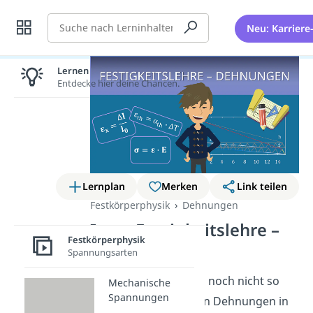
Suche
Neu: Karriere
Lernen lohnt sich!
Entdecke hier deine Chancen.
Lernplan
Merken
Link teilen
Festkörperphysik
Dehnungen
Intro Festigkeitslehre –
Festkörperphysik
Dehnungen
Spannungsarten
Na, verstehst du auch noch nicht so
Mechanische
Spannungen
richtig wie das mit den Dehnungen in