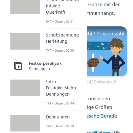
zeigen dir wie das Ganze mit der
infolge
Querkraft
Poissonzahl
zusammenhängt.
6/7 – Dauer: 03:51
Schubspannung
Herleitung
7/7 – Dauer: 02:10
Festkörperphysik
Dehnungen
Intro
Querkontraktionszahl/ Poissonzahl
Festigkeitslehre
Dehnungen
• Danach schauen wir uns einen
1/9 – Dauer: 00:44
Zugversuch
an. Wichtige Größen
hierbei sind die
Hookesche Gerade
Dehnungen
und auch der
2/9 – Dauer: 04:29
Wärmeausdehnungskoeffizient.
Wir