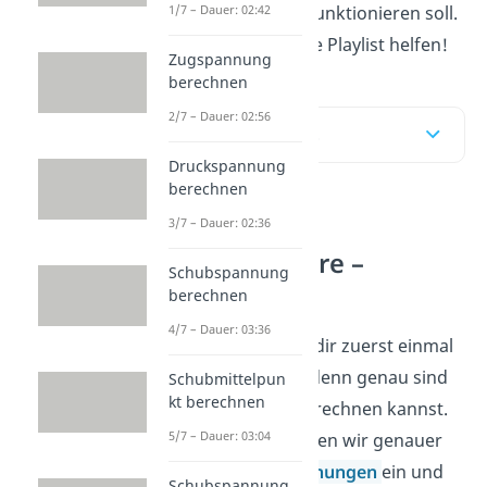
1/7 – Dauer: 02:42
der Festigkeitslehre funktionieren soll.
Dann könnte dir diese Playlist helfen!
Zugspannung
berechnen
2/7 – Dauer: 02:56
Inhaltsübersicht
Druckspannung
berechnen
3/7 – Dauer: 02:36
Gliederung
Festigkeitslehre –
Schubspannung
Dehnungen
berechnen
4/7 – Dauer: 03:36
Hier erklären wir dir zuerst einmal
was
Dehnungen
denn genau sind
Schubmittelpun
kt berechnen
und wie du sie berechnen kannst.
5/7 – Dauer: 03:04
Anschließend gehen wir genauer
auf die
Bruchdehnungen
ein und
Schubspannung