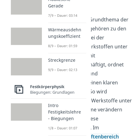
verstehen
Gerade
7/9 – Dauer: 03:14
Dehnungen sind ein Grundthema der
Festigkeitslehre und gehören zu den
Wärmeausdehn
ungskoeffizient
wichtigsten Größen bei der
Beschreibung von Werkstoffen unter
8/9 – Dauer: 01:59
Belastung. Wer sich mit
Streckgrenze
Festigkeitslehre beschäftigt, ordnet
9/9 – Dauer: 02:13
Kräfte, Spannungen und
Materialverhalten in einen klaren
Festkörperphysik
Zusammenhang ein. So wird
Biegungen: Grundlagen
verständlich, wie sich Werkstoffe unter
Intro
Zug, Druck oder Wärme verändern
Festigkeitslehre
und wie Kennlinien diese
- Biegungen
Eigenschaften zeigen. Im
1/8 – Dauer: 01:07
Ingenieurwissenschaftenbereich