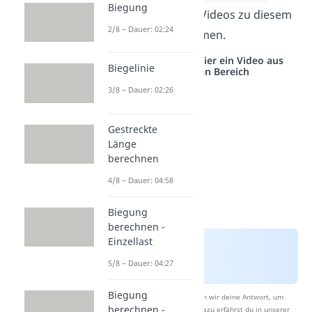
Biegung
findest du passende Videos zu diesem
2/8 – Dauer: 02:24
und verwandten Themen.
Studyflix vernetzt: Hier ein Video aus
Biegelinie
einem anderen Bereich
3/8 – Dauer: 02:26
Gestreckte
Länge
berechnen
4/8 – Dauer: 04:58
Biegung
berechnen -
Einzellast
5/8 – Dauer: 04:27
Biegung
Nach Beantwortung speichern wir deine Antwort, um
berechnen -
Studyflix zu verbessern. Mehr dazu erfährst du in unserer