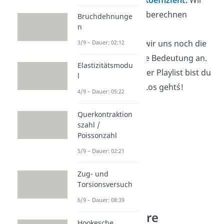
zeigen dir, wie du Sie berechnen
Bruchdehnunge
n
kannst.
• Zum Schluss sehen wir uns noch die
3/9 – Dauer: 02:12
Streckgrenze
und ihre Bedeutung an.
Elastizitätsmodu
Du siehst, nach unserer Playlist bist du
l
bestens vorbereitet! Los geht´s!
4/9 – Dauer: 05:22
Querkontraktion
szahl /
Poissonzahl
5/9 – Dauer: 02:21
Zug- und
Torsionsversuch
6/9 – Dauer: 08:39
Festigkeitslehre
Hookesche