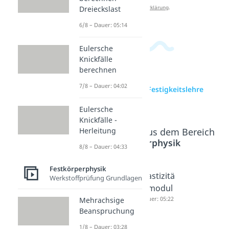
Datenschutzerklärung
.
Dreieckslast
6/8 – Dauer: 05:14
Eulersche
Knickfälle
berechnen
7/8 – Dauer: 04:02
zur Videoseite: Intro Festigkeitslehre
Dehnungen
Eulersche
Knickfälle -
Herleitung
Beliebte Inhalte aus dem Bereich
Festkörperphysik
8/8 – Dauer: 04:33
Festkörperphysik
Dehnung
Bruchde
Elastizitä
Werkstoffprüfung Grundlagen
en
hnungen
tsmodul
Dauer: 04:29
Dauer: 02:12
Dauer: 05:22
Mehrachsige
Beanspruchung
1/8 – Dauer: 03:28