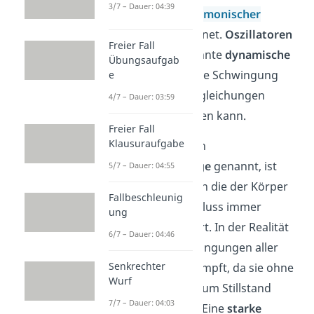
3/7 – Dauer: 04:39
das System als
harmonischer
Oszillator
bezeichnet.
Oszillatoren
Freier Fall
gelten als sogenannte
dynamische
Übungsaufgab
Systeme
, wenn ihre Schwingung
e
durch Differentialgleichungen
4/7 – Dauer: 03:59
beschrieben werden kann.
Freier Fall
Klausuraufgabe
Die Ruhelage, auch
Gleichgewichtslage
genannt, ist
5/7 – Dauer: 04:55
eine stabile Lage, in die der Körper
Fallbeschleunig
ohne äußeren Einfluss immer
ung
wieder zurückkehrt. In der Realität
6/7 – Dauer: 04:46
sind also die Schwingungen aller
Senkrechter
Oszillatoren
gedämpft, da sie ohne
Wurf
äußeren Einfluss zum Stillstand
7/7 – Dauer: 04:03
kommen würden. Eine
starke