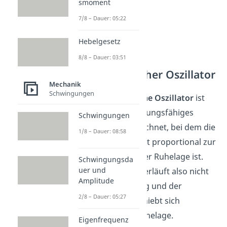
smoment
7/8 – Dauer: 05:22
Hebelgesetz
8/8 – Dauer: 03:51
Anharmonischer Oszillator
Mechanik
Schwingungen
Der
anharmonische Oszillator
ist
durch ein schwingungsfähiges
Schwingungen
System gekennzeichnet, bei dem die
1/8 – Dauer: 08:58
Rückstellkraft nicht proportional zur
Auslenkung aus der Ruhelage ist.
Schwingungsda
uer und
Die Schwingung verläuft also nicht
Amplitude
streng sinusförmig und der
2/8 – Dauer: 05:27
Mittelpunkt verschiebt sich
gegenüber der Ruhelage.
Eigenfrequenz