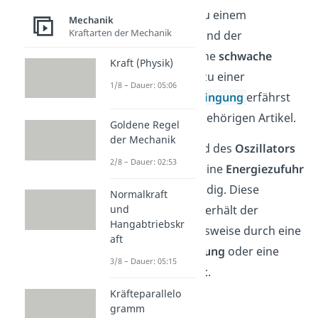
Dämpfung
führt zu einem
Mechanik
Kraftarten der Mechanik
schnelleren Stillstand der
Schwingung als eine
schwache
Kraft (Physik)
Dämpfung
. Mehr zu einer
1/8 – Dauer: 05:06
gedämpften Schwingung
erfährst
du in unserem zugehörigen Artikel.
Goldene Regel
der Mechanik
Um einen Stillstand des
Oszillators
2/8 – Dauer: 02:53
zu vermeiden, ist eine
Energiezufuhr
von außen notwendig. Diese
Normalkraft
benötigte Energie erhält der
und
Hangabtriebskr
Oszillator
beispielsweise durch eine
aft
elektrische Spannung
oder eine
3/8 – Dauer: 05:15
mechanische Kraft
.
Kräfteparallelo
gramm