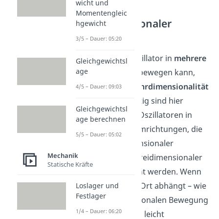
wicht und
Momentengleic
Mehrdimensionaler
hgewicht
Oszillator
3/5 – Dauer: 05:20
Wenn sich der Oszillator in
mehrere
Gleichgewichtsl
age
Raumrichtungen
bewegen kann,
wird von einer
Mehrdimensionalität
4/5 – Dauer: 09:03
gesprochen. Wichtig sind hier
Gleichgewichtsl
insbesonders die Oszillatoren in
age berechnen
zwei und drei Raumrichtungen, die
5/5 – Dauer: 05:02
analog „zweidimensionaler
Mechanik
Oszillator“ und „dreidimensionaler
Statische Kräfte
Oszillator“ genannt werden. Wenn
die Kraft nur vom Ort abhängt – wie
Loslager und
Festlager
bei der eindimensionalen Bewegung
1/4 – Dauer: 06:20
– ist die Bewegung leicht