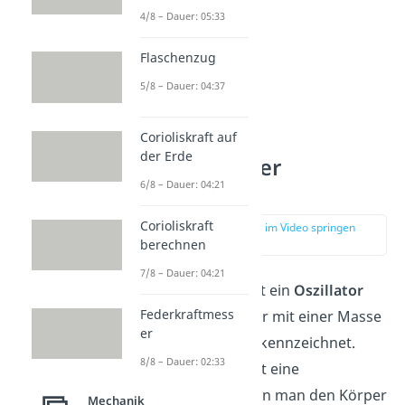
4/8 – Dauer: 05:33
Flaschenzug
5/8 – Dauer: 04:37
Corioliskraft auf
der Erde
Mechanischer
6/8 – Dauer: 04:21
Oszillator
Corioliskraft
zur Stelle im Video springen
(00:45)
berechnen
7/8 – Dauer: 04:21
In der Mechanik ist ein
Oszillator
Federkraftmess
durch einen Körper mit einer Masse
er
und einer Kraft gekennzeichnet.
8/8 – Dauer: 02:33
Diese Kraft bewirkt eine
Rückstellung
, wenn man den Körper
Mechanik