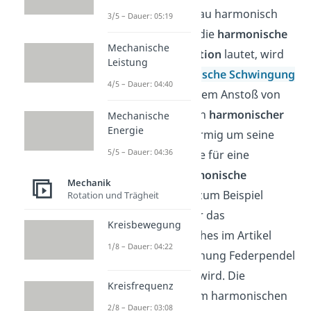
genannt. Was genau harmonisch
3/5 – Dauer: 05:19
bedeutet und wie die
harmonische
Mechanische
Schwingungsfunktion
lautet, wird
Leistung
im Artikel
harmonische Schwingung
4/5 – Dauer: 04:40
erläutert. Nach einem Anstoß von
außen schwingt ein
harmonischer
Mechanische
Energie
Oszillator
sinusförmig um seine
5/5 – Dauer: 04:36
Ruhelage
. Beispiele für eine
mechanische harmonische
Mechanik
Schwingung
sind zum Beispiel
Rotation und Trägheit
Stimmgabeln
oder das
Kreisbewegung
Federpendel
, welches im Artikel
1/8 – Dauer: 04:22
Schwingungsgleichung Federpendel
genauer definiert wird. Die
Kreisfrequenz
Rückstellkraft
beim harmonischen
2/8 – Dauer: 03:08