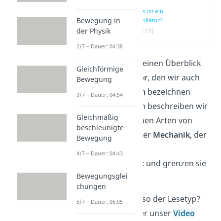
Was ist ein
Oszillator?
Bewegung in
der Physik
(00:13)
2/7 – Dauer: 04:38
Dieser Artikel gibt einen Überblick
Gleichförmige
über den
Oszillator
, den wir auch
Bewegung
als
Schwingsystem
bezeichnen
3/7 – Dauer: 04:54
können. Außerdem beschreiben wir
Gleichmäßig
dir die verschiedenen Arten von
beschleunigte
Oszillatoren
aus der
Mechanik,
der
Bewegung
Elektrik
und der
4/7 – Dauer: 04:43
Quantenmechanik
und grenzen sie
Bewegungsglei
voneinander ab.
chungen
Du bist eher nicht so der Lesetyp?
5/7 – Dauer: 06:05
Dann hilft dir sicher unser
Video