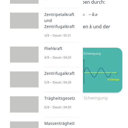
Oszillator ist gegeben durch:
Zentripetalkraft
und
Mit einer Konstanten
und der
Zentrifugalkraft
Auslenkung
.
3/8 – Dauer: 05:31
Fliehkraft
4/8 – Dauer: 04:29
Zentrifugalkraft
5/8 – Dauer: 04:28
Harmonische Schwingung
Trägheitsgesetz
6/8 – Dauer: 04:50
Massenträgheit