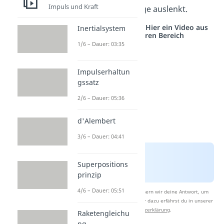
Impuls und Kraft
aus seiner Ruhelage auslenkt.
Studyflix vernetzt: Hier ein Video aus
Inertialsystem
einem anderen Bereich
1/6 – Dauer: 03:35
Impulserhaltun
gssatz
2/6 – Dauer: 05:36
d'Alembert
3/6 – Dauer: 04:41
Superpositions
prinzip
4/6 – Dauer: 05:51
Nach Beantwortung speichern wir deine Antwort, um
Studyflix zu verbessern. Mehr dazu erfährst du in unserer
Datenschutzerklärung
.
Raketengleichu
ng