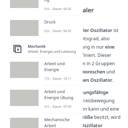
Eindimensionaler
5/6 – Dauer: 06:20
Oszillator
Druck
Ein
eindimensionaler Oszillator
ist
6/6 – Dauer: 04:20
durch einen Freiheitsgrad, also
Mechanik
durch eine Bewegung in nur
eine
Arbeit, Energie und Leistung
Raumrichtung
, definiert. Dieser
lässt sich wiederum in 2 Gruppen
Arbeit und
Energie
aufteilen, den
harmonischen
und
1/5 – Dauer: 10:11
den
anharmonischen
Oszillator
.
Arbeit und
Wenn das
schwingungsfähige
Energie Übung
System
mit einer Kreisbewegung
2/5 – Dauer: 07:39
beschrieben werden kann und eine
lineare Rückstellgröße
besitzt, wird
Mechanische
es
harmonischer Oszillator
Arbeit