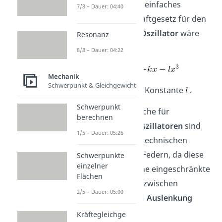
Potenzen von . Ein einfaches
7/8 – Dauer: 04:40
symmetrisches Kraftgesetz für den
anharmonischen Oszillator
wäre
Resonanz
zum Beispiel:
8/8 – Dauer: 04:22
Mechanik
Schwerpunkt & Gleichgewicht
Mit einer weiteren Konstante
.
Schwerpunkt
Anwendungsbereiche für
berechnen
anharmonische Oszillatoren
sind
1/5 – Dauer: 05:26
unter anderem in technischen
Geräten verbaute Federn, da diese
Schwerpunkte
einzelner
im Allgemeinen eine eingeschränkte
Flächen
lineare Beziehung zwischen
2/5 – Dauer: 05:00
Rückstellkraft
und
Auslenkung
aufweisen.
Kräftegleichge