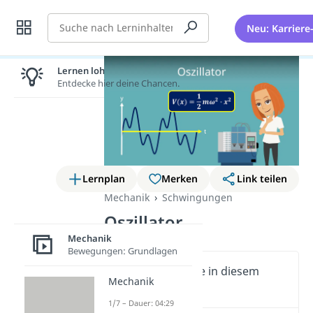
Suche
Neu: Karriere
Lernen lohnt sich!
Entdecke hier deine Chancen.
Lernplan
Merken
Link teilen
Mechanik
Schwingungen
Oszillator
Mechanik
Bewegungen: Grundlagen
Wichtige Inhalte in diesem
Mechanik
Video
1/7 – Dauer: 04:29