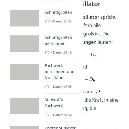
Isotroper Oszillator
Schnittgrößen
Vom
isotropen Oszillator
spricht
2/7 – Dauer: 05:24
man, wenn die Kraft in alle
Richtungen gleich groß ist. Die
Schnittgrößen
Bewegungsgleichungen
lauten:
berechnen
3/7 – Dauer: 09:10
Fachwerk
und
berechnen und
Nullstäbe
4/7 – Dauer: 03:55
für zwei Freiheitsgrade.
bezeichnet hierbei die Kraft in eine
Stabkräfte
Fachwerk
bestimmte Richtung, die
5/7 – Dauer: 04:56
Direktionskraft
.
Knotenpunktver