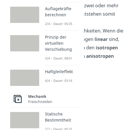
vorhersehbar. Mit zwei oder mehr
Auflagekräfte
Freiheitsgraden entstehen somit
berechnen
aber mehrere
2/4 – Dauer: 05:35
Bewegungsmöglichkeiten. Wenn die
Prinzip der
Bewegungsrichtungen
linear
sind,
virtuellen
unterscheidet man den
isotropen
Verschiebung
Oszillator
und den
anisotropen
3/4 – Dauer: 08:01
Oszillator
.
Haftgleiteffekt
4/4 – Dauer: 03:16
Mechanik
Freischneiden
Statische
Bestimmtheit
1/7 – Dauer: 05:32