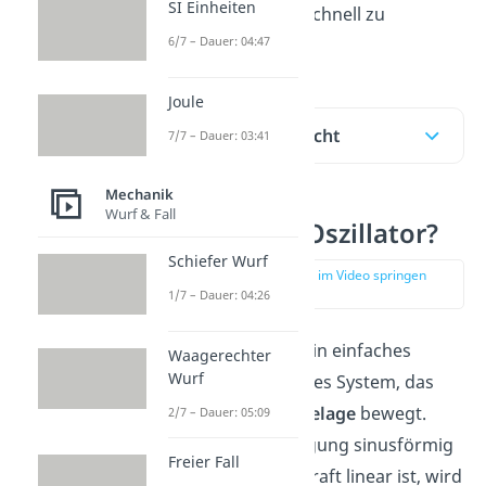
SI Einheiten
dabei, den Inhalt schnell zu
6/7 – Dauer: 04:47
verstehen!
Joule
Inhaltsübersicht
7/7 – Dauer: 03:41
Mechanik
Wurf & Fall
Was ist ein Oszillator?
Schiefer Wurf
zur Stelle im Video springen
(00:13)
1/7 – Dauer: 04:26
Ein
Oszillator
ist ein einfaches
Waagerechter
Wurf
schwingungsfähiges System, das
sich um seine
Ruhelage
bewegt.
2/7 – Dauer: 05:09
Wenn diese Bewegung sinusförmig
Freier Fall
und die Rückstellkraft linear ist, wird