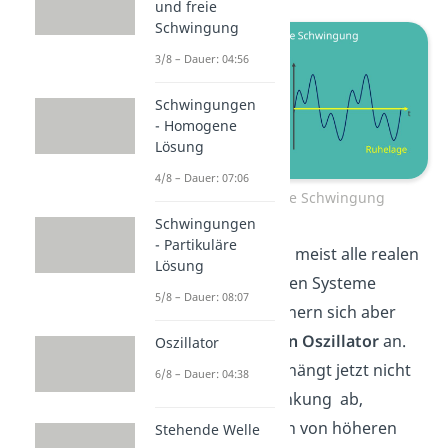
und freie
Schwingung
3/8 – Dauer: 04:56
Schwingungen
- Homogene
Lösung
4/8 – Dauer: 07:06
Anharmonische Schwingung
Schwingungen
- Partikuläre
In der Realität sind meist alle realen
Lösung
schwingungsfähigen Systeme
5/8 – Dauer: 08:07
anharmonisch
, nähern sich aber
dem
harmonischen Oszillator
an.
Oszillator
Die Rückstellkraft hängt jetzt nicht
6/8 – Dauer: 04:38
nur von der Auslenkung ab,
sondern auch noch von höheren
Stehende Welle