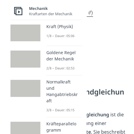
gegeben.
Mechanik
Kraftarten der Mechanik
Kraft (Physik)
1/8 – Dauer: 05:06
Goldene Regel
der Mechanik
2/8 – Dauer: 02:53
Normalkraft
und
Raketengrundgleichun
Hangabtriebskr
g
aft
3/8 – Dauer: 05:15
Die
Raketengrundgleichung
ist die
Bewegungsgleichung einer
Kräfteparallelo
gramm
idealisierten
Rakete
. Sie beschreibt