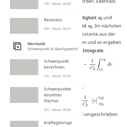
hinzugerechnet werden. Ebenfalls
7/8 – Dauer: 04:40
gibt es eine
Anfangsgeschwindigkeit
v
und
0
Resonanz
Endgeschwindigkeit
v
. Im nächsten
E
8/8 – Dauer: 04:22
Schritt wird die Konstante aus der
Integration gezogen und es ergeben
Mechanik
Schwerpunkt & Gleichgewicht
sich die folgenden
Integrale
.
Schwerpunkt
berechnen
1/5 – Dauer: 05:26
Mit den jeweiligen
Stammfunktionen
:
Schwerpunkte
einzelner
Flächen
2/5 – Dauer: 05:00
Dies aufgelöst und umgeschrieben
ergibt:
Kräftegleichge