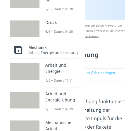
5/6 – Dauer: 06:20
Druck
Nach Beantwortung speichern wir deine Antwort, um
Studyflix zu verbessern. Mehr dazu erfährst du in unserer
6/6 – Dauer: 04:20
Datenschutzerklärung
.
Mechanik
Arbeit, Energie und Leistung
Raketengleichung
Herleitung
Arbeit und
Energie
zur Stelle im Video springen
(01:22)
1/5 – Dauer: 10:11
Die
Herleitung
der
Arbeit und
Energie Übung
Raketengrundgleichung funktioniert
über die
Impulserhaltung
der
2/5 – Dauer: 07:39
Rakete. Der gesamte Impuls für die
Mechanische
Rakete besteht aus der Rakete
Arbeit