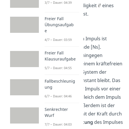
3/7 – Dauer: 04:39
und die Geschwindigkeit
eines
Körpers beschreibst.
Freier Fall
Übungsaufgab
e
Die
Einheit
für den Impuls ist
4/7 – Dauer: 03:59
Newton mal Sekunde [Ns].
Freier Fall
Impulserhaltung
hingegen
Klausuraufgabe
bedeutet, dass in einem kräftefreien
5/7 – Dauer: 04:55
abgeschlossenen System der
Gesamtimpuls
konstant bleibt. Das
Fallbeschleunig
ung
bedeutet, dass der Impuls vor einer
Wechselwirkung
gleich dem Impuls
6/7 – Dauer: 04:46
nach dieser ist. Außerdem ist der
Senkrechter
Zusammenhang mit der Kraft durch
Wurf
die
zeitliche Ableitung
des Impulses
7/7 – Dauer: 04:03