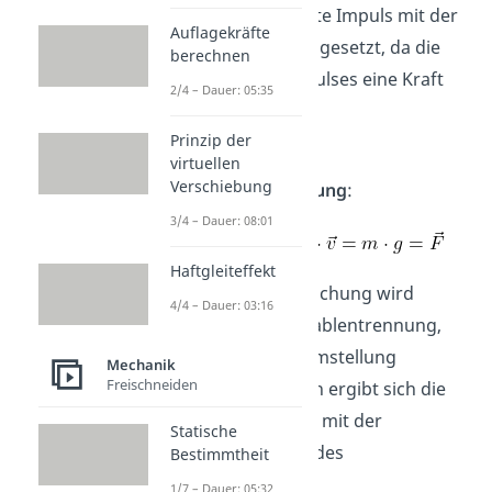
wird der abgeleitete Impuls mit der
Auflagekräfte
Schwerkraft gleichgesetzt, da die
berechnen
Ableitung des Impulses eine Kraft
2/4 – Dauer: 05:35
ist.
Prinzip der
Hier lautet die
virtuellen
Verschiebung
Bewegungsgleichung
:
3/4 – Dauer: 08:01
Haftgleiteffekt
Die Differentialgleichung wird
4/4 – Dauer: 03:16
wieder durch Variablentrennung,
Integration und Umstellung
Mechanik
Freischneiden
aufgelöst. Dadurch ergibt sich die
Raketengleichung
mit der
Statische
Berücksichtigung des
Bestimmtheit
Schwerefeldes
:
1/7 – Dauer: 05:32