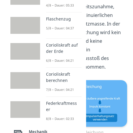
4/8 – Dauer: 05:33
die Geschwindigkeitszunahme,
aufgrund des kontinuierlichen
Flaschenzug
Ausstoßes von Stützmasse. In der
5/8 – Dauer: 04:37
Raketengrundgleichung wird kein
Luftwiderstand und keine
Corioliskraft auf
Gravitation, aber ein
der Erde
kontinuierlicher Ausstoß des
6/8 – Dauer: 04:21
Treibstoffes angenommen.
Corioliskraft
berechnen
7/8 – Dauer: 04:21
Federkraftmess
er
8/8 – Dauer: 02:33
Mechanik
Raketengleichung