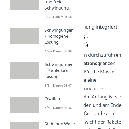
und freie
Schwingung
3/8 – Dauer: 04:56
Jetzt wird die Gleichung
integriert
:
Schwingungen
- Homogene
Lösung
4/8 – Dauer: 07:06
Um eine Integration durchzuführen,
müssen die
Integrationsgrenzen
Schwingungen
- Partikuläre
bestimmt werden. Für die Masse
Lösung
gilt, dass die Rakete eine
5/8 – Dauer: 08:07
Anfangsmasse
m
und eine
0
Endmasse
m
hat. Am Anfang ist sie
E
Oszillator
mit Treibstoff beladen und am Ende
6/8 – Dauer: 04:38
ist dieser ausgestoßen und kann
nicht mehr zum Gewicht der Rakete
Stehende Welle