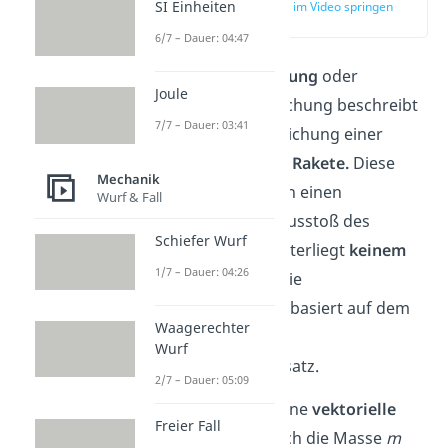
SI Einheiten
zur Stelle im Video springen
(00:22)
6/7 – Dauer: 04:47
Die
Raketengleichung
oder
Joule
Raketengrundgleichung beschreibt
7/7 – Dauer: 03:41
die Bewegungsgleichung einer
sonst
kräftefreien Rakete.
Diese
Mechanik
beschleunigt durch einen
Wurf & Fall
kontinuierlichen Ausstoß des
Schiefer Wurf
Treibstoffs und unterliegt
keinem
1/7 – Dauer: 04:26
Luftwiderstand
. Die
Raketengleichung basiert auf dem
Waagerechter
Impuls und dem
Wurf
Impulserhaltungssatz.
2/7 – Dauer: 05:09
Der Impuls
ist eine
vektorielle
Freier Fall
Größe
, die du durch die Masse
m