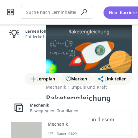
Suche
Neu: Karriere
Lernen lohnt sich!
Entdecke hier deine Chancen.
Lernplan
Merken
Link teilen
Mechanik
Impuls und Kraft
Raketengleichung
Mechanik
Bewegungen: Grundlagen
Wichtige Inhalte in diesem
Mechanik
Video
1/7 – Dauer: 04:29