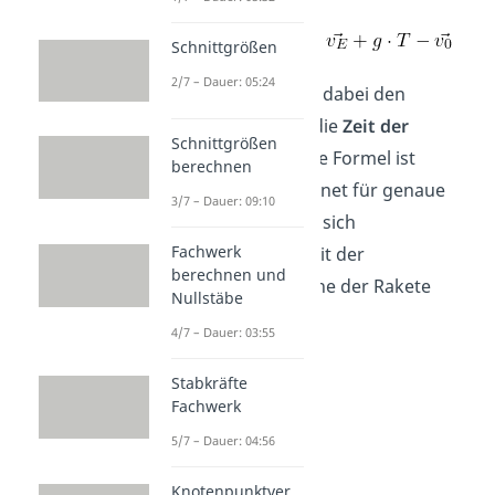
Schnittgrößen
2/7 – Dauer: 05:24
Die Variable
g
gibt dabei den
Ortsfaktor
und
T
die
Zeit der
Schnittgrößen
Brenndauer
an. Die Formel ist
berechnen
allerdings ungeeignet für genaue
3/7 – Dauer: 09:10
Berechnungen, da sich
Fachwerk
beispielsweise
mit der
berechnen und
zunehmenden Höhe der Rakete
Nullstäbe
verändert.
4/7 – Dauer: 03:55
Stabkräfte
Fachwerk
5/7 – Dauer: 04:56
Knotenpunktver