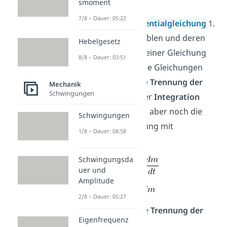
smoment
7/8 – Dauer: 05:22
Das ist eine
Differentialgleichung
1.
Ordnung, da Variablen und deren
Hebelgesetz
erste Ableitung in einer Gleichung
8/8 – Dauer: 03:51
vorkommen. Solche Gleichungen
werden durch eine
Trennung der
Mechanik
Schwingungen
Variablen
und einer
Integration
gelöst. Zuerst wird aber noch die
Schwingungen
Bewegungsgleichung mit
1/8 – Dauer: 08:58
dt
multipliziert.
Schwingungsda
uer und
Amplitude
2/8 – Dauer: 05:27
Danach kommt die
Trennung der
Eigenfrequenz
Variablen
: