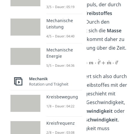
selbst und dem Impuls, der durch
3/5 – Dauer: 05:19
den
Ausstoß des Treibstoffes
Mechanische
zustande kommt. Durch den
Leistung
Ausstoß
verändert
sich die
Masse
4/5 – Dauer: 04:40
der Rakete und es kommt daher zu
einer Impulsänderung über die Zeit.
Mechanische
Energie
5/5 – Dauer: 04:36
Die Masse verändert sich also durch
Mechanik
Rotation und Trägheit
den Austritt des Treibstoffes mit der
Zeit. Der Ausstoß geschieht mit
Kreisbewegung
einer bestimmten Geschwindigkeit,
1/8 – Dauer: 04:22
der
Austrittsgeschwindigkeit
oder
auch
Ausströmgeschwindigkeit
.
Kreisfrequenz
Diese Geschwindigkeit muss
2/8 – Dauer: 03:08