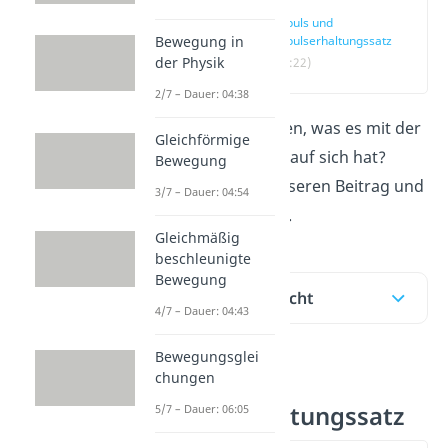
Impuls und
Impulserhaltungssatz
Bewegung in
der Physik
(00:22)
2/7 – Dauer: 04:38
Du möchtest wissen, was es mit der
Gleichförmige
Raketengleichung auf sich hat?
Bewegung
Dann schau dir unseren Beitrag und
3/7 – Dauer: 04:54
das
Video
dazu an.
Gleichmäßig
beschleunigte
Bewegung
Inhaltsübersicht
4/7 – Dauer: 04:43
Bewegungsglei
chungen
Impuls und
Impulserhaltungssatz
5/7 – Dauer: 06:05