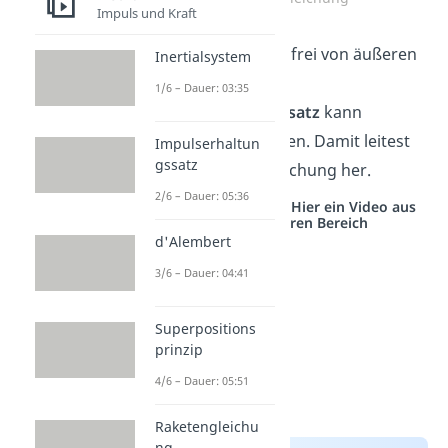
Impuls und Kraft
Die Rakete ist also frei von äußeren
Inertialsystem
Kräften
und der
1/6 – Dauer: 03:35
Impulserhaltungssatz
kann
angewendet werden. Damit leitest
Impulserhaltun
gssatz
du die Raketengleichung her.
2/6 – Dauer: 05:36
Studyflix vernetzt: Hier ein Video aus
einem anderen Bereich
d'Alembert
3/6 – Dauer: 04:41
Superpositions
prinzip
4/6 – Dauer: 05:51
Raketengleichu
ng