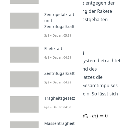
negativ
sein, da sie entgegen der
Bewegungsrichtung
der Rakete
Zentripetalkraft
verläuft. So kann festgehalten
und
Zentrifugalkraft
werden:
3/8 – Dauer: 05:31
Fliehkraft
Da ein kräftemäßig
4/8 – Dauer: 04:29
abgeschlossenes System betrachtet
wird, muss aufgrund des
Zentrifugalkraft
Impulserhaltungssatzes die
5/8 – Dauer: 04:28
Veränderung
des Gesamtimpulses
über die Zeit
null
sein. So lässt sich
Trägheitsgesetz
schreiben:
6/8 – Dauer: 04:50
Massenträgheit