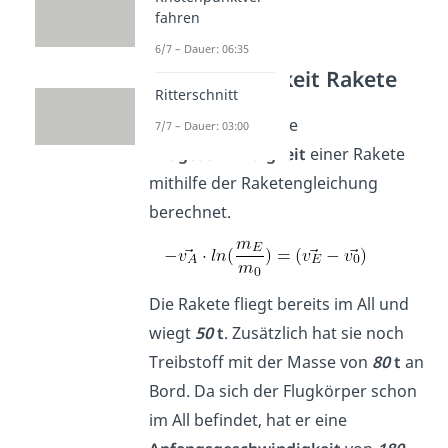
fahren
6/7 – Dauer: 06:35
Geschwindigkeit Rakete
Ritterschnitt
Als Beispiel wird die
7/7 – Dauer: 03:00
Endgeschwindigkeit
einer Rakete
mithilfe der Raketengleichung
berechnet.
Die Rakete fliegt bereits im All und
wiegt
50
t
. Zusätzlich hat sie noch
Treibstoff mit der Masse von
80
t
an
Bord. Da sich der Flugkörper schon
im All befindet, hat er eine