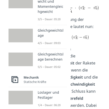
wicht und
Momentengleic
hgewicht
Die Raketengleichung der
3/5 – Dauer: 05:20
idealisierten Rakete lautet nun:
Gleichgewichtsl
age
4/5 – Dauer: 09:03
So kann aus einem
Gleichgewichtsl
Massenverhältnis die
age berechnen
Endgeschwindigkeit
der Rakete
5/5 – Dauer: 05:02
bestimmt werden, wenn die
Anfangsgeschwindigkeit
und die
Mechanik
Statische Kräfte
Ausströmungsgeschwindigkeit
bekannt sind. Zum Schluss kann
Loslager und
Festlager
noch das
Erdschwerefeld
mitberücksichtigt werden. Dabei
1/4 – Dauer: 06:20