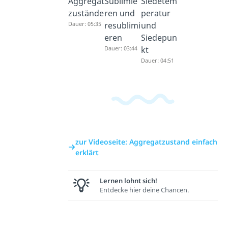
Aggregat
Sublimie
Siedetem
zustände
ren und
peratur
Dauer: 05:35
resublimi
und
eren
Siedepun
Dauer: 03:44
kt
Dauer: 04:51
zur Videoseite: Aggregatzustand einfach
erklärt
Lernen lohnt sich!
Entdecke hier deine Chancen.