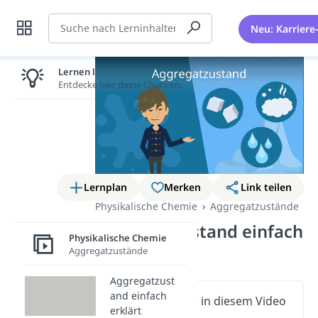
Suche
Neu: Karriere
Lernen lohnt sich!
Entdecke hier deine Chancen.
Lernplan
Merken
Link teilen
Physikalische Chemie
Aggregatzustände
Aggregatzustand einfach
Physikalische Chemie
erklärt
Aggregatzustände
Aggregatzust
and einfach
Wichtige Inhalte in diesem Video
erklärt