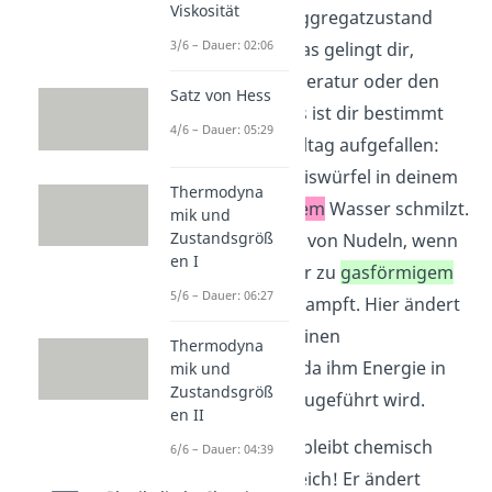
Viskosität
Du kannst einen Aggregatzustand
3/6 – Dauer: 02:06
auch verändern. Das gelingt dir,
indem du die Temperatur oder den
Satz von Hess
Druck änderst. Das ist dir bestimmt
4/6 – Dauer: 05:29
schon einmal im Alltag aufgefallen:
Wenn dein
fester
Eiswürfel in deinem
Thermodyna
Getränk zu
flüssigem
Wasser schmilzt.
mik und
Zustandsgröß
Oder beim Kochen von Nudeln, wenn
en I
das
flüssige
Wasser zu
gasförmigem
5/6 – Dauer: 06:27
Wasserdampf verdampft. Hier ändert
das Wasser also seinen
Thermodyna
Aggregatzustand, da ihm Energie in
mik und
Zustandsgröß
Form von Wärme zugeführt wird.
en II
Wichtig:
Der Stoff bleibt chemisch
6/6 – Dauer: 04:39
gesehen immer gleich! Er ändert