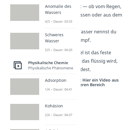
besten bekannt — ob vom Regen,
Anomalie des
Wassers
in Seen und Flüssen oder aus dem
4/5 – Dauer: 03:33
Wasserhahn.
Gasförmiges
Wasser nennst du
Schweres
auch Wasserdampf.
Wasser
5/5 – Dauer: 04:20
Ein weiteres Beispiel ist das feste
Wachs einer Kerze, das flüssig wird,
Physikalische Chemie
Physikalische Phänomene
wenn du sie anzündest.
Studyflix vernetzt: Hier ein Video aus
Adsorption
einem anderen Bereich
1/6 – Dauer: 04:41
Kohäsion
2/6 – Dauer: 04:37