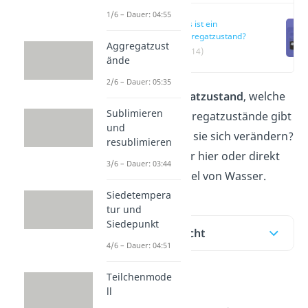
1/6 – Dauer: 04:55
Was ist ein
Aggregatzustand?
Aggregatzust
(00:14)
ände
2/6 – Dauer: 05:35
Was ist ein
Aggregatzustand
, welche
Sublimieren
verschiedenen Aggregatzustände gibt
und
es und wie können sie sich verändern?
resublimieren
Das erklären wir dir hier oder direkt
3/6 – Dauer: 03:44
im
Video
am Beispiel von Wasser.
Siedetempera
tur und
Siedepunkt
Inhaltsübersicht
4/6 – Dauer: 04:51
Teilchenmode
Was ist ein
ll