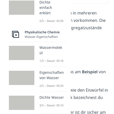
Dichte
einfach
Viele Stoffe können in mehreren
erklärt
Aggregatzuständen vorkommen. Die
5/5 – Dauer: 02:58
drei klassischen Aggregatzustände
Physikalische Chemie
sind:
Wasser Eigenschaften
fest,
Wassermolek
ül
flüssig
und
gasförmig
1/5 – Dauer: 05:18
Schauen wir uns das am
Beispiel
von
Eigenschaften
von Wasser
Wasser an:
2/5 – Dauer: 05:20
Festes
Wasser wie den Eiswürfel in
deinem Getränk bezeichnest du
Dichte Wasser
als Eis.
3/5 – Dauer: 05:10
Flüssiges
Wasser ist dir sicher am