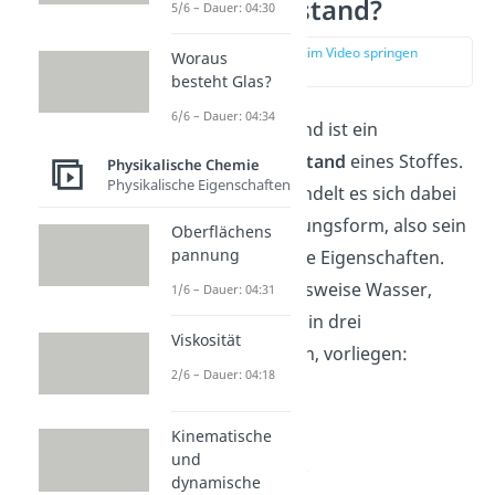
Aggregatzustand?
5/6 – Dauer: 04:30
zur Stelle im Video springen
Woraus
(00:14)
besteht Glas?
6/6 – Dauer: 04:34
Ein Aggregatzustand ist ein
physikalischer Zustand
eines Stoffes.
Physikalische Chemie
Physikalische Eigenschaften
Einfach gesagt, handelt es sich dabei
um seine Erscheinungsform, also sein
Oberflächens
pannung
Aussehen und seine Eigenschaften.
Stoffe, wie beispielsweise Wasser,
1/6 – Dauer: 04:31
können insgesamt in drei
Viskosität
Aggregatzuständen, vorliegen:
2/6 – Dauer: 04:18
fest
,
flüssig
Kinematische
und
und
gasförmig
.
dynamische