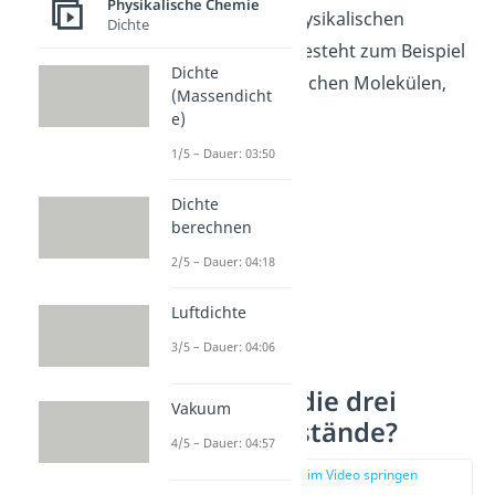
Physikalische Chemie
lediglich seinen physikalischen
Dichte
Zustand. Wasser besteht zum Beispiel
Dichte
immer aus den gleichen Molekülen,
(Massendicht
nämlich H
O.
e)
2
1/5 – Dauer: 03:50
Dichte
berechnen
2/5 – Dauer: 04:18
Luftdichte
3/5 – Dauer: 04:06
Wie heißen die drei
Vakuum
Aggregatzustände?
4/5 – Dauer: 04:57
zur Stelle im Video springen
(00:51)