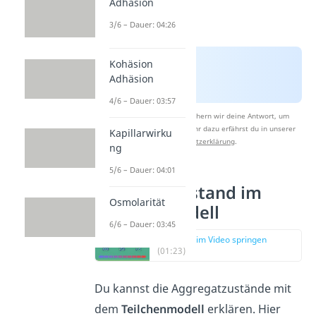
Adhäsion
3/6 – Dauer: 04:26
Kohäsion
Adhäsion
4/6 – Dauer: 03:57
Nach Beantwortung speichern wir deine Antwort, um
Studyflix zu verbessern. Mehr dazu erfährst du in unserer
Kapillarwirku
Datenschutzerklärung
.
ng
5/6 – Dauer: 04:01
Aggregatzustand im
Osmolarität
Teilchenmodell
6/6 – Dauer: 03:45
zur Stelle im Video springen
(01:23)
Du kannst die Aggregatzustände mit
dem
Teilchenmodell
erklären. Hier