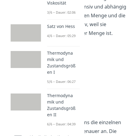
Viskosität
Masse ist also extensiv und abhängig
3/6 – Dauer: 02:06
von der betrachteten Menge und die
Temperatur intensiv, weil sie
Satz von Hess
unabhängig von der Menge ist.
4/6 – Dauer: 05:29
Thermodyna
mik und
Zustandsgröß
en I
5/6 – Dauer: 06:27
Thermodyna
mik und
Temperatur
Zustandsgröß
en II
Jetzt schauen wir uns die einzelnen
6/6 – Dauer: 04:39
Zustandsgrößen genauer an. Die