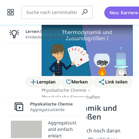
Suche
Neu: Karriere
Lernen lohnt sich!
Entdecke hier deine Chancen.
Lernplan
Merken
Link teilen
Physikalische Chemie
Physikalische Eigenschaften
Physikalische Chemie
Thermodynamik und
Aggregatzustände
Zustandsgrößen
Aggregatzust
and einfach
Hallo! Du kannst dich noch daran
erklärt