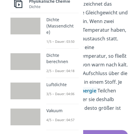
Physikalische Chemie
Temperatur T kennzeichnet das
Dichte
thermodynamische Gleichgewicht und
Dichte
hat die Einheit Kelvin. Wenn zwei
(Massendicht
Körper die gleiche Temperatur haben,
e)
findet kein Wärmeaustausch statt.
1/5 – Dauer: 03:50
Haben zwei Körper eine
Dichte
unterschiedliche Temperatur, so fließt
berechnen
die Wärme immer von warm nach kalt.
2/5 – Dauer: 04:18
Sie gibt außerdem Aufschluss über die
Teilchenbewegung in einem Stoff. Je
Luftdichte
mehr
kinetische Energie
Teilchen
3/5 – Dauer: 04:06
haben und je stärker sie deshalb
aneinander reiben, desto größer ist
Vakuum
die Temperatur.
4/5 – Dauer: 04:57