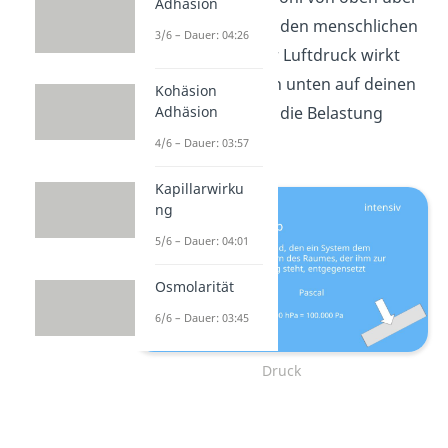
Adhäsion
23 Tonnen Luft auf den menschlichen
3/6 – Dauer: 04:26
Körper wirken. Der Luftdruck wirkt
allerdings auch von unten auf deinen
Kohäsion
Adhäsion
Arm, wodurch sich die Belastung
aufhebt.
4/6 – Dauer: 03:57
Kapillarwirku
ng
5/6 – Dauer: 04:01
Osmolarität
6/6 – Dauer: 03:45
Druck