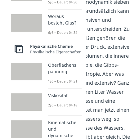
gibt es in der Thermodynamik sieben
5/6 – Dauer: 04:30
Zustandsgrößen. Grundsätzlich kann
Woraus
man zwischen intensiven und
besteht Glas?
extensiven Größen unterscheiden. Zu
6/6 – Dauer: 04:34
den intensiven Größen gehören die
Physikalische Chemie
Temperatur und der Druck, extensive
Physikalische Eigenschaften
Größen sind das Volumen, die innere
Energie, die Enthalpie, die Gibbs-
Oberflächens
pannung
Energie und die Entropie. Aber was
1/6 – Dauer: 04:31
bedeutet intensiv und extensiv? Ganz
einfach: stell dir einen Liter Wasser
Viskosität
vor. Er hat eine Masse und eine
2/6 – Dauer: 04:18
Temperatur. Schüttet man jetzt einen
halben Liter des Wassers weg, so
Kinematische
ändert sich die Masse des Wassers,
und
dynamische
die Temperatur bleibt aber gleich. Die