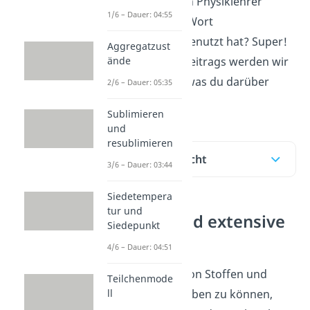
erinnern, dass dein Physiklehrer
1/6 – Dauer: 04:55
schon einmal das Wort
Zustandsgrößen benutzt hat? Super!
Aggregatzust
ände
Innerhalb dieses Beitrags werden wir
dir alles erklären, was du darüber
2/6 – Dauer: 05:35
wissen musst!
Sublimieren
und
resublimieren
Inhaltsübersicht
3/6 – Dauer: 03:44
Siedetempera
tur und
Intensive und extensive
Siedepunkt
Größen
4/6 – Dauer: 04:51
Um den Zustand von Stoffen und
Teilchenmode
ll
Systemen beschreiben zu können,