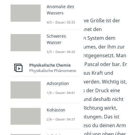
Druck
Anomalie des
Wassers
Die nächste intensive Größe ist der
4/5 – Dauer: 03:33
Druck p. Er bezeichnet den
Schweres
Widerstand, den ein System dem
Wasser
Verkleinern des Raumes, der ihm zur
5/5 – Dauer: 04:20
Verfügung steht, entgegensetzt. Man
misst den Druck in Pascal oder bar. Er
Physikalische Chemie
Physikalische Phänomene
kann als Quotient aus Kraft und
Fläche dargestellt werden. Wichtig ist,
Adsorption
dass du weißt, dass der Druck eine
1/6 – Dauer: 04:41
skalare Größe hat und deshalb nicht
in eine bestimmte Richtung wirkt,
Kohäsion
sondern in alle Richtungen. Das ist
2/6 – Dauer: 04:37
auch der Grund wieso du deinen Arm
heben kannst, obwohl von oben über