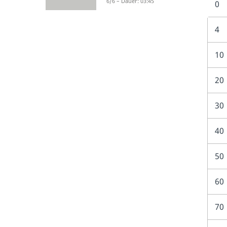
6/6 – Dauer: 03:45
0
4
10
20
30
40
50
60
70