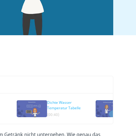
Dichte Wasser
Die A
Temperatur Tabelle
Wass
(00:40)
(01:1
nem Getränk nicht untergehen. Wie genau das