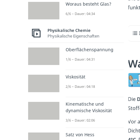
Woraus besteht Glas?
funkt
6/6 – Dauer: 04:34
Physikalische Chemie
Physikalische Eigenschaften
Oberflächenspannung
Wa
1/6 – Dauer: 04:31
Viskosität
2/6 – Dauer: 04:18
Die
D
Kinematische und
Stoff
dynamische Viskosität
3/6 – Dauer: 02:06
Vor 
Dich
Satz von Hess
4°C
.