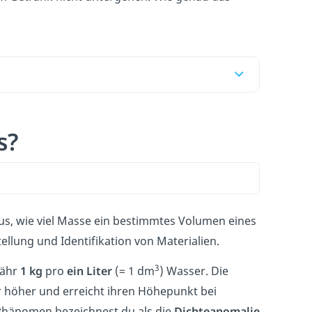
rs?
 aus, wie viel Masse ein bestimmtes Volumen eines
tellung und Identifikation von Materialien.
3
fähr
1 kg
pro
ein Liter
(= 1 dm
) Wasser. Die
 höher und erreicht ihren Höhepunkt bei
es Phänomen bezeichnest du als die
Dichteanomalie