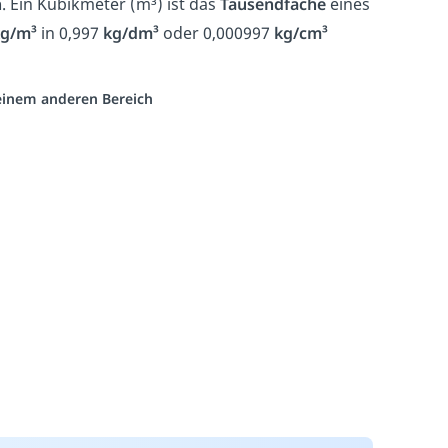
n
. Ein Kubikmeter (m³) ist das
Tausendfache
eines
kg/m³
in 0,997
kg/dm³
oder 0,000997
kg/cm³
 einem anderen Bereich