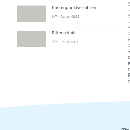
Knotenpunktverfahren
D
6/7 – Dauer: 06:35
D
Ritterschnitt
D
7/7 – Dauer: 03:00
D
D
D
R
D