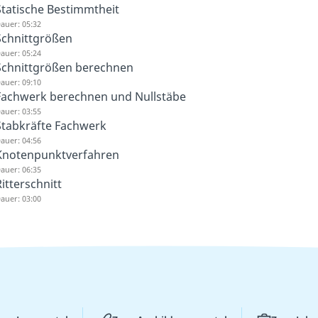
Statische Bestimmtheit
auer: 05:32
Schnittgrößen
auer: 05:24
Schnittgrößen berechnen
auer: 09:10
Fachwerk berechnen und Nullstäbe
auer: 03:55
Stabkräfte Fachwerk
auer: 04:56
Knotenpunktverfahren
auer: 06:35
itterschnitt
auer: 03:00