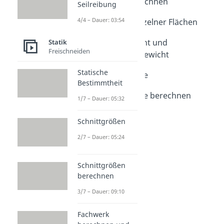
Schwerpunkt berechnen
Seilreibung
Dauer: 05:26
4/4 – Dauer: 03:54
Schwerpunkte einzelner Flächen
Dauer: 05:00
Kräftegleichgewicht und
Statik
Freischneiden
Momentengleichgewicht
Dauer: 05:20
Statische
Gleichgewichtslage
Bestimmtheit
Dauer: 09:03
Gleichgewichtslage berechnen
1/7 – Dauer: 05:32
Dauer: 05:02
Schnittgrößen
2/7 – Dauer: 05:24
Schnittgrößen
berechnen
3/7 – Dauer: 09:10
Fachwerk