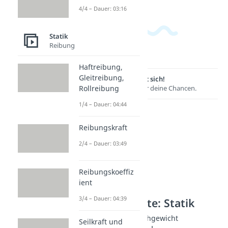
4/4 – Dauer: 03:16
Statik
Reibung
Haftreibung,
Gleitreibung,
Lernen lohnt sich!
Entdecke hier deine Chancen.
Rollreibung
1/4 – Dauer: 04:44
Reibungskraft
2/4 – Dauer: 03:49
Reibungskoeffiz
ient
3/4 – Dauer: 04:39
Weitere Inhalte: Statik
Schwerpunkt & Gleichgewicht
Seilkraft und