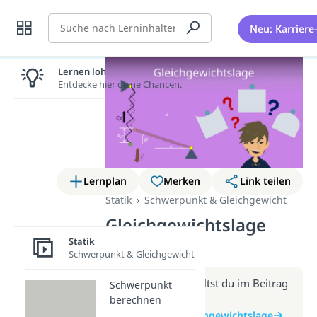
Suche
Neu: Karriere
Lernen lohnt sich!
Entdecke hier deine Chancen.
Lernplan
Merken
Link teilen
Statik
Schwerpunkt & Gleichgewicht
Gleichgewichtslage
(Video)
Statik
Schwerpunkt & Gleichgewicht
Weitere Infos erhältst du im Beitrag
Schwerpunkt
zum Video
berechnen
zum Beitrag: Gleichgewichtslage