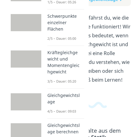
1/5 – Dauer: 05:26
Schwerpunkte
In diesem Video erfährst du, wie die
einzelner
Gleichgewichtslage funktioniert! Wir
Flächen
erklären dir, was es bedeutet, wenn
2/5 – Dauer: 05:00
ein Körper im Gleichgewicht ist und
Kräftegleichge
welche Kräfte dabei eine Rolle
wicht und
spielen. So kannst du verstehen, wie
Momentengleic
Objekte in Ruhe bleiben oder sich
hgewicht
bewegen. Viel Spaß beim Lernen!
3/5 – Dauer: 05:20
Gleichgewichtsl
age
4/5 – Dauer: 09:03
Gleichgewichtsl
Beliebte Inhalte aus dem
age berechnen