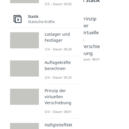
Bereich
Statik
5/5 – Dauer: 05:02
Statik
Loslager
Auflage
Prinzip
Statische Kräfte
und
kräfte
der
Festlage
berechn
virtuelle
Loslager und
r
en
n
Festlager
Dauer: 06:20
Dauer: 05:35
Verschie
1/4 – Dauer: 06:20
bung
Dauer: 08:01
Auflagekräfte
berechnen
2/4 – Dauer: 05:35
Prinzip der
virtuellen
Verschiebung
3/4 – Dauer: 08:01
Haftgleiteffekt