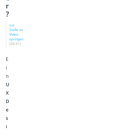
r
?
zur
Stelle im
Video
springen
(00:41)
E
i
n
U
X
D
e
s
i