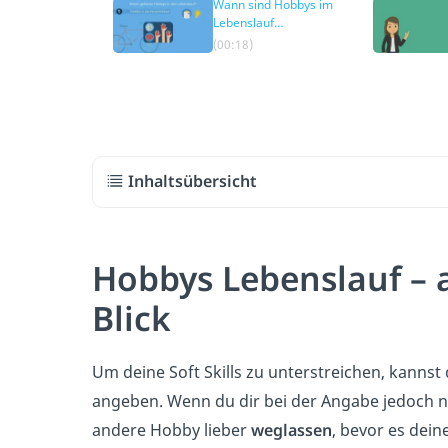
Wann sind Hobbys im
Lebenslauf
besonders
(00:18)
vorteilhaft?
Inhaltsübersicht
Hobbys Lebenslauf – a
Blick
Um deine Soft Skills zu unterstreichen, kannst
angeben. Wenn du dir bei der Angabe jedoch nic
andere Hobby lieber
weglassen
, bevor es dei