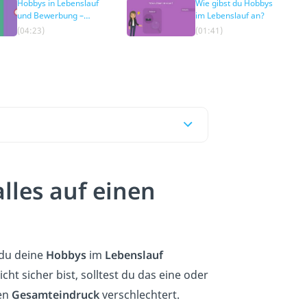
Hobbys in Lebenslauf
Wie gibst du Hobbys
und Bewerbung –
im Lebenslauf an?
Fehler
(04:23)
(01:41)
lles auf einen
 du deine
Hobbys
im
Lebenslauf
ht sicher bist, solltest du das eine oder
nen
Gesamteindruck
verschlechtert.