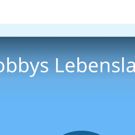
f
angelst du dir deinen Traumjob! Welche Aktivitäten gut 