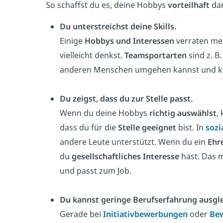
So schaffst du es, deine Hobbys
vorteilhaft
dar
Du unterstreichst deine Skills.
Einige
Hobbys und Interessen
verraten me
vielleicht denkst.
Teamsportarten
sind z. B
anderen Menschen umgehen kannst und körp
Du zeigst, dass du zur Stelle passt.
Wenn du deine Hobbys
richtig auswählst
,
dass du für die
Stelle geeignet
bist. In
sozi
andere Leute unterstützt. Wenn du ein
Ehr
du
gesellschaftliches
Interesse
hast. Das m
und passt zum Job.
Du kannst geringe Berufserfahrung ausgle
Gerade bei
Initiativbewerbungen
oder
Bew