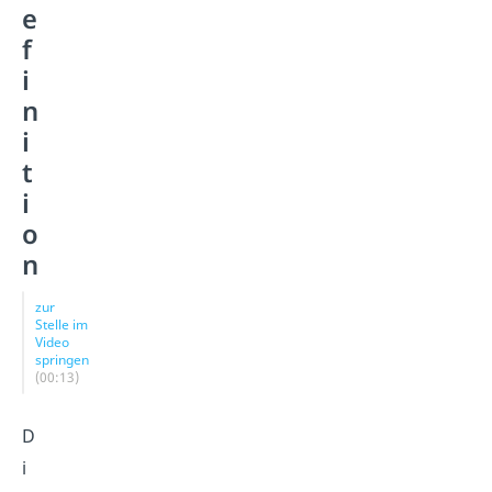
e
f
i
n
i
t
i
o
n
zur
Stelle im
Video
springen
(00:13)
D
i