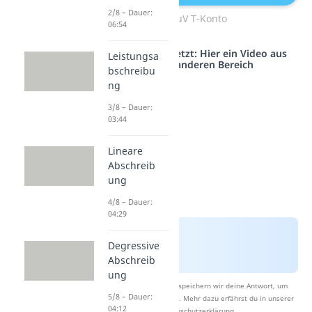
2/8 – Dauer:
GuV T-Konto
06:54
Studyflix vernetzt: Hier ein Video aus
Leistungsa
einem anderen Bereich
bschreibu
ng
3/8 – Dauer:
03:44
Lineare
Abschreib
ung
4/8 – Dauer:
04:29
Degressive
Abschreib
ung
Nach Beantwortung speichern wir deine Antwort, um
5/8 – Dauer:
Studyflix zu verbessern. Mehr dazu erfährst du in unserer
04:12
Datenschutzerklärung
.