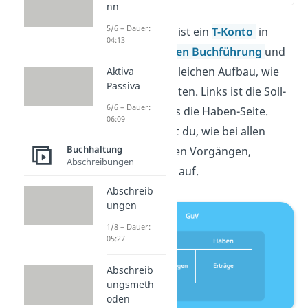
nn
5/6 – Dauer:
Das GuV Konto ist ein
T-Konto
in
04:13
deiner
Doppelten Buchführung
und
hat somit den gleichen Aufbau, wie
Aktiva
Passiva
alle andern Konten. Links ist die Soll-
6/6 – Dauer:
Seite und rechts die Haben-Seite.
06:09
Auch hier stellst du, wie bei allen
Buchhaltung
buchhalterischen Vorgängen,
Abschreibungen
Buchungssätze auf.
Abschreib
ungen
1/8 – Dauer:
05:27
Abschreib
ungsmeth
oden