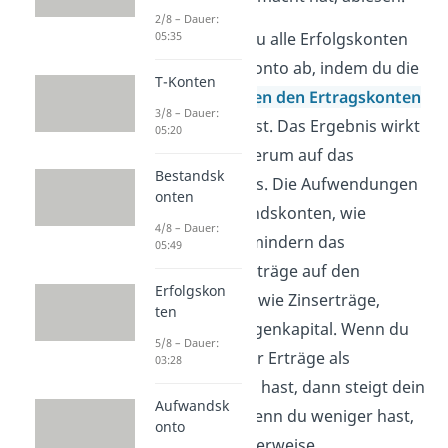
2/8 – Dauer:
Dazu schließt du alle Erfolgskonten
05:35
auf dem GuV Konto ab, indem du die
T-Konten
Aufwandskonten
den
Ertragskonten
3/8 – Dauer:
gegenüberstellst. Das Ergebnis wirkt
05:20
sich dann wiederum auf das
Bestandsk
Eigenkapital aus. Die Aufwendungen
onten
auf den Aufwandskonten, wie
4/8 – Dauer:
Mietaufwand, mindern das
05:49
Eigenkapital, Erträge auf den
Erfolgskon
Ertragskonten, wie Zinserträge,
ten
erhöhen das Eigenkapital. Wenn du
5/8 – Dauer:
insgesamt mehr Erträge als
03:28
Aufwendungen hast, dann steigt dein
Aufwandsk
Eigenkapital, wenn du weniger hast,
onto
sinkt es logischerweise.