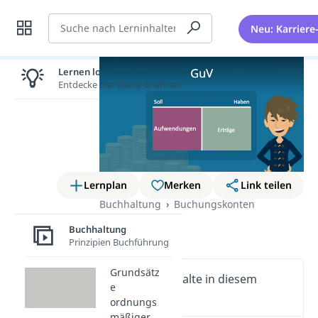
Suche
Neu: Karriere
Lernen lohnt sich!
Entdecke hier deine Chancen.
Lernplan
Merken
Link teilen
Buchhaltung
Buchungskonten
GuV
Buchhaltung
Prinzipien Buchführung
Grundsätz
Wichtige Inhalte in diesem
e
Video
ordnungs
mäßiger