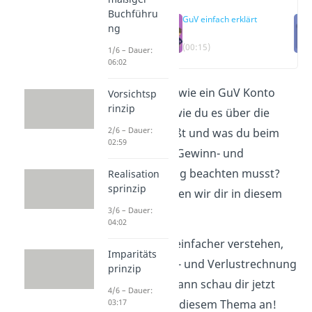
Buchführu
GuV einfach erklärt
ng
(00:15)
1/6 – Dauer:
06:02
Du fragst dich, wie ein GuV Konto
Vorsichtsp
rinzip
aufgebaut ist, wie du es über die
2/6 – Dauer:
Bilanz abschließt und was du beim
02:59
Erstellen einer Gewinn- und
Verlustrechnung beachten musst?
Realisation
sprinzip
Das alles erklären wir dir in diesem
3/6 – Dauer:
Beitrag.
04:02
Du willst noch einfacher verstehen,
Imparitäts
wie die Gewinn- und Verlustrechnung
prinzip
funktioniert? Dann schau dir jetzt
4/6 – Dauer:
unser Video zu diesem Thema an!
03:17