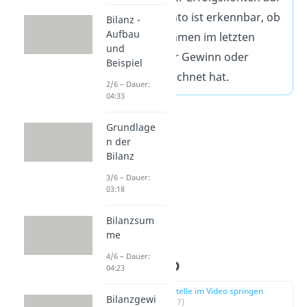
dem GuV Konto ist erkennbar, ob
Bilanz -
Aufbau
das Unternehmen im letzten
und
Geschäftsjahr Gewinn oder
Beispiel
Verlust verzeichnet hat.
2/6 – Dauer:
04:33
Grundlage
n der
Bilanz
3/6 – Dauer:
03:18
Bilanzsum
me
4/6 – Dauer:
GuV Konto
04:23
zur Stelle im Video springen
Bilanzgewi
(00:37)