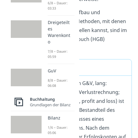
6/8 – Dauer:
03:33
Der formale Aufbau und
verschiedene Methoden, mit denen
Dreigeteilt
es
du die GuV erstellen kannst, sind im
Warenkont
Handelsgesetzbuch (HGB)
o
festgehalten.
7/8 – Dauer:
05:59
Definition
GuV
8/8 – Dauer:
Die
GuV
(auch G&V, lang:
06:08
Gewinn- und Verlustrechnung;
Buchhaltung
Englisch: P&L, profit and loss) ist
Grundlagen der Bilanz
ein wichtiger Bestandteil des
Bilanz
Jahresabschlusses eines
Unternehmens. Nach dem
1/6 – Dauer:
05:06
Abschluss aller Erfolgskonten auf