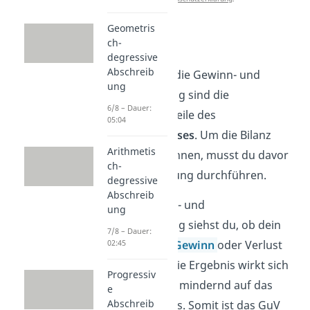
Geometris
Bilanz
ch-
degressive
Abschreib
Die Bilanz und die Gewinn- und
ung
Verlustrechnung sind die
6/8 – Dauer:
Hauptbestandteile des
05:04
Jahresabschlusses
. Um die Bilanz
Arithmetis
erstellen zu können, musst du davor
ch-
die GuV Rechnung durchführen.
degressive
Abschreib
Mit der Gewinn- und
ung
Verlustrechnung siehst du, ob dein
7/8 – Dauer:
Unternehmen
Gewinn
oder Verlust
02:45
gemacht hat. Die Ergebnis wirkt sich
Progressiv
erhöhend oder mindernd auf das
e
Abschreib
Eigenkapital aus. Somit ist das GuV