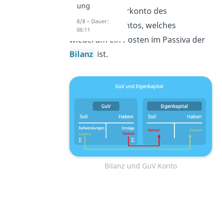
ung
Konto ein Unterkonto des
8/8 – Dauer:
Eigenkapitalkontos, welches
06:11
wiederum ein Posten im Passiva der
Bilanz
ist.
Bilanz und GuV Konto