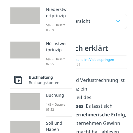
Niederstw
ertprinzip
Inhaltsübersicht
5/6 – Dauer:
03:59
Höchstwer
GuV einfach erklärt
tprinzip
6/6 – Dauer:
zur Stelle im Video springen
(00:15)
02:35
Buchhaltung
Die Gewinn- und Verlustrechnung ist
Buchungskonten
neben der Bilanz ein
Buchung
Hauptbestandteil des
1/8 – Dauer:
Jahresabschlusses
. Es lässt sich
03:52
daraus der
unternehmerische Erfolg
,
also ob dein Unternehmen Gewinn
Soll und
Haben
oder Verlust gemacht hat, ablesen.