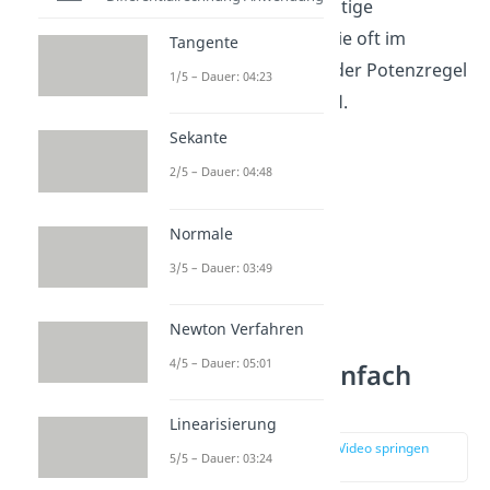
uns eine weitere wichtige
Ableitungsregel an, die oft im
Tangente
Zusammenhang mit der Potenzregel
1/5 – Dauer: 04:23
steht: die
Faktorregel
.
Sekante
2/5 – Dauer: 04:48
Normale
3/5 – Dauer: 03:49
Newton Verfahren
4/5 – Dauer: 05:01
Faktorregel einfach
erklärt
Linearisierung
zur Stelle im Video springen
5/5 – Dauer: 03:24
(02:10)