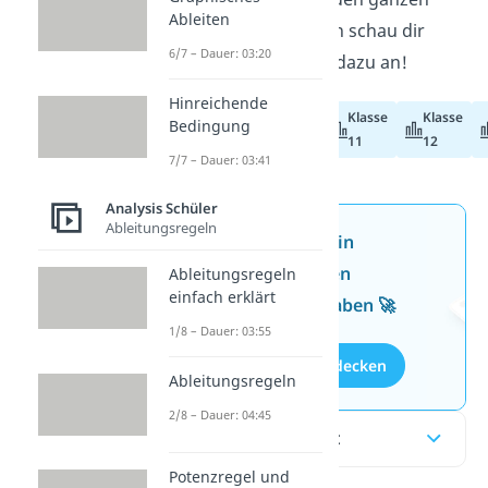
Ableiten
Artikel zu lesen? Dann schau dir
6/7 – Dauer: 03:20
einfach unser
Video
dazu an!
Hinreichende
Klasse
Klasse
Bedingung
Abiturvorbereitung
11
12
7/7 – Dauer: 03:41
Analysis Schüler
Ableitungsregeln
Jetzt neu: Teste dein
Wissen mit unseren
Ableitungsregeln
einfach erklärt
kostenlosen Aufgaben 🚀
1/8 – Dauer: 03:55
Aufgaben entdecken
Ableitungsregeln
2/8 – Dauer: 04:45
Inhaltsübersicht
Potenzregel und