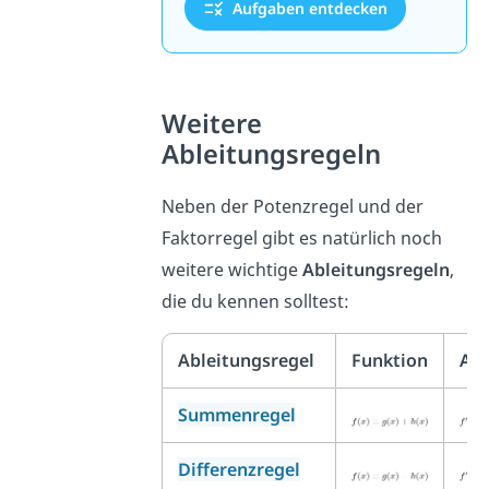
Aufgaben entdecken
Weitere
Ableitungsregeln
Neben der Potenzregel und der
Faktorregel gibt es natürlich noch
weitere wichtige
Ableitungsregeln
,
die du kennen solltest:
Ableitungsregel
Funktion
Abl
Summenregel
Differenzregel