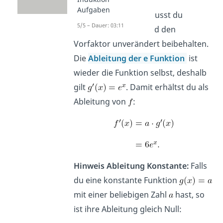
Aufgaben
Für die Faktorregel musst du
5/5 – Dauer: 03:11
ableiten
und den
Vorfaktor unverändert beibehalten.
Die
Ableitung der e Funktion
ist
wieder die Funktion selbst, deshalb
gilt
. Damit erhältst du als
Ableitung von
:
Hinweis Ableitung Konstante:
Falls
du eine konstante Funktion
mit einer beliebigen Zahl
hast, so
ist ihre Ableitung gleich Null: