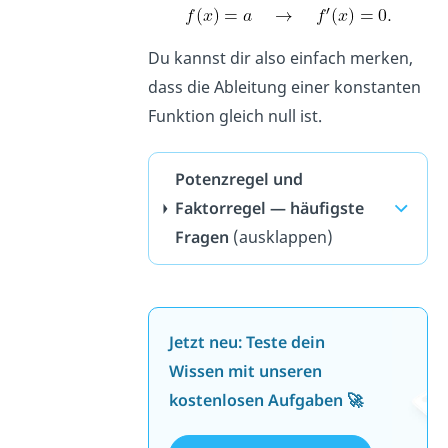
Du kannst dir also einfach merken,
dass die Ableitung einer konstanten
Funktion gleich null ist.
Potenzregel und
Faktorregel — häufigste
Fragen
(ausklappen)
Jetzt neu: Teste dein
Wissen mit unseren
kostenlosen Aufgaben 🚀