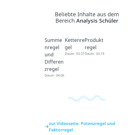
Beliebte Inhalte aus dem
Bereich
Analysis Schüler
Summe
Kettenre
Produkt
nregel
gel
regel
und
Dauer: 03:37
Dauer: 03:19
Differen
zregel
Dauer: 04:06
zur Videoseite: Potenzregel und
Faktorregel