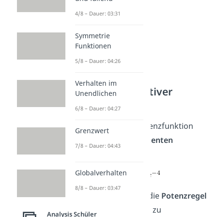
4/8 – Dauer: 03:31
Symmetrie
Funktionen
5/8 – Dauer: 04:26
Verhalten im
Beispiel 2: negativer
Unendlichen
Exponent
6/8 – Dauer: 04:27
Nun hast du eine Potenzfunktion
Grenzwert
mit
negativem Exponenten
7/8 – Dauer: 04:43
gegeben
Globalverhalten
8/8 – Dauer: 03:47
und wendest erneut die
Potenzregel
an, um ihre Ableitung zu
Analysis Schüler