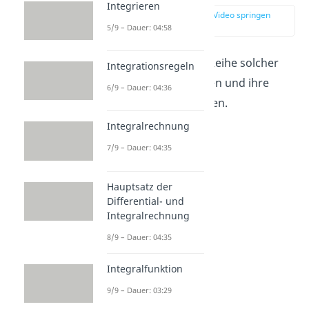
Integrieren
zur Stelle im Video springen
(02:46)
5/9 – Dauer: 04:58
Nun wollen wir eine Reihe solcher
Integrationsregeln
Funktionen betrachten und ihre
6/9 – Dauer: 04:36
Ableitungen berechnen.
Integralrechnung
7/9 – Dauer: 04:35
Hauptsatz der
Differential- und
Integralrechnung
8/9 – Dauer: 04:35
Beispiel 1
Integralfunktion
9/9 – Dauer: 03:29
Du hast die Funktion