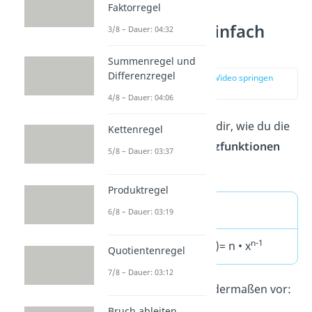
Faktorregel
Potenzregel einfach
3/8 – Dauer: 04:32
erklärt
Summenregel und
Differenzregel
zur Stelle im Video springen
(00:10)
4/8 – Dauer: 04:06
Die Potenzregel sagt dir, wie du die
Kettenregel
Ableitung von
Potenzfunktionen
5/8 – Dauer: 03:37
n
f(x) = x
berechnest.
Produktregel
Potenzregel
6/8 – Dauer: 03:19
n
n-1
f(x)= x
→ f'(x)= n • x
Quotientenregel
7/8 – Dauer: 03:12
Du gehst also folgendermaßen vor:
Bruch ableiten