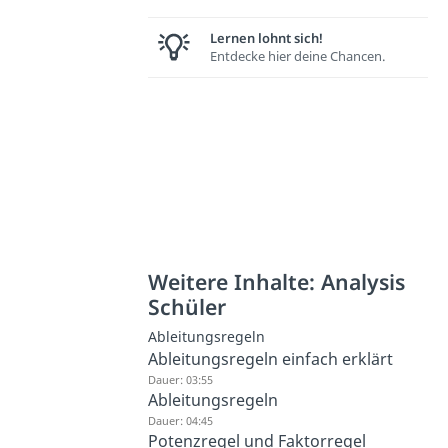
Lernen lohnt sich!
Entdecke hier deine Chancen.
Weitere Inhalte: Analysis
Schüler
Ableitungsregeln
Ableitungsregeln einfach erklärt
Dauer: 03:55
Ableitungsregeln
Dauer: 04:45
Potenzregel und Faktorregel