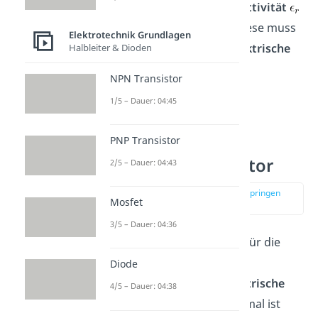
materialspezifische
Permittivität
mit betrachtet werden. Diese muss
Elektrotechnik Grundlagen
einfach mit
, was die
elektrische
Halbleiter & Dioden
Feldkonstante
darstellt,
NPN Transistor
multipliziert werden.
1/5 – Dauer: 04:45
PNP Transistor
Kapazität
Plattenkondensator
2/5 – Dauer: 04:43
zur Stelle im Video springen
Mosfet
(00:31)
3/5 – Dauer: 04:36
Die
Kapazität
ist ein Maß für die
Eigenschaft eines
Diode
Plattenkondensators
elektrische
4/5 – Dauer: 04:38
Energie zu speichern
. Formal ist