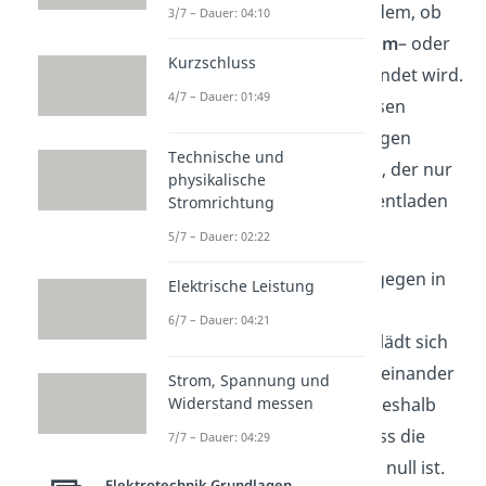
in seiner Funktion je nachdem, ob
3/7 – Dauer: 04:10
dieser in einem
Gleichstrom
– oder
Kurzschluss
Wechselstromkreis
verwendet wird.
4/7 – Dauer: 01:49
In Ersterem kannst du diesen
aufladen und als kurzfristigen
Technische und
Energiespeicher
benutzen, der nur
physikalische
durch einen Verbraucher entladen
Stromrichtung
wird.
5/7 – Dauer: 02:22
Wird ein Kondensator hingegen in
Elektrische Leistung
einen
Wechselstromkreis
6/7 – Dauer: 04:21
eingebaut, so entlädt und lädt sich
dieser immer direkt hintereinander
Strom, Spannung und
mit elektrischer Energie. Deshalb
Widerstand messen
gilt im zeitlichen Mittel, dass die
7/7 – Dauer: 04:29
elektrische Leistung gleich null ist.
Elektrotechnik Grundlagen