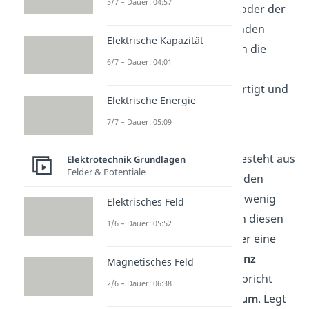
5/7 – Dauer: 04:57
der
Zylinderkondensator
oder der
Kugelkondensator
verstanden
Elektrische Kapazität
werden. Außerdem werden die
6/7 – Dauer: 04:01
Plattenkondensatoren am
häufigsten industriell gefertigt und
Elektrische Energie
finden sich zum Beispiel in
7/7 – Dauer: 05:09
Computern wieder.
Der Plattenkondensator besteht aus
Elektrotechnik Grundlagen
Felder & Potentiale
zwei sich gegenüberliegenden
Metallplatten
. Es sollte so wenig
Elektrisches Feld
Platz wie möglich zwischen diesen
1/6 – Dauer: 05:52
sein. Befindet sich
Luft
oder eine
andere
isolierende Substanz
Magnetisches Feld
zwischen den Platten, so spricht
2/6 – Dauer: 06:38
man von einem
Dielektrikum
. Legt