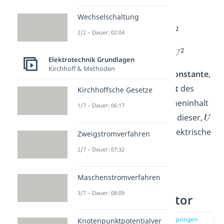
Energie gegeben durch:
Wechselschaltung
2/2 – Dauer: 02:04
oder
Elektrotechnik Grundlagen
Kirchhoff & Methoden
ist die elektrische
Feldkonstante
,
die relative
Permittivität
des
Kirchhoffsche Gesetze
Dielektrikums
,
der Flächeninhalt
1/7 – Dauer: 06:17
der Platten,
der Abstand dieser,
die Spannung und
die elektrische
Zweigstromverfahren
Feldstärke
.
2/7 – Dauer: 07:32
Maschenstromverfahren
Energiedichte
3/7 – Dauer: 08:09
Plattenkondensator
zur Stelle im Video springen
Knotenpunktpotentialver