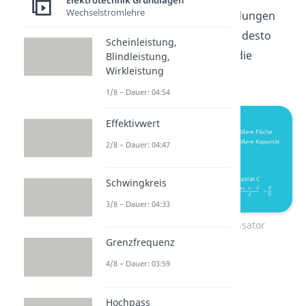
Elektrotechnik Grundlagen
Wechselstromlehre
Platten ist, desto mehr Ladungen
haben auf ihnen Platz und desto
Scheinleistung,
größer ist demnach auch die
Blindleistung,
Wirkleistung
Kondensatorkapazität.
1/8 – Dauer: 04:54
Effektivwert
2/8 – Dauer: 04:47
Schwingkreis
3/8 – Dauer: 04:33
Kapazität Plattenkondensator
Grenzfrequenz
4/8 – Dauer: 03:59
Hochpass