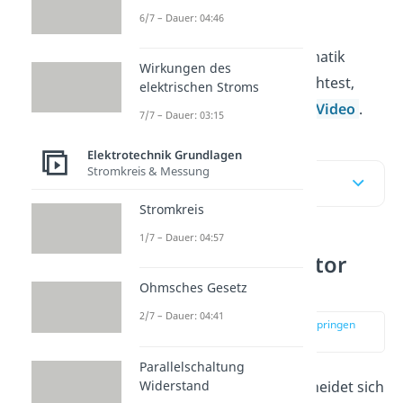
6/7 – Dauer: 04:46
Falls du weniger Text lesen
möchtest und dir die Thematik
Wirkungen des
lieber erklären lassen möchtest,
elektrischen Stroms
dann schau doch in unser
Video
.
7/7 – Dauer: 03:15
Elektrotechnik Grundlagen
Stromkreis & Messung
Inhaltsübersicht
Stromkreis
1/7 – Dauer: 04:57
Plattenkondensator
einfach erklärt
Ohmsches Gesetz
2/7 – Dauer: 04:41
zur Stelle im Video springen
(00:20)
Parallelschaltung
Widerstand
Der
Kondensator
unterscheidet sich