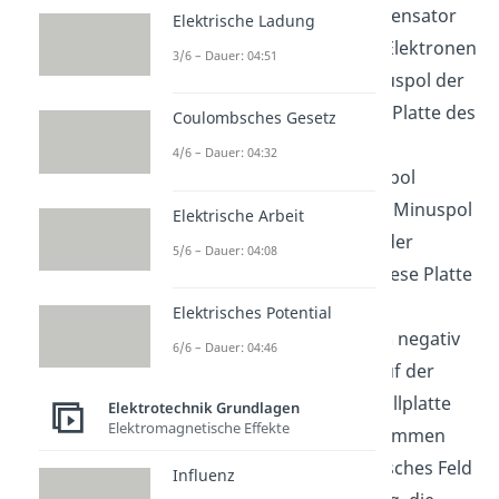
man an einen Plattenkondensator
Elektrische Ladung
Spannung an werden die Elektronen
3/6 – Dauer: 04:51
in der Schaltung vom Minuspol der
Spannungsquelle zu einer Platte des
Coulombsches Gesetz
Plattenkondensators hin
4/6 – Dauer: 04:32
abgestoßen und vom Pluspol
angezogen, um dann vom Minuspol
Elektrische Arbeit
auf der anderen Seite wieder
5/6 – Dauer: 04:08
abgestoßen zu werden. Diese Platte
lädt sich dann durch den
Elektrisches Potential
Überschuss an Elektronen
negativ
6/6 – Dauer: 04:46
auf. Dadurch bildet sich auf der
gegenüberliegenden Metallplatte
Elektrotechnik Grundlagen
Elektromagnetische Effekte
eine positive Ladung. Zusammen
erzeugen diese ein elektrisches Feld
Influenz