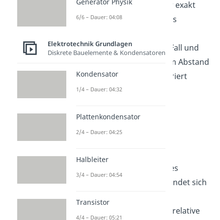
Generator Physik
und die genaue Formel für exakt
6/6 – Dauer: 04:08
diese Art des Kondensators
herzuleiten. Das
Integral
Elektrotechnik Grundlagen
angewendet auf unseren Fall und
Diskrete Bauelemente & Kondensatoren
über die Länge
bis zu dem Abstand
Kondensator
der beiden Platten integriert
ergibt:
1/4 – Dauer: 04:32
Plattenkondensator
2/4 – Dauer: 04:25
Das ist die Formel für die
Halbleiter
elektrische Spannung
eines
3/4 – Dauer: 04:54
Plattenkondensators
. Befindet sich
zwischen den Platten ein
Transistor
Dielektrikum, so muss die relative
4/4 – Dauer: 05:21