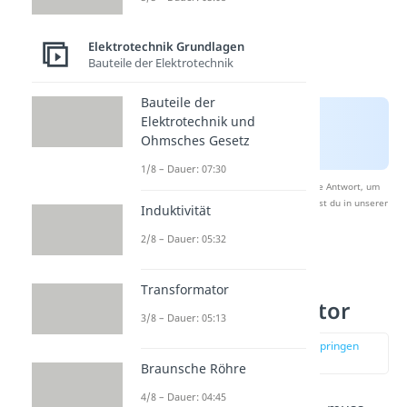
Elektrotechnik Grundlagen
Bauteile der Elektrotechnik
Bauteile der
Elektrotechnik und
Ohmsches Gesetz
1/8 – Dauer: 07:30
Nach Beantwortung speichern wir deine Antwort, um
Studyflix zu verbessern. Mehr dazu erfährst du in unserer
Induktivität
Datenschutzerklärung
.
2/8 – Dauer: 05:32
Ladung
Transformator
Plattenkondensator
3/8 – Dauer: 05:13
zur Stelle im Video springen
(02:37)
Braunsche Röhre
4/8 – Dauer: 04:45