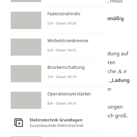
Da das E-Feld
homogen
ist, muss
auch die
Ladung
auf den
Fadenstrahlrohr
Kondensatorplatten
gleichmäßig
5/8 – Dauer: 05:28
verteilt
sein. Es gilt:
Wirbelstrombremse
6/8 – Dauer: 04:55
ist dabei die gesamte Ladung auf
einer der Kondensatorplatten
Brückenschaltung
geteilt durch die Plattenfläche
.
7/8 – Dauer: 05:19
berechnet sich also mittels
„Ladung
pro Fläche“
und heißt daher
Operationsverstärker
Flächenladungsdichte.
8/8 – Dauer: 04:14
Betragsmäßig sind die Ladungen
auf den beiden Platten gleich groß.
Elektrotechnik Grundlagen
Zusatzbauteile Elektrotechnik