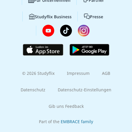
Für Unternehmen
Partner
Studyflix Business
Presse
© 2026 Studyflix
Impressum
AGB
Datenschutz
Datenschutz-Einstellungen
Gib uns Feedback
Part of the
EMBRACE family