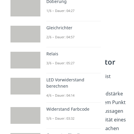
Dotierung
1/6 – Dauer: 04:27
Gleichrichter
2/6 – Dauer: 04:57
Spannung
Relais
Plattenkondensator
3/6 – Dauer: 05:27
Die
elektrische Spannung
ist
LED Vorwiderstand
definiert als räumliches
berechnen
Linienintegral
über die Feldstärke
4/6 – Dauer: 04:14
von einem Punkt A zu dem Punkt
Widerstand Farbcode
B. Sie benötigen wir, um Aussagen
5/6 – Dauer: 03:32
über die spezifische Kapazität eines
Plattenkondensators zu machen