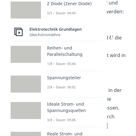
diese definiert durch ein
und
Z Diode (Zener Diode)
kann wie folgt berechnet werden:
5/5 – Dauer: 04:49
Elektrotechnik Grundlagen
Gleichstromlehre
Dabei ist
die Ladung und
die
angelegte Spannung am
Reihen- und
Parallelschaltung
Kondensator. Die Kapazität wird in
Farad
angegeben
.
1/8 – Dauer: 05:44
Spannungsteiler
2/8 – Dauer: 06:02
Die Ladung wird allgemein in der
Einheit
Coulomb
und die
Ideale Strom- und
Spannung in
Volt
gemessen.
Spannungsquellen
Ersteres lässt sich auch durch
3/8 – Dauer: 05:06
Ampere
pro
Sekunde
Reale Strom- und
ausdrücken.