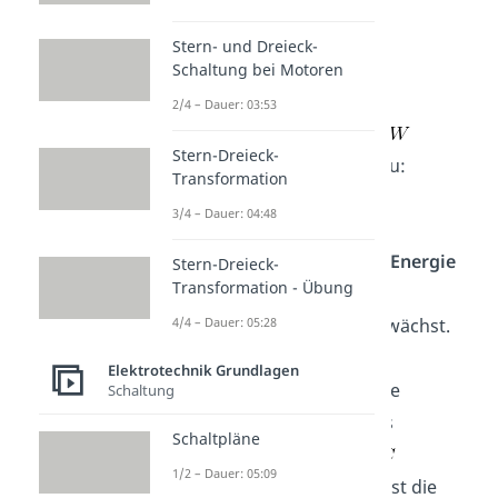
Jetzt kannst du die
Formel
Stern- und Dreieck-
Schaltung bei Motoren
2/4 – Dauer: 03:53
nach
umstellen und für
Stern-Dreieck-
einsetzen. Dann erhältst du:
Transformation
3/4 – Dauer: 04:48
Daran sieht man, dass die
Energie
Stern-Dreieck-
Transformation - Übung
des Kondensators mit der
4/4 – Dauer: 05:28
quadratischen Spannung wächst.
Diese Formel gilt für
jeden
Elektrotechnik Grundlagen
Kondensator
. Nun kann die
Schaltung
spezifische Kapazität eines
Schaltpläne
Plattenkondensators für
1/2 – Dauer: 05:09
eingesetzt werden. Somit ist die