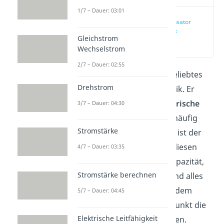
1/7 – Dauer: 03:01
Plattenkondensator
einfach erklärt
Gleichstrom
(00:20)
Wechselstrom
2/7 – Dauer: 02:55
Der
Kondensator
ist ein beliebtes
Drehstrom
Bauteil in der Elektrotechnik. Er
dient vor allem dazu,
elektrische
3/7 – Dauer: 04:30
Energie
zu speichern. Ein häufig
Stromstärke
verwendeter Kondensator ist der
Plattenkondensator
. Für diesen
4/7 – Dauer: 03:35
erklären wir dir hier die Kapazität,
Stromstärke berechnen
Ladung, elektrische Feld und alles
rund um seine Energie. Zudem
5/7 – Dauer: 04:45
lernst du zu jedem Unterpunkt die
Elektrische Leitfähigkeit
wichtigsten
Formeln
kennen.