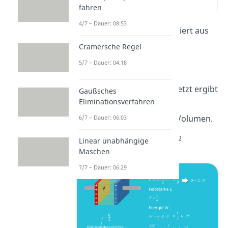
(02:22)
fahren
4/7 – Dauer: 08:53
Die
Energiedichte
ist definiert aus
Energie pro Volumen.
Cramersche Regel
5/7 – Dauer: 04:18
Die Energie
nun eingesetzt ergibt
Gaußsches
Eliminationsverfahren
die
Energiedichte
des
Plattenkondensators pro Volumen.
6/7 – Dauer: 06:03
Linear unabhängige
Maschen
7/7 – Dauer: 06:29