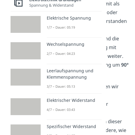
Der Kondensator kann damit als
Spannung & Widerstand
Wechselstromwiderstand
oder
Elektrische Spannung
auch
Scheinwiderstand
verstanden
1/7 – Dauer: 05:19
werden. Ebenfalls gibt der
Kondensator den Strom und die
Wechselspannung
Spannung in der Schaltung mit
2/7 – Dauer: 04:23
einer Phasenverschiebung weiter.
Der Strom eilt der Spannung um
90°
Leerlaufspannung und
voraus.
Klemmenspannung
In diesem Artikel betrachten wir
3/7 – Dauer: 05:13
einen Kondensator im
Elektrischer Widerstand
Gleichstromkreis
. Genauer
4/7 – Dauer: 03:43
betrachten wir den
Plattenkondensator
, denn dieser
Spezifischer Widerstand
kann als
Grundlage
für andere, wie