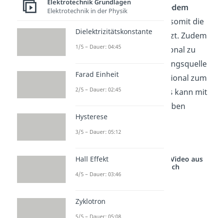
Elektrotechnik Grundlagen
zwischen den Platten an
jedem
Elektrotechnik in der Physik
Punkt
gleich stark ist und somit die
Dielektrizitätskonstante
gleiche
Feldstärke
besitzt. Zudem
1/5 – Dauer: 04:45
ist die Feldstärke proportional zu
der
Spannung
der Spannungsquelle
Farad Einheit
und umgekehrt proportional zum
2/5 – Dauer: 02:45
Abstand
der Platten. Das kann mit
folgender Formel beschrieben
Hysterese
werden:
3/5 – Dauer: 05:12
Studyflix vernetzt: Hier ein Video aus
Hall Effekt
einem anderen Bereich
4/5 – Dauer: 03:46
Zyklotron
5/5 – Dauer: 05:08