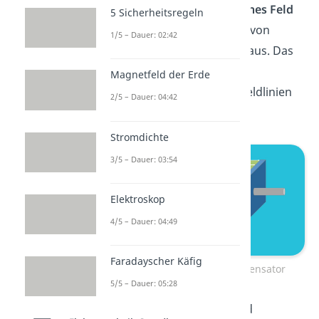
Kondensator ein
elektrisches Feld
5 Sicherheitsregeln
entsteht. Dabei gehen wir von
1/5 – Dauer: 02:42
einem homogenen E-Feld aus. Das
heißt, dass zwischen den
Magnetfeld der Erde
Kondensatorplatten alle Feldlinien
2/5 – Dauer: 04:42
parallel verlaufen.
Stromdichte
3/5 – Dauer: 03:54
Elektroskop
4/5 – Dauer: 04:49
Faradayscher Käfig
Elektrisches Feld im Kondensator
5/5 – Dauer: 05:28
Daraus folgt, dass das Feld