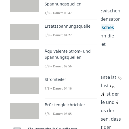
Spannungsquellen
Zusätzlich handelt es sich zwischen
4/8 – Dauer: 03:47
den Platten im Plattenkondensator
Ersatzspannungsquelle
um ein
homogenes
elektrisches
Feld
. Aufgrund dessen kann die
5/8 – Dauer: 04:27
Kapazität auch so berechnet
Äquivalente Strom- und
werden:
Spannungsquellen
6/8 – Dauer: 02:56
Die
elektrische Feldkonstante
ist
Stromteiler
und die
Dielektrizitätszahl
ist
,
7/8 – Dauer: 04:16
welche stoffspezifisch ist.
ist der
Flächeninhalt
der Elektrode und
Brückengleichrichter
der
Abstand
der beiden. Aus der
8/8 – Dauer: 05:05
letzten Formel lässt sich lesen, dass
je größer der Flächeninhalt der