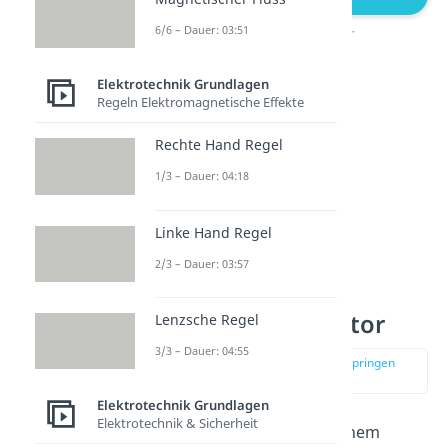
6/6 – Dauer: 03:51
Plattenkondensator
Elektrotechnik Grundlagen
Regeln Elektromagnetische Effekte
Rechte Hand Regel
1/3 – Dauer: 04:18
Linke Hand Regel
2/3 – Dauer: 03:57
Elektrisches Feld
Plattenkondensator
Lenzsche Regel
3/3 – Dauer: 04:55
zur Stelle im Video springen
(01:15)
Elektrotechnik Grundlagen
Elektrotechnik & Sicherheit
Wir wissen also, dass in einem