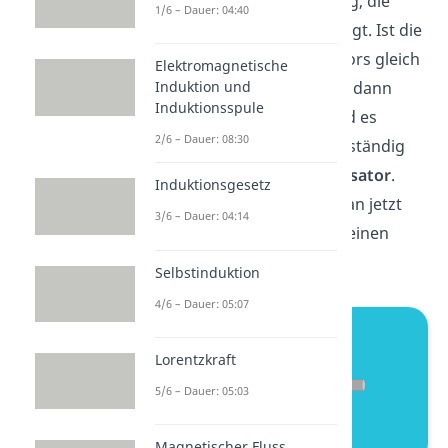
und erhöhen die Spannung, die
1/6 – Dauer: 04:40
zwischen den Platten anliegt. Ist die
Spannung des Kondensators gleich
Elektromagnetische
der der
Spannungsquelle
, dann
Induktion und
Induktionsspule
fließt kein Strom mehr und es
2/6 – Dauer: 08:30
handelt sich um einen vollständig
geladenen
Plattenkondensator
.
Induktionsgesetz
Den Kondensator kann man jetzt
3/6 – Dauer: 04:14
nur entladen, indem man einen
Verbraucher anschließt.
Selbstinduktion
4/6 – Dauer: 05:07
Lorentzkraft
5/6 – Dauer: 05:03
Magnetischer Fluss