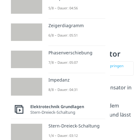
5/8 – Dauer: 04:56
Zeigerdiagramm
6/8 – Dauer: 05:51
Energie
Plattenkondensator
Phasenverschiebung
7/8 – Dauer: 05:07
zur Stelle im Video springen
(01:44)
Impedanz
Die
Energie
, die der Kondensator in
8/8 – Dauer: 04:31
seinem elektrischen Feld
gespeichert
hat, wird mit dem
Elektrotechnik Grundlagen
Stern-Dreieck-Schaltung
Buchstaben
abgekürzt und lässt
sich so berechnen:
Stern-Dreieck-Schaltung
1/4 – Dauer: 03:12