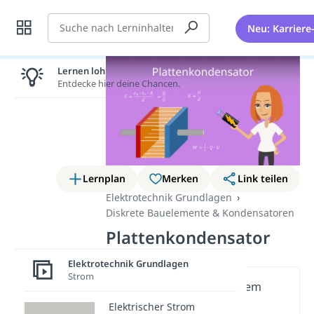
Suche
Neu: Karriere
Lernen lohnt sich!
Entdecke hier deine Chancen.
Lernplan
Merken
Link teilen
Elektrotechnik Grundlagen
Diskrete Bauelemente & Kondensatoren
Plattenkondensator
Elektrotechnik Grundlagen
Strom
Wichtige Inhalte in diesem
Video
Elektrischer Strom