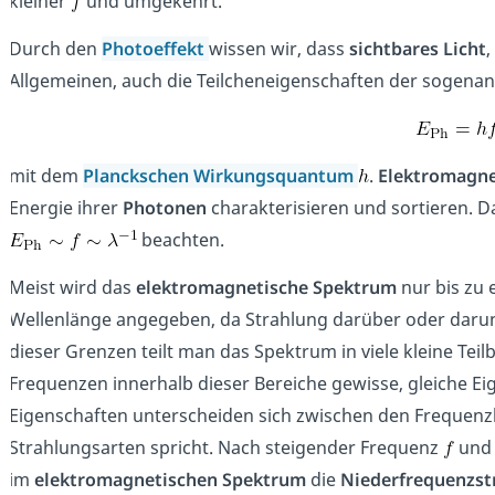
kleiner
und umgekehrt.
Durch den
Photoeffekt
wissen wir, dass
sichtbares Licht
,
Allgemeinen, auch die Teilcheneigenschaften der sogena
mit dem
Planckschen Wirkungsquantum
.
Elektromagne
Energie ihrer
Photonen
charakterisieren und sortieren. D
beachten.
Meist wird das
elektromagnetische Spektrum
nur bis zu 
Wellenlänge angegeben, da Strahlung darüber oder darunt
dieser Grenzen teilt man das Spektrum in viele kleine Teil
Frequenzen innerhalb dieser Bereiche gewisse, gleiche Eig
Eigenschaften unterscheiden sich zwischen den Frequenz
Strahlungsarten spricht. Nach steigender Frequenz
und 
im
elektromagnetischen Spektrum
die
Niederfrequenzst