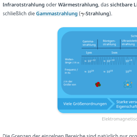
Infrarotstrahlung
oder
Wärmestrahlung
, das
sichtbare L
schließlich die
Gammastrahlung
(
-Strahlung
).
Elektromagnetis
Die Grenzen der einzelnen Bereiche sind natürlich nur g