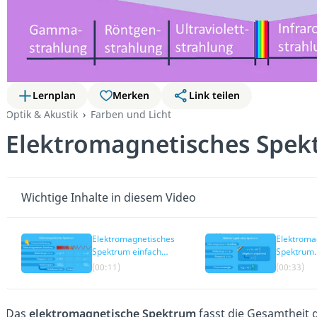
Lernplan
Merken
Link teilen
Optik & Akustik
Farben und Licht
Elektromagnetisches Spe
Wichtige Inhalte in diesem Video
Elektromagnetisches
Elektroma
Spektrum einfach
Spektrum
erklärt
Unterteilu
(00:11)
(00:33)
Das
elektromagnetische Spektrum
fasst die Gesamtheit 