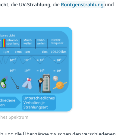
icht
, die
UV-Strahlung
, die
Röntgenstrahlung
und
ches Spektrum
rob und die Übergänge zwischen den verschiedenen