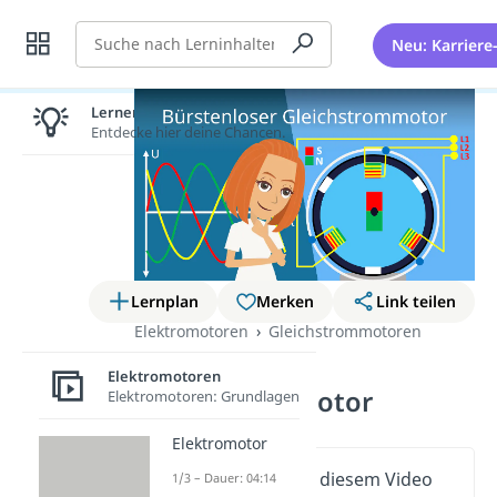
Suche
Neu: Karriere
Lernen lohnt sich!
Entdecke hier deine Chancen.
Lernplan
Merken
Link teilen
Elektromotoren
Gleichstrommotoren
Bürstenloser
Elektromotoren
Gleichstrommotor
Elektromotoren: Grundlagen
Elektromotor
Wichtige Inhalte in diesem Video
1/3 – Dauer: 04:14