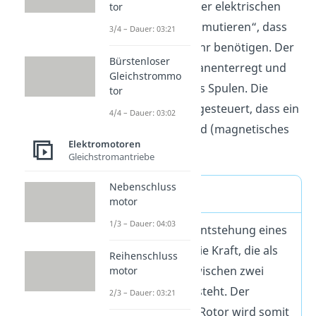
den Motor mittels einer elektrischen
tor
Schaltung so zu „kommutieren“, dass
3/4 – Dauer: 03:21
wir keine Bürsten mehr benötigen. Der
Bürstenloser
Rotor ist daher permanenterregt und
Gleichstrommo
der Stator besteht aus Spulen. Die
tor
Spulen werden so angesteuert, dass ein
4/4 – Dauer: 03:02
drehendes Erregerfeld (magnetisches
Elektromotoren
Drehfeld) entsteht.
Gleichstromantriebe
Nebenschluss
Merke
motor
1/3 – Dauer: 04:03
Der Grund für die Entstehung eines
Drehmoments ist die Kraft, die als
Reihenschluss
Wechselwirkung zwischen zwei
motor
Magnetfeldern entsteht. Der
2/3 – Dauer: 03:21
permanenterregte Rotor wird somit