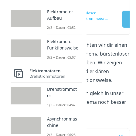
Elektromotor
Bürstenloser
Aufbau
Gleichstrommotor
einfach erklärt
(00:16)
2/3 – Dauer: 03:52
Elektromotor
In diesem Artikel möchten wir dir einen
Funktionsweise
ersten Einblick zum Thema bürstenloser
3/3 – Dauer: 05:07
Gleichstrommotor geben. Wir zeigen
die seinen Aufbau und erklären
Elektromotoren
Drehstrommotoren
außerdem seine Funktionsweise.
Drehstrommot
Schau am besten auch gleich in unser
or
Video
rein, um das Thema noch besser
1/3 – Dauer: 04:42
zu verstehen.
Asynchronmas
chine
Inhaltsübersicht
2/3 – Dauer: 06:25