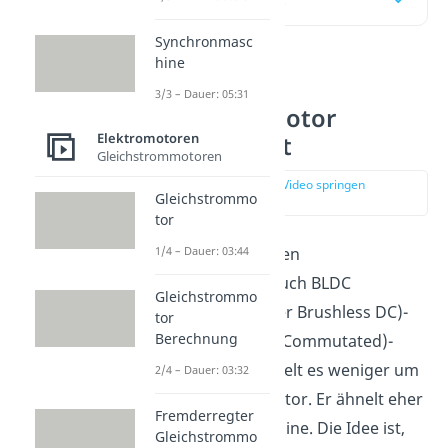
Synchronmasc
hine
Bürstenloser
3/3 – Dauer: 05:31
Gleichstrommotor
Elektromotoren
einfach erklärt
Gleichstrommotoren
zur Stelle im Video springen
Gleichstrommo
(00:16)
tor
Bei einem bürstenlosen
1/4 – Dauer: 03:44
Gleichstrommotor, auch BLDC
Gleichstrommo
(Brushless Motor oder Brushless DC)-
tor
Berechnung
oder EC (Electronical Commutated)-
Motor genannt, handelt es weniger um
2/4 – Dauer: 03:32
einen Gleichstrommotor. Er ähnelt eher
Fremderregter
einer Synchronmaschine. Die Idee ist,
Gleichstrommo