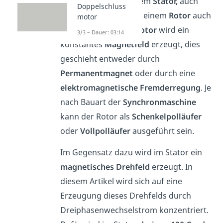
wesentlichen aus einem
Stator,
auch
Doppelschluss
Ständer
genannt und einem
Rotor
auch
motor
Läufer
genannt. Im
Rotor
wird ein
3/3 – Dauer: 03:14
konstantes
Magnetfeld
erzeugt, dies
geschieht entweder durch
Permanentmagnet
oder durch eine
elektromagnetische
Fremderregung
. Je
nach Bauart der
Synchronmaschine
kann der Rotor als
Schenkelpolläufer
oder
Vollpolläufer
ausgeführt sein.
Im Gegensatz dazu wird im Stator ein
magnetisches
Drehfeld
erzeugt. In
diesem Artikel wird sich auf eine
Erzeugung dieses Drehfelds durch
Dreiphasenwechselstrom konzentriert.