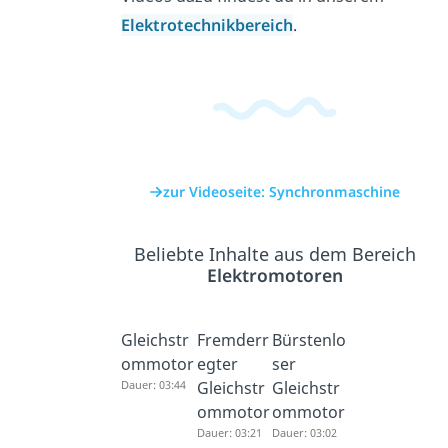
Elektrotechnikbereich
.
zur Videoseite: Synchronmaschine
Beliebte Inhalte aus dem Bereich
Elektromotoren
Gleichstr
Fremderr
Bürstenlo
ommotor
egter
ser
Dauer: 03:44
Gleichstr
Gleichstr
ommotor
ommotor
Dauer: 03:21
Dauer: 03:02