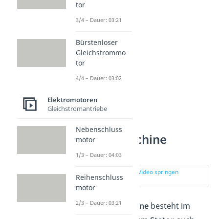
tor
betrieben werden.
3/4 – Dauer: 03:21
Bürstenloser
Gleichstrommo
tor
4/4 – Dauer: 03:02
Elektromotoren
Gleichstromantriebe
Nebenschluss
Synchronmaschine
motor
Aufbau
1/3 – Dauer: 04:03
zur Stelle im Video springen
Reihenschluss
(00:45)
motor
2/3 – Dauer: 03:21
Eine
Synchronmaschine
besteht im