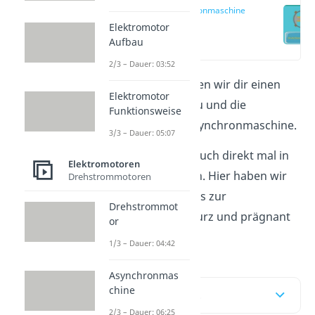
Synchronmaschine
Aufbau
Elektromotor
(00:45)
Aufbau
2/3 – Dauer: 03:52
In diesem Artikel geben wir dir einen
Elektromotor
Einblick in den Aufbau und die
Funktionsweise
Funktionsweise der Synchronmaschine.
3/3 – Dauer: 05:07
Schau auf jeden Fall auch direkt mal in
Elektromotoren
unser
Video
dazu rein. Hier haben wir
Drehstrommotoren
dir alle wichtigen Infos zur
Drehstrommot
Synchronmaschine kurz und prägnant
or
zusammengefasst!
1/3 – Dauer: 04:42
Asynchronmas
chine
Inhaltsübersicht
2/3 – Dauer: 06:25