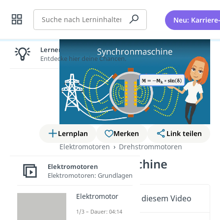
Suche
Neu: Karriere
Lernen lohnt sich!
Entdecke hier deine Chancen.
Lernplan
Merken
Link teilen
Elektromotoren
Drehstrommotoren
Synchronmaschine
Elektromotoren
Elektromotoren: Grundlagen
Elektromotor
Wichtige Inhalte in diesem Video
1/3 – Dauer: 04:14