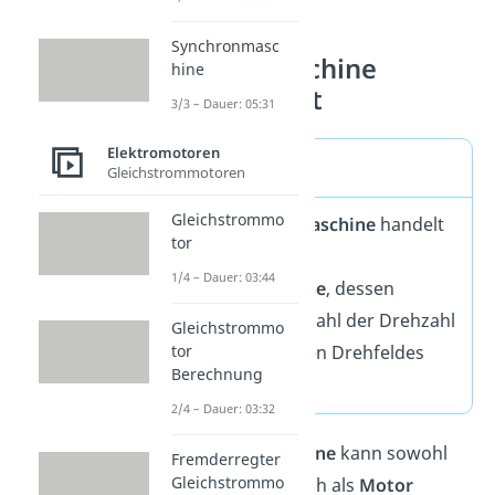
Synchronmasc
Synchronmaschine
hine
einfach erklärt
3/3 – Dauer: 05:31
Elektromotoren
Merke
Gleichstrommotoren
Gleichstrommo
Bei der
Synchronmaschine
handelt
tor
es sich um um eine
1/4 – Dauer: 03:44
Drehstrommaschine
, dessen
mechanische Drehzahl der Drehzahl
Gleichstrommo
seines magnetischen Drehfeldes
tor
Berechnung
besitzt.
2/4 – Dauer: 03:32
Eine
Synchronmaschine
kann sowohl
Fremderregter
Gleichstrommo
als
Generator
, als auch als
Motor