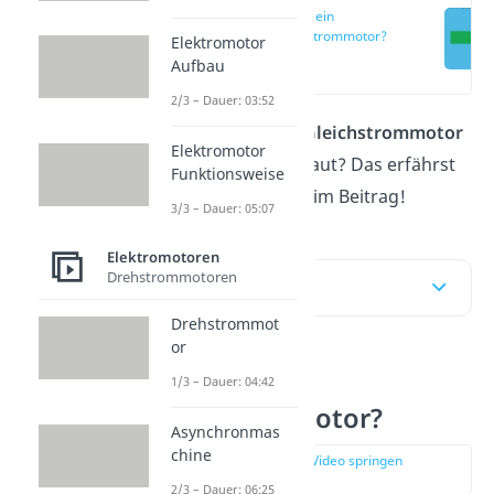
Was ist ein
Gleichstrommotor?
Elektromotor
(00:13)
Aufbau
2/3 – Dauer: 03:52
Wie funktioniert ein
Gleichstrommotor
Elektromotor
und wie ist er aufgebaut? Das erfährst
Funktionsweise
du im
Video
und hier im Beitrag!
3/3 – Dauer: 05:07
Elektromotoren
Drehstrommotoren
Inhaltsübersicht
Drehstrommot
or
Was ist ein
1/3 – Dauer: 04:42
Gleichstrommotor?
Asynchronmas
chine
zur Stelle im Video springen
(00:13)
2/3 – Dauer: 06:25