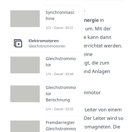
Ein Gleichstrommotor
Synchronmasc
hine
wandelt
elektrische Energie
in
mechanische Energie
um. Mit der
3/3 – Dauer: 05:31
mechanischen Energie kann dann
Elektromotoren
mechanische Arbeit verrichtet werden.
Gleichstrommotoren
Dafür wird im Motor eine
Gleichstrommo
Drehbewegung erzeugt, die
zum
tor
Betrieb von Geräten und Anlagen
1/4 – Dauer: 03:44
verwendet wird.
Gleichstrommo
Damit der Gleichstrommotor
tor
Berechnung
funktioniert, ist ein
stromdurchflossener Leiter von einem
2/4 – Dauer: 03:32
Magneten umgeben. Der Leiter wird so
Fremderregter
selbst zu einem Elektromagneten. Die
Gleichstrommo