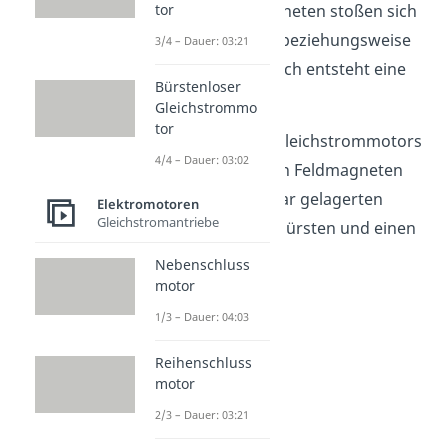
Magnetpole des Magneten stoßen sich
tor
dann gegenseitig ab beziehungsweise
3/4 – Dauer: 03:21
ziehen sich an. Dadurch entsteht eine
Bürstenloser
Drehbewegung.
Gleichstrommo
tor
Für den Aufbau des Gleichstrommotors
4/4 – Dauer: 03:02
brauchst du nur einen Feldmagneten
(Stator), einen drehbar gelagerten
Elektromotoren
Gleichstromantriebe
Anker (Rotor), Kohlebürsten und einen
Kollektor.
Nebenschluss
motor
1/3 – Dauer: 04:03
Reihenschluss
motor
2/3 – Dauer: 03:21