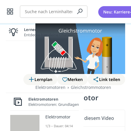
Suche
Neu: Karriere
Lernen lohnt sich!
Entdecke hier deine Chancen.
Lernplan
Merken
Link teilen
Elektromotoren
Gleichstrommotoren
Gleichstrommotor
Elektromotoren
Elektromotoren: Grundlagen
Elektromotor
Wichtige Inhalte in diesem Video
1/3 – Dauer: 04:14