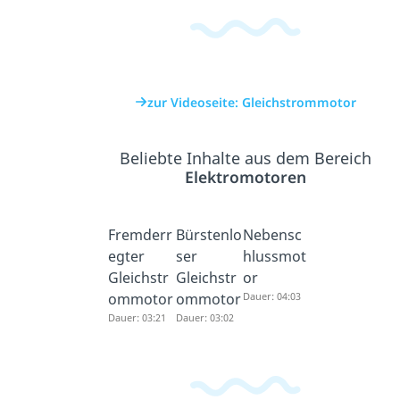
zur Videoseite: Gleichstrommotor
Beliebte Inhalte aus dem Bereich
Elektromotoren
Fremderr
Bürstenlo
Nebensc
egter
ser
hlussmot
Gleichstr
Gleichstr
or
ommotor
ommotor
Dauer: 04:03
Dauer: 03:21
Dauer: 03:02