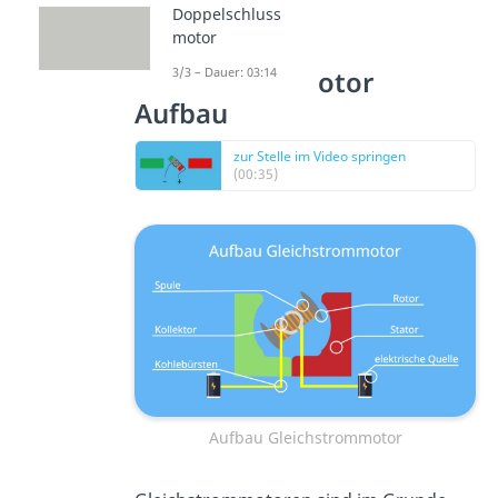
Doppelschluss
motor
3/3 – Dauer: 03:14
Gleichstrommotor
Aufbau
zur Stelle im Video springen
(00:35)
Aufbau Gleichstrommotor