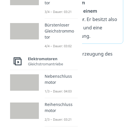
Mischung aus einem
tor
Reihenschluss- und einem
3/4 – Dauer: 03:21
Nebenschlussmotor
. Er besitzt also
Bürstenloser
eine Reihenschluss- und eine
Gleichstrommo
Nebenschlusswicklung.
tor
4/4 – Dauer: 03:02
Sie tragen beide zur Erzeugung des
Elektromotoren
Erregerfelds bei.
Gleichstromantriebe
Nebenschluss
motor
1/3 – Dauer: 04:03
Reihenschluss
motor
2/3 – Dauer: 03:21