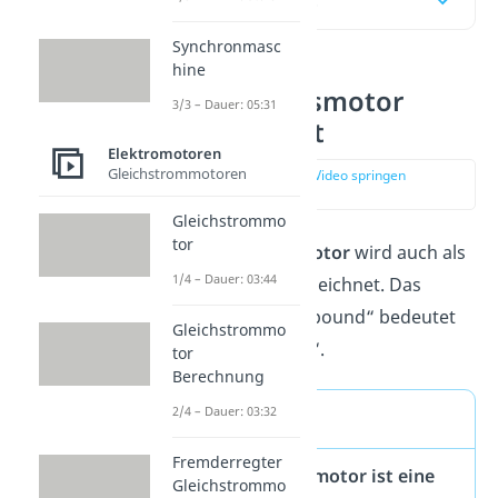
Inhaltsübersicht
Synchronmasc
hine
Doppelschlussmotor
3/3 – Dauer: 05:31
einfach erklärt
Elektromotoren
Gleichstrommotoren
zur Stelle im Video springen
(00:30)
Gleichstrommo
tor
Der
Doppelschlussmotor
wird auch als
1/4 – Dauer: 03:44
Kompoundmotor
bezeichnet. Das
englische Wort „compound“ bedeutet
Gleichstrommo
übersetzt „Mischung“.
tor
Berechnung
2/4 – Dauer: 03:32
Merke
Fremderregter
Der
Doppelschlussmotor ist eine
Gleichstrommo