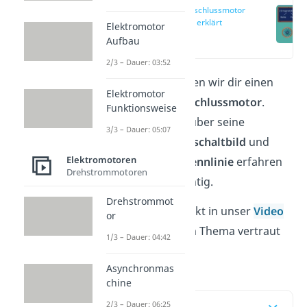
Doppelschlussmotor
einfach erklärt
Elektromotor
(00:30)
Aufbau
2/3 – Dauer: 03:52
In diesem Artikel geben wir dir einen
Elektromotor
Überblick zu
Doppelschlussmotor
.
Funktionsweise
Wenn du also etwas über seine
3/3 – Dauer: 05:07
Funktion
, sein
Ersatzschaltbild
und
Elektromotoren
seine
Drehmomentkennlinie
erfahren
Drehstrommotoren
willst, bist du hier richtig.
Drehstrommot
Schau am besten direkt in unser
Video
or
rein, um dich mit dem Thema vertraut
1/3 – Dauer: 04:42
zu machen.
Asynchronmas
chine
2/3 – Dauer: 06:25