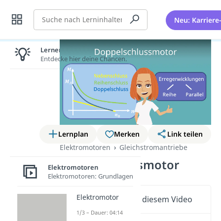
Suche
Neu: Karriere
Lernen lohnt sich!
Entdecke hier deine Chancen.
Lernplan
Merken
Link teilen
Elektromotoren
Gleichstromantriebe
Doppelschlussmotor
Elektromotoren
Elektromotoren: Grundlagen
Elektromotor
Wichtige Inhalte in diesem Video
1/3 – Dauer: 04:14