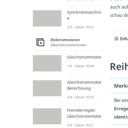
auch au
Synchronmaschin
schau do
e
3/3 – Dauer: 05:31
Inh
Elektromotoren
Gleichstrommotoren
Gleichstrommotor
Rei
1/4 – Dauer: 03:44
Gleichstrommotor
Merk
Berechnung
2/4 – Dauer: 03:32
Bei e
Errege
Fremderregter
Gleichstrommotor
identi
3/4 – Dauer: 03:21