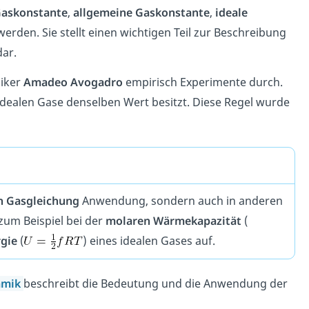
Gaskonstante
,
allgemeine Gaskonstante
,
ideale
erden. Sie stellt einen wichtigen Teil zur Beschreibung
ar.
miker
Amadeo Avogadro
empirisch Experimente durch.
e idealen Gase denselben Wert besitzt. Diese Regel wurde
n Gasgleichung
Anwendung, sondern auch in anderen
e zum Beispiel bei der
molaren
Wärmekapazität
(
rgie
(
) eines idealen Gases auf.
amik
beschreibt die Bedeutung und die Anwendung der