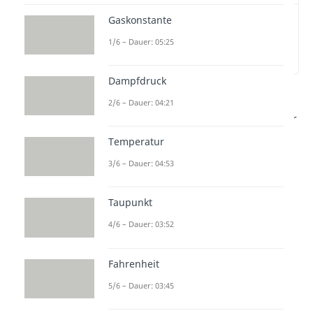
Gaskonstante
Wärmeenergie
einfach erklärt
1/6 – Dauer: 05:25
(00:12)
Dampfdruck
Wenn du schon einmal Wasser
2/6 – Dauer: 04:21
gekocht hast, dann bist du mit der
Wärmeenergie
in Kontakt
Temperatur
gekommen. Das ist die Energie,
3/6 – Dauer: 04:53
die unter anderem dein Wasser
zum Kochen bringt. In diesem
Taupunkt
Beitrag wollen wir die die
4/6 – Dauer: 03:52
Wärmeenergie näher bringen.
Fahrenheit
Du möchtest ganz entspannt
5/6 – Dauer: 03:45
lernen? Dann schaue dir jetzt
unser
Video
zum Thema