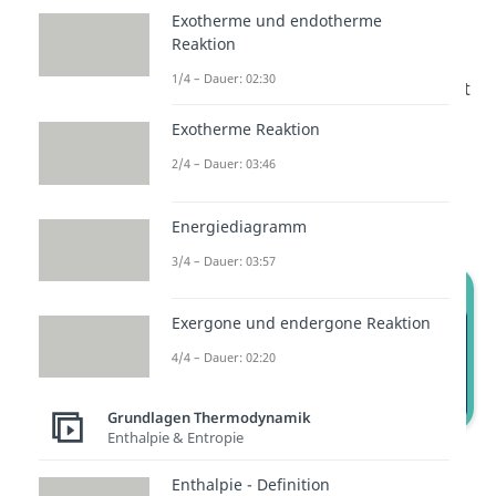
Exotherme und endotherme
anschauen, die im
Reaktion
Zusammenhang mit der
1/4 – Dauer: 02:30
Wärmeenergie auftreten. Du wirst
auch etwas über die Verknüpfung
Exotherme Reaktion
mit der Änderung der inneren
2/4 – Dauer: 03:46
Energie und dem idealen Gas
erfahren.
Energiediagramm
3/4 – Dauer: 03:57
Exergone und endergone Reaktion
4/4 – Dauer: 02:20
Grundlagen Thermodynamik
Enthalpie & Entropie
Zusammenhänge
Enthalpie - Definition