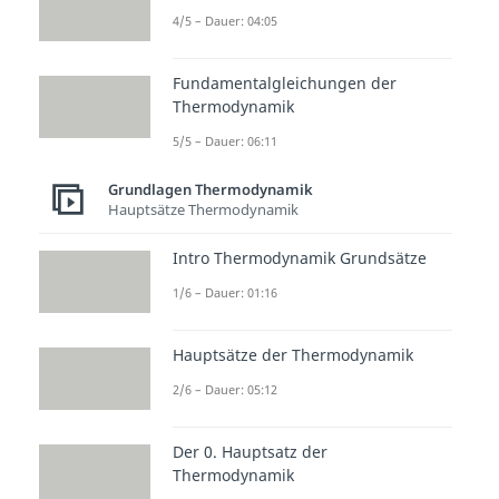
thermische Energie
) ist ein Teil
4/5 – Dauer: 04:05
der inneren Energie eines
Systems
und beschreibt
die
Fundamentalgleichungen der
Energie, die in der ungeordneten
Thermodynamik
Bewegung der mikroskopischen
5/5 – Dauer: 06:11
Bestandteile des Systems
Grundlagen Thermodynamik
(Atome, Moleküle) steckt
.
Hauptsätze Thermodynamik
In manchen Fällen wird die
Intro Thermodynamik Grundsätze
Wärmeenergie mit den Begriffen
1/6 – Dauer: 01:16
Wärme
,
Temperatur
,
innere
Energie
oder
Wärmemenge
Hauptsätze der Thermodynamik
gleichgesetzt. Der entsprechende
2/6 – Dauer: 05:12
Kontext, in dem der Begriff
Wärmeenergie auftaucht, sollte
Der 0. Hauptsatz der
mögliche Mehrdeutigkeiten
Thermodynamik