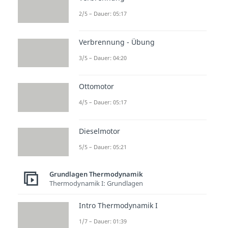
aufgrund einer
2/5 – Dauer: 05:17
Temperaturdifferenz. Die Wärme
ist also
keine
Zustandsgröße
. Im
Verbrennung - Übung
Gegensatz dazu sind die
3/5 – Dauer: 04:20
Temperatur und die innere
Energie Zustandsgrößen. Die
Ottomotor
Temperatur beschreibt die
4/5 – Dauer: 05:17
mittlere kinetische Energie
der
Atome oder Moleküle eines
Dieselmotor
Systems. Die innere Energie gibt
5/5 – Dauer: 05:21
hingegen Auskunft über die
Gesamtenergie eines Systems.
Grundlagen Thermodynamik
Thermodynamik I: Grundlagen
Ideales Gas
Intro Thermodynamik I
1/7 – Dauer: 01:39
Im Fall des
idealen Gases
kann