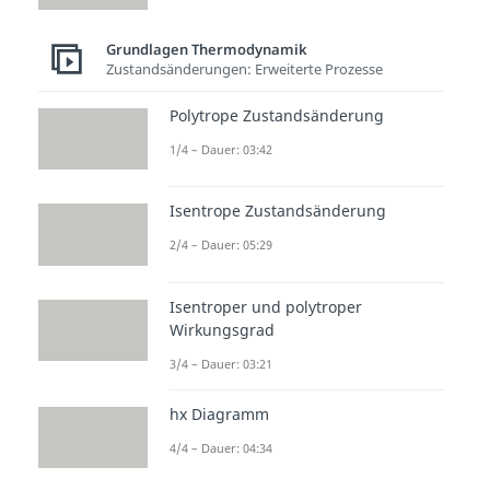
zum Vergleich Milch genommen,
da diese eine andere
Grundlagen Thermodynamik
Zustandsänderungen: Erweiterte Prozesse
Wärmekapazität
als Wasser
besitzt und wir daher nach der
Polytrope Zustandsänderung
Formel im vorherigen Abschnitt
1/4 – Dauer: 03:42
eine andere Energiemenge
erwarten. Diese zwei
Isentrope Zustandsänderung
Beobachtungen können wir in
2/4 – Dauer: 05:29
folgender Formel festhalten
Isentroper und polytroper
.
Wirkungsgrad
Du solltest bei dieser Formel aber
3/4 – Dauer: 03:21
darauf achten, welche Bedeutung
hx Diagramm
die Wärmekapazität hat. Der
4/4 – Dauer: 04:34
Begriff Kapazität ist unglücklich