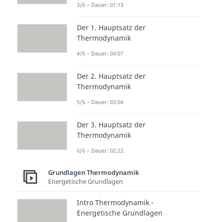
vermeiden.
3/6 – Dauer: 01:13
Wird die Erwärmung eines
Der 1. Hauptsatz der
Körpers betrachtet, so findet man
Thermodynamik
die Wärmeenergie (oder
4/6 – Dauer: 04:07
Wärmemenge) im
Der 2. Hauptsatz der
Zusammenhang mit der
Thermodynamik
Wärmekapazität
des Körpers
5/6 – Dauer: 03:04
folgendermaßen vor
Der 3. Hauptsatz der
.
Thermodynamik
Hier steht
für die
6/6 – Dauer: 02:22
Wärmeenergie in
,
für die
Grundlagen Thermodynamik
Wärmekapazität in
,
für die
Energetische Grundlagen
Masse des Körpers und
für
Intro Thermodynamik -
die gewünschte
Energetische Grundlagen