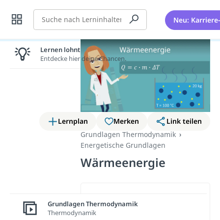
Suche
Neu: Karriere
Lernen lohnt sich!
Entdecke hier deine Chancen.
Lernplan
Merken
Link teilen
Grundlagen Thermodynamik
Energetische Grundlagen
Wärmeenergie
Wichtige Inhalte in diesem
Grundlagen Thermodynamik
Video
Thermodynamik