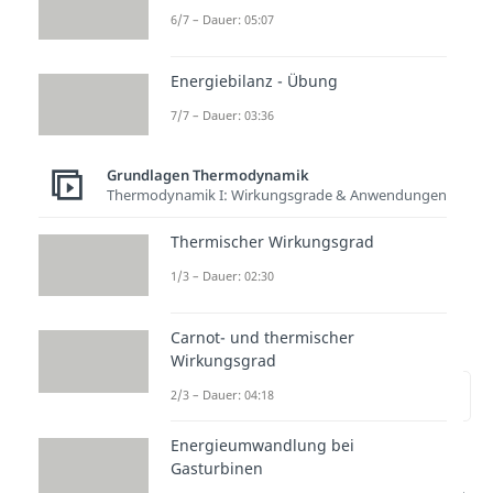
Beitrag zur inneren Energie
6/7 – Dauer: 05:07
anschauen.
Energiebilanz - Übung
7/7 – Dauer: 03:36
Grundlagen Thermodynamik
Thermodynamik I: Wirkungsgrade & Anwendungen
Thermischer Wirkungsgrad
1/3 – Dauer: 02:30
Wärmeenergie
berechnen
Carnot- und thermischer
Wirkungsgrad
zur Stelle im Video springen
2/3 – Dauer: 04:18
(03:17)
Energieumwandlung bei
In diesem Abschnitt wollen wir
Gasturbinen