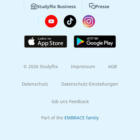
Studyflix Business
Presse
© 2026 Studyflix
Impressum
AGB
Datenschutz
Datenschutz-Einstellungen
Gib uns Feedback
Part of the
EMBRACE family