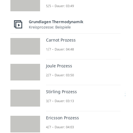
5/5 – Dauer: 03:49
Zusammenhang zur
Grundlagen Thermodynamik
Kreisprozesse: Beispiele
inneren Energie
Carnot Prozess
Wie im ersten Abschnitt erwähnt
1/7 – Dauer: 04:48
wurde, ist die Wärmeenergie ein
Teil der inneren Energie eines
Joule Prozess
Systems. Der Zusammenhang
2/7 – Dauer: 03:50
zwischen innerer Energie
und
Wärmeenergie
wird durch den
Stirling Prozess
1. Hauptsatz der Thermodynamik
3/7 – Dauer: 03:13
gegeben und lautet
.
Ericsson Prozess
4/7 – Dauer: 04:03
Hier beschreibt
die Änderung