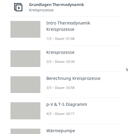
gewählt worden, denn er könnte
Grundlagen Thermodynamik
die falsche Vorstellung
Kreisprozesse
hervorrufen, dass es sich bei der
Intro Thermodynamik
Wärmeenergie
um die Energie
Kreisprozesse
handelt, die der Körper
1/5 – Dauer: 01:08
aufnehmen kann. Tatsächlich ist
aber
nicht mehr als diejenige
Kreisprozesse
Energie, die notwendig ist, um
2/5 – Dauer: 03:39
die Temperatur eines bestimmten
Körpers um den Betrag
zu
Berechnung Kreisprozesse
ändern
.
3/5 – Dauer: 03:58
p-V & T-S Diagramm
4/5 – Dauer: 02:17
Wärmepumpe