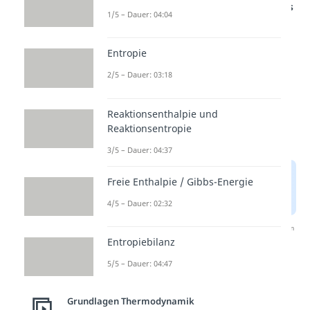
Studyflix vernetzt: Hier ein Video aus
1/5 – Dauer: 04:04
einem anderen Bereich
Entropie
2/5 – Dauer: 03:18
Reaktionsenthalpie und
Reaktionsentropie
3/5 – Dauer: 04:37
Freie Enthalpie / Gibbs-Energie
4/5 – Dauer: 02:32
Nach Beantwortung speichern wir deine Antwort, um
Entropiebilanz
Studyflix zu verbessern. Mehr dazu erfährst du in
unserer
Datenschutzerklärung
.
5/5 – Dauer: 04:47
Wärmekapazität
Grundlagen Thermodynamik