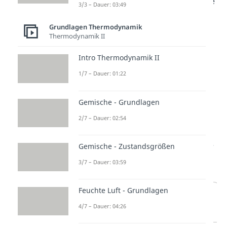
anhand konkreter Zahlenbeispiele
3/3 – Dauer: 03:49
die vorherigen Formeln
Grundlagen Thermodynamik
verwenden. Dabei wirst du den
Thermodynamik II
Umgang mit Tabellen und die
Intro Thermodynamik II
Umstellung von Formeln üben
können.
1/7 – Dauer: 01:22
Gemische - Grundlagen
Wärmekapazität von
2/7 – Dauer: 02:54
Wasser
Typische Werte für die spezifische
Gemische - Zustandsgrößen
Wärmekapazität ausgewählter
3/7 – Dauer: 03:59
Stoffe
Feuchte Luft - Grundlagen
Stoff
Wärmekapazität
4/7 – Dauer: 04:26
in