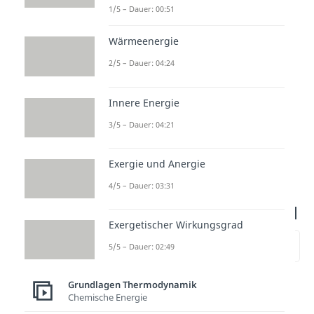
Temperaturänderung in
.
1/5 – Dauer: 00:51
Vereinzelnd findest du statt dem
Wärmeenergie
ein
vor.
2/5 – Dauer: 04:24
Innere Energie
3/5 – Dauer: 04:21
Exergie und Anergie
4/5 – Dauer: 03:31
Wärmeenergie Formel
Exergetischer Wirkungsgrad
zur Stelle im Video springen
5/5 – Dauer: 02:49
(00:36)
Grundlagen Thermodynamik
In diesem Abschnitt wollen wir
Chemische Energie
uns die wichtigsten Formeln