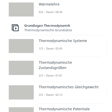
Wärmelehre
Wärmeenergie an! Hier
6/6 – Dauer: 04:34
bekommst du alles was du wissen
musst in nur wenigen Minuten
Grundlagen Thermodynamik
perfekt aufbereitet.
Thermodynamische Grundsätze
Thermodynamische Systeme
Inhaltsübersicht
1/5 – Dauer: 02:45
Thermodynamische
Zustandsgrößen
Wärmeenergie
2/5 – Dauer: 01:01
einfach erklärt
Thermodynamisches Gleichgewicht
zur Stelle im Video springen
(00:12)
3/5 – Dauer: 02:13
Die
Wärmeenergie
(auch
Thermodynamische Potentiale