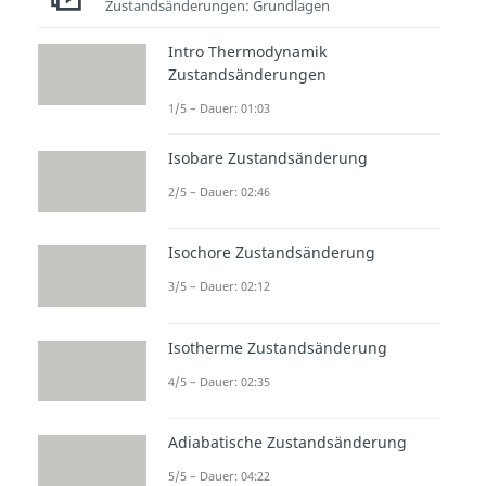
Zustandsänderungen: Grundlagen
Wenn du einem Körper Wärme
Intro Thermodynamik
zuführst, dann ändert sich seine
Zustandsänderungen
Temperatur. Wie stark die
1/5 – Dauer: 01:03
Temperaturänderung ist, hängt
von verschiedenen Faktoren ab.
Isobare Zustandsänderung
Du kannst dir leicht vorstellen,
2/5 – Dauer: 02:46
dass du mehr Energie benötigst,
umso mehr Wasser du zum
Isochore Zustandsänderung
Beispiel erwärmen möchtest.
3/5 – Dauer: 02:12
Nehmen wir eine gleiche Menge
an Wasser und Milch, dann
Isotherme Zustandsänderung
benötigen wir zum Erreichen der
4/5 – Dauer: 02:35
gleichen Temperatur
unterschiedlich viel Energie in
Adiabatische Zustandsänderung
Form von Wärme. Wir haben hier
5/5 – Dauer: 04:22