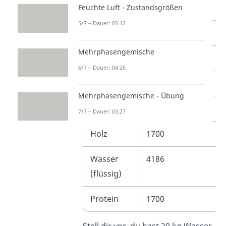
Aluminium
900
Feuchte Luft - Zustandsgrößen
5/7 – Dauer: 05:12
Kupfer
390
Mehrphasengemische
Glas
840
6/7 – Dauer: 04:26
Eisen
450
Mehrphasengemische - Übung
Silber
230
7/7 – Dauer: 03:27
Holz
1700
Wasser
4186
(flüssig)
Protein
1700
Stell dir vor, du hast 20 kg Wasser