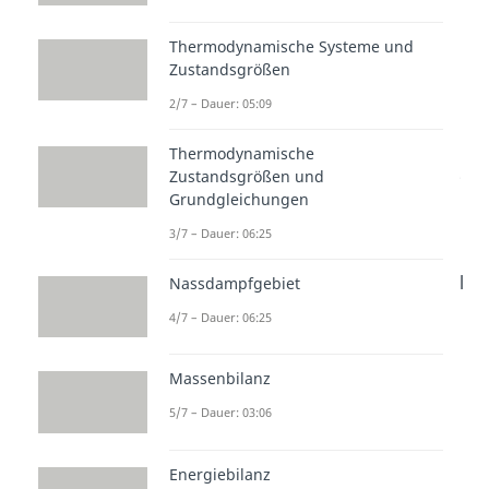
man tatsächlich die thermische
Thermodynamische Systeme und
Energie mit der Temperatur
Zustandsgrößen
gleichsetzen. Für das ideale Gas
2/7 – Dauer: 05:09
gilt
Thermodynamische
.
Zustandsgrößen und
Grundgleichungen
Hier steht
für die
Boltzmann-
3/7 – Dauer: 06:25
Konstante
in
,
für die
Temperatur in
,
für die Anzahl
Nassdampfgebiet
an Teilchen im Gas,
für die
4/7 – Dauer: 06:25
Freiheitsgrade der Teilchen,
für
die Gaskonstante in
und
Massenbilanz
für die Stoffmenge in
Mol
. Für
5/7 – Dauer: 03:06
weitere Details zu dieser Formel,
kannst du dir gerne unseren
Energiebilanz