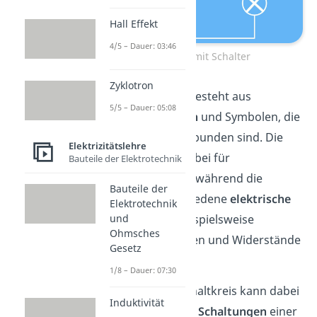
Hall Effekt
4/5 – Dauer: 03:46
Lampe mit Schalter
Zyklotron
Der Schaltplan besteht aus
5/5 – Dauer: 05:08
schlichten
Linien
und Symbolen, die
miteinander verbunden sind. Die
Elektrizitätslehre
Linien stehen dabei für
Bauteile der Elektrotechnik
Verkabelungen
, während die
Bauteile der
Symbole verschiedene
elektrische
Elektrotechnik
Bauteile
wie beispielsweise
und
Ohmsches
Batterien, Lampen und Widerstände
Gesetz
abbilden.
1/8 – Dauer: 07:30
Der gezeigte Schaltkreis kann dabei
Induktivität
sowohl
einfache
Schaltungen
einer