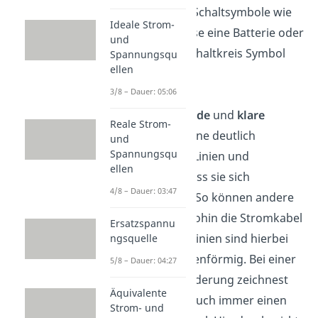
wichtigsten Schaltsymbole wie
Ideale Strom-
beispielsweise eine Batterie oder
und
Lampe als Schaltkreis Symbol
Spannungsqu
ellen
aussehen.
3/8 – Dauer: 05:06
Zeichne
gerade
und
klare
Reale Strom-
Linien
: Zeichne deutlich
und
Spannungsqu
erkennbare Linien und
ellen
vermeide, dass sie sich
4/8 – Dauer: 03:47
überlappen. So können andere
erkennen, wohin die Stromkabel
Ersatzspannu
führen. Die Linien sind hierbei
ngsquelle
niemals wellenförmig. Bei einer
5/8 – Dauer: 04:27
Richtungsänderung zeichnest
Äquivalente
du deshalb auch immer einen
Strom- und