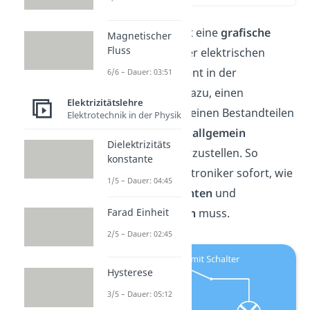
Ein Schaltplan ist eine
grafische
Magnetischer
Fluss
Darstellung
einer elektrischen
Schaltung. Er dient in der
6/6 – Dauer: 03:51
Elektrotechnik dazu, einen
Elektrizitätslehre
Schaltkreis mit seinen Bestandteilen
Elektrotechnik in der Physik
vereinfacht
und
allgemein
Dielektrizitäts
verständlich
darzustellen. So
konstante
versteht ein Elektroniker sofort, wie
1/5 – Dauer: 04:45
er etwas
verdrahten
und
zusammenbauen
muss.
Farad Einheit
2/5 – Dauer: 02:45
Hysterese
3/5 – Dauer: 05:12