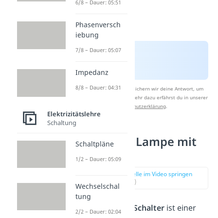
6/8 – Dauer: 05:51
Phasenversch
iebung
7/8 – Dauer: 05:07
Impedanz
8/8 – Dauer: 04:31
Nach Beantwortung speichern wir deine Antwort, um
Studyflix zu verbessern. Mehr dazu erfährst du in unserer
Datenschutzerklärung
.
Elektrizitätslehre
Schaltung
Beispiel — Lampe mit
Schaltpläne
Schalter
1/2 – Dauer: 05:09
zur Stelle im Video springen
(02:27)
Wechselschal
tung
Eine
Lampe mit Schalter
ist einer
2/2 – Dauer: 02:04