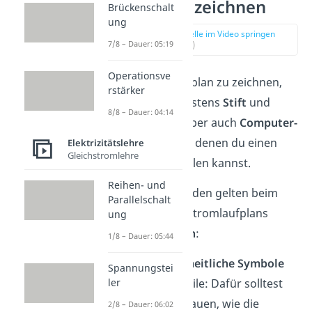
Schaltplan zeichnen
Brückenschalt
ung
zur Stelle im Video springen
7/8 – Dauer: 05:19
(00:59)
Operationsve
Um einen Schaltplan zu zeichnen,
rstärker
brauchst du meistens
Stift
und
8/8 – Dauer: 04:14
Papier
. Es gibt aber auch
Computer-
Programme
, mit denen du einen
Elektrizitätslehre
Gleichstromlehre
Schaltplan erstellen kannst.
Reihen- und
Für beide Methoden gelten beim
Parallelschalt
Zeichnen eines Stromlaufplans
ung
dieselben
Regeln
:
1/8 – Dauer: 05:44
Benutze
einheitliche Symbole
Spannungstei
für die Bauteile: Dafür solltest
ler
du dir anschauen, wie die
2/8 – Dauer: 06:02