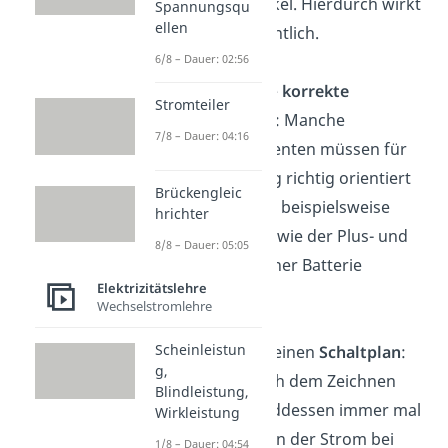
rechten Winkel. Hierdurch wirkt
Spannungsqu
ellen
alles übersichtlich.
6/8 – Dauer: 02:56
Achte
auf die
korrekte
Stromteiler
Ausrichtung
: Manche
7/8 – Dauer: 04:16
Baukomponenten müssen für
die Schaltung richtig orientiert
Brückengleic
sein. Es kann beispielsweise
hrichter
wichtig sein, wie der Plus- und
8/8 – Dauer: 05:05
Minus-Pol einer Batterie
Elektrizitätslehre
orientiert ist.
Wechselstromlehre
Scheinleistun
Überprüfe
deinen
Schaltplan
:
g,
Verfolge nach dem Zeichnen
Blindleistung,
und währenddessen immer mal
Wirkleistung
wieder, wohin der Strom bei
1/8 – Dauer: 04:54