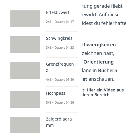
deiner Zeichnung gerade fließt
Effektivwert
und was er bewirkt. Auf diese
2/8 – Dauer: 04:47
Weise vermeidest du fehlerhafte
Schaltpläne.
Schwingkreis
Tipp:
Wenn du
Schwierigkeiten
3/8 – Dauer: 04:33
beim Schaltplan zeichnen hast,
kannst du dir als
Orientierung
Grenzfrequen
einfache Schaltpläne in
Büchern
z
oder dem
Internet
anschauen.
4/8 – Dauer: 03:59
Studyflix vernetzt: Hier ein Video aus
Hochpass
einem anderen Bereich
5/8 – Dauer: 04:56
Zeigerdiagra
mm