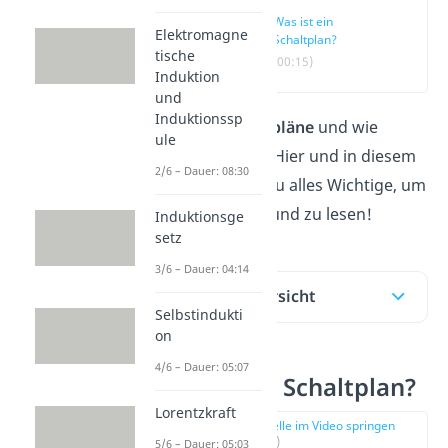
Was ist ein
Elektromagne
Schaltplan?
tische
(00:15)
Induktion
und
Induktionssp
Was sind
Schaltpläne
und wie
ule
erstellst du sie? Hier
und in diesem
2/6 – Dauer: 08:30
Video
erfährst du alles Wichtige, um
sie zu zeichnen und zu lesen!
Induktionsge
setz
3/6 – Dauer: 04:14
Inhaltsübersicht
Selbstindukti
on
4/6 – Dauer: 05:07
Was ist ein Schaltplan?
Lorentzkraft
zur Stelle im Video springen
(00:15)
5/6 – Dauer: 05:03