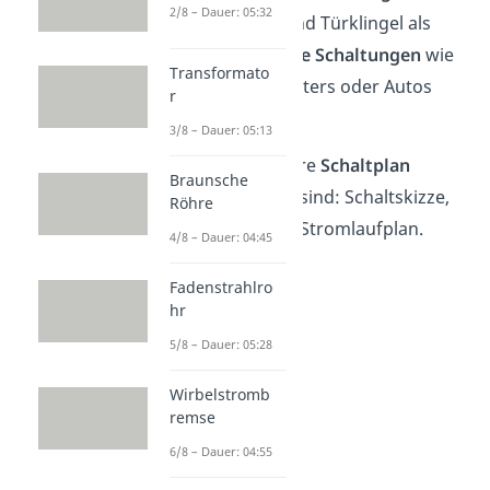
2/8 – Dauer: 05:32
Deckenlampe und Türklingel als
auch
komplexere Schaltungen
wie
Transformato
die eines Computers oder Autos
r
darstellen.
3/8 – Dauer: 05:13
Übrigens:
Weitere
Schaltplan
Braunsche
Bezeichnungen
sind: Schaltskizze,
Röhre
Schaltplan oder Stromlaufplan.
4/8 – Dauer: 04:45
Fadenstrahlro
hr
5/8 – Dauer: 05:28
Wirbelstromb
remse
6/8 – Dauer: 04:55