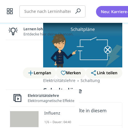
Suche
Neu: Karriere
Lernen lohnt sich!
Entdecke hier deine Chancen.
Lernplan
Merken
Link teilen
Elektrizitätslehre
Schaltung
Schaltpläne
Elektrizitätslehre
Elektromagnetische Effekte
Wichtige Inhalte in diesem
Influenz
Video
1/6 – Dauer: 04:40