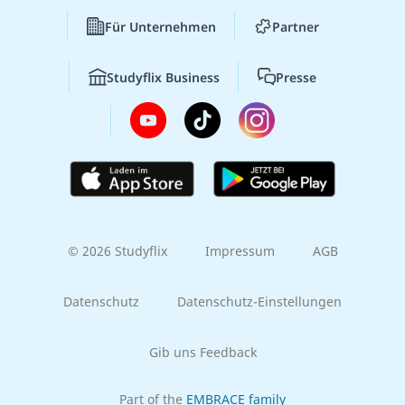
Für Unternehmen
Partner
Studyflix Business
Presse
© 2026 Studyflix
Impressum
AGB
Datenschutz
Datenschutz-Einstellungen
Gib uns Feedback
Part of the
EMBRACE family