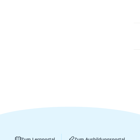
Zum Lernportal
Zum Ausbildungsportal