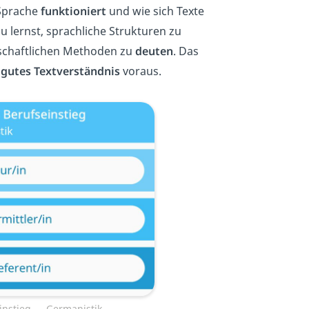
 Sprache
funktioniert
und wie sich Texte
 lernst, sprachliche Strukturen zu
nschaftlichen Methoden zu
deuten
. Das
n
gutes Textverständnis
voraus.
einstieg — Germanistik