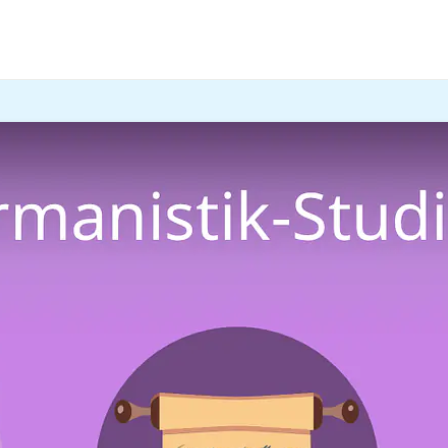
rmanistik-Studium
genau richtig für dich — hier lernst du,
 Details zum Studium findest du hier und im
Video!