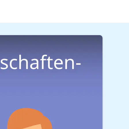
ndest du im
Kommunikationswissenschaften-
m
Video!